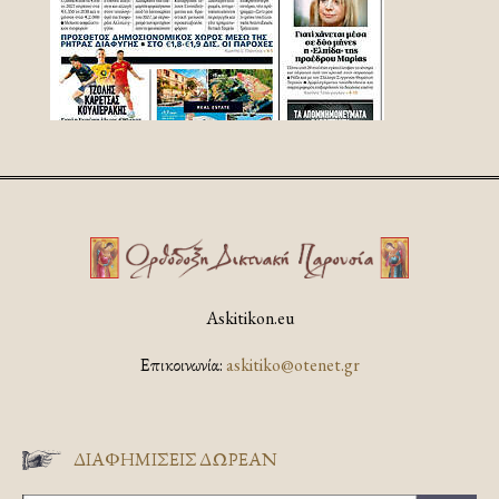
Askitikon.eu
Επικοινωνία:
askitiko@otenet.gr
ΔΙΑΦΗΜΊΣΕΙΣ ΔΩΡΕΆΝ