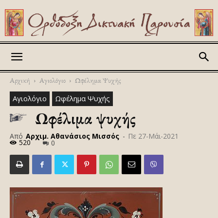
Askitikon
Αρχική
Αγιολόγιο
Ωφέλημα Ψυχής
Αγιολόγιο
Ωφέλημα Ψυχής
Ωφέλιμα ψυχής
Από
Αρχιμ. Αθανάσιος Μισσός
-
Πε 27-Μάι-2021
520
0