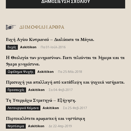
ΔΗΜΟΦΙΛΗ ΑΡΘΡΑ
Ευχή Αγίου Κυπριανού – Διαλύουσα τα Μάγια.
Askitikon
-
Πα 01-Ιούλ-2016
Ευχές
H Θεολογία των μνημοσύνων. Γιατι τελούνται τα 3ήμερα και τα
9μερα μνημόσυνα.
Askitikon
-
Πα 25-Μάι-2018
Ωφέλημα Ψυχής
Προσευχή για απαλλαγή από κατάθλιψη και ψυχικά νοσήματα.
Askitikon
-
Σα 04-Φεβ-2017
Προσευχές
Τη Υπερμάχω Στρατηγώ – Εξήγηση.
Askitikon
-
Σα 25-Φεβ-2017
Λειτουργικά Κείμενα
Πορτοκαλόπιτα αρωματική και νηστίσιμη
Askitikon
-
Δε 22-Απρ-2019
Νηστίσιμα