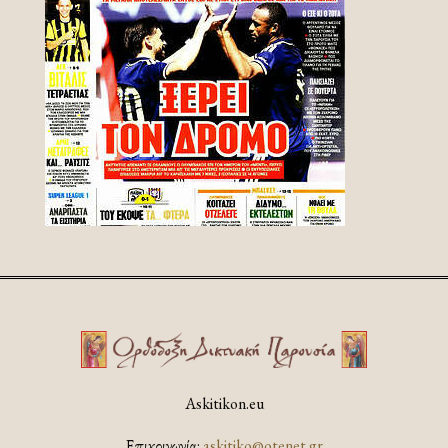
Askitikon.eu
Επικοινωνία:
askitiko@otenet.gr