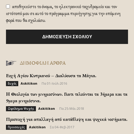
αποθηκεύστε το όνομα, το ηλεκτρονικό ταχυδρομείο και τον
ιστότοπό μου σε αυτό το πρόγραμμα περιήγησης για την επόμενη
φορά που θα σχολιάσω.
ΔΗΜΟΦΙΛΗ ΑΡΘΡΑ
Ευχή Αγίου Κυπριανού – Διαλύουσα τα Μάγια.
Askitikon
-
Πα 01-Ιούλ-2016
Ευχές
H Θεολογία των μνημοσύνων. Γιατι τελούνται τα 3ήμερα και τα
9μερα μνημόσυνα.
Askitikon
-
Πα 25-Μάι-2018
Ωφέλημα Ψυχής
Προσευχή για απαλλαγή από κατάθλιψη και ψυχικά νοσήματα.
Askitikon
-
Σα 04-Φεβ-2017
Προσευχές