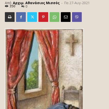
Από
Αρχιμ. Αθανάσιος Μισσός
-
Πα 27-Αυγ-2021
350
0