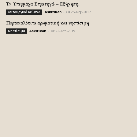
Τη Υπερμάχω Στρατηγώ – Εξήγηση.
Askitikon
-
Σα 25-Φεβ-2017
Λειτουργικά Κείμενα
Πορτοκαλόπιτα αρωματική και νηστίσιμη
Askitikon
-
Δε 22-Απρ-2019
Νηστίσιμα