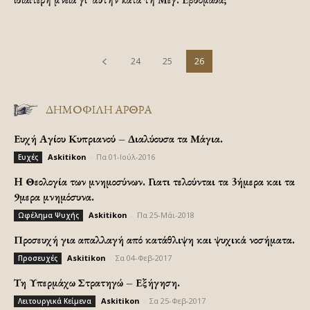
24
25
26
ΔΗΜΟΦΙΛΗ ΑΡΘΡΑ
Ευχή Αγίου Κυπριανού – Διαλύουσα τα Μάγια.
Askitikon
-
Πα 01-Ιούλ-2016
Ευχές
H Θεολογία των μνημοσύνων. Γιατι τελούνται τα 3ήμερα και τα
9μερα μνημόσυνα.
Askitikon
-
Πα 25-Μάι-2018
Ωφέλημα Ψυχής
Προσευχή για απαλλαγή από κατάθλιψη και ψυχικά νοσήματα.
Askitikon
-
Σα 04-Φεβ-2017
Προσευχές
Τη Υπερμάχω Στρατηγώ – Εξήγηση.
Askitikon
-
Σα 25-Φεβ-2017
Λειτουργικά Κείμενα