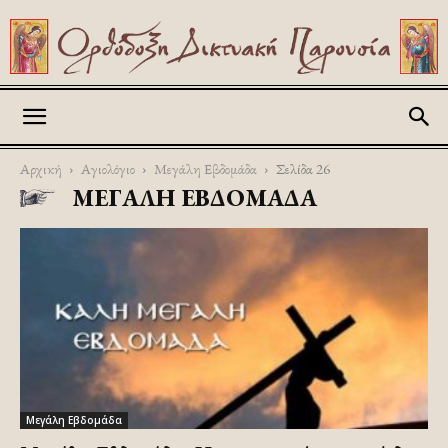
Askitikon
Αρχική
Αγιολόγιο
Μεγάλη Εβδομάδα
Σελίδα 26
ΜΕΓΆΛΗ ΕΒΔΟΜΆΔΑ
Μεγάλη Εβδομάδα