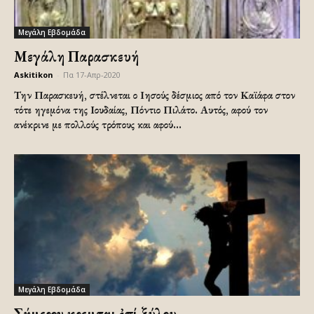
Μεγάλη Εβδομάδα
Μεγάλη Παρασκευή
Askitikon
-
Πα 17-Απρ-2020
Την Παρασκευή, στέλνεται ο Ιησούς δέσμιος από τον Καϊάφα στον
τότε ηγεμόνα της Ιουδαίας, Πόντιο Πιλάτο. Αυτός, αφού τον
ανέκρινε με πολλούς τρόπους και αφού...
Μεγάλη Εβδομάδα
Σήμερον κρεμᾶται ἐπί ξύλου