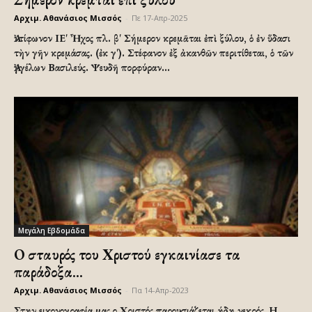
Αρχιμ. Αθανάσιος Μισσός
-
Πε 17-Απρ-2025
Ἀντίφωνον ΙΕ' Ἦχος πλ. β' Σήμερον κρεμᾶται ἐπὶ ξύλου, ὁ ἐν ὕδασι
τὴν γῆν κρεμάσας. (ἐκ γ'). Στέφανον ἐξ ἀκανθῶν περιτίθεται, ὁ τῶν
Ἀγγέλων Βασιλεύς. Ψευδῆ πορφύραν...
Μεγάλη Εβδομάδα
Ο σταυρός του Χριστού εγκαινίασε τα
παράδοξα…
Αρχιμ. Αθανάσιος Μισσός
-
Πα 14-Απρ-2023
Στην εικονογραφία μας ο Χριστός παρουσιάζεται ήδη νεκρός. Η