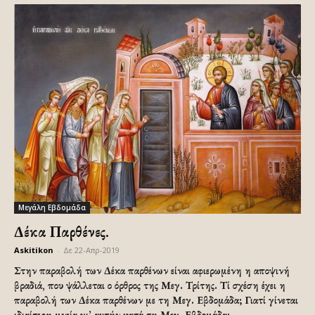
Μεγάλη Εβδομάδα
Δέκα Παρθένες.
Askitikon
-
Δε 22-Απρ-2019
Στην παραβολή των Δέκα παρθένων είναι αφιερωμένη η αποψινή
βραδιά, που ψάλλεται ο όρθρος της Μεγ. Τρίτης. Τί σχέση έχει η
παραβολή των Δέκα παρθένων με τη Μεγ. Εβδομάδα; Γιατί γίνεται
ιδιαίτερη μνεία γι’ αυτήν κατά τη Μεγ. Εβδομάδα;