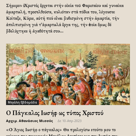
Σήμερον ὁ Χριστός ἔρχεται στήν οἰκία τοῦ Φαρισαίου καί γυναίκα
ἁμαρτωλή, προσελθοῦσα, κυλιόταν στά πόδια του, λέγουσα:
Κοίταξε, Κύριε, αὐτή πού εἶναι βυθισμένη στήν ἁμαρτία, τήν
ἀπελπισμένη γιά τ᾽ἁμαρτωλά ἔργα της, τήν ὁποία ὅμως δέ
βδελύχτηκε ἡ ἀγαθότητά σου...
Μεγάλη Εβδομάδα
Ο Πάγκαλος Ιωσήφ ως τύπος Χριστού
Αρχιμ. Αθανάσιος Μισσός
-
Δε 10-Απρ-2023
«Ο Άγιος Ιωσήφ ο πάγκαλος» Θα προλογίσω ετούτο μου το
κείμενο της σημερινής Μεγάλης Δευτέρας για τον Ιωσήφ τον