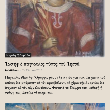
Μεγάλη Εβδομάδα
Ἰωσήφ ὁ πάγκαλος τύπος τοῦ Ἰησοῦ.
Askitikon
-
Τε 15-Ιούν-2016
Πάγκαλος ὁ Ἰωσήφ. Ὄμορφος μές στήν ἁγνότητά του. Τά μάτια τοῦ
πάθους δέν μπόρεσαν νά τόν προσβάλουν, τά χέρια τῆς ἁμαρτίας δέν
ἴσχυσαν νά τόν αἰχμαλωτίσουν. Φωτεινό τό βλέμμα του, καθαρή ἡ
σκέψη του, ἄσπιλο τό κορμί του.