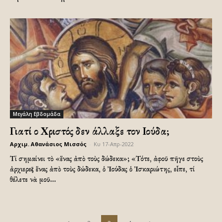
Μεγάλη Εβδομάδα
Γιατί ο Χριστός δεν άλλαξε τον Ιούδα;
Αρχιμ. Αθανάσιος Μισσός
-
Κυ 17-Απρ-2022
Τί σημαίνει τὸ «ἕνας ἀπὸ τοὺς δώδεκα»; «Τότε, ἀφοῦ πῆγε στοὺς
ἀρχιερεῖς ἕνας ἀπὸ τοὺς δώδεκα, ὁ Ἰούδας ὁ Ἰσκαριώτης, εἶπε, τί
θέλετε νὰ μοῦ...