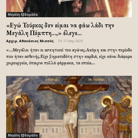
Μεγάλη Εβδομάδα
«Εγώ Τούρκος δεν είμαι να φάω λάδι την
Μεγάλη Πέμπτη…,» έλεγε...
Αρχιμ. Αθανάσιος Μισσός
-
Πε 17-Απρ-2025
«…Μεγάλοι ήταν οι ασκητικοί του αγώνες.Ακόμη και στην περίοδο
που ήταν ασθενής.Είχε βηματοδότη στην καρδιά, είχε κάνει διάφορα
χειρουργεία, έπαιρνε πολλά φάρμακα, τα οποία...
Μεγάλη Εβδομάδα