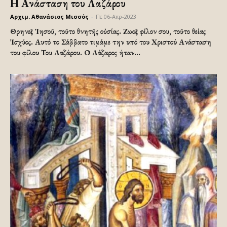
Η Ανάσταση του Λαζάρου
Αρχιμ. Αθανάσιος Μισσός
-
Πε 06-Απρ-2023
Θρηνεῖς Ἰησοῦ, τοῦτο θνητῆς οὐσίας. Ζωοῖς φίλον σου, τοῦτο θείας
Ἰσχύος. Αυτό το Σάββατο τιμάμε την υπό του Χριστού Ανάσταση
του φίλου Του Λαζάρου. Ο Λάζαρος ήταν...