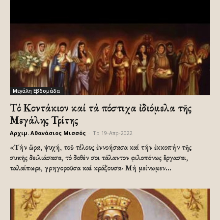
Μεγάλη Εβδομάδα
Τό Κοντάκιον καί τά Ἀπόστιχα ἰδιόμελα τῆς
Μεγάλης Τρίτης
Αρχιμ. Αθανάσιος Μισσός
-
Τρ 19-Απρ-2022
«Τήν ὥρα, ψυχή, τοῦ τέλους ἐννοήσασα καί τήν ἐκκοπήν τῆς
συκῆς δειλιάσασα, τό δοθέν σοι τάλαντον φιλοπόνως ἔργασαι,
ταλαίπωρε, γρηγοροῦσα καί κράζουσα· Μή μείνωμεν...