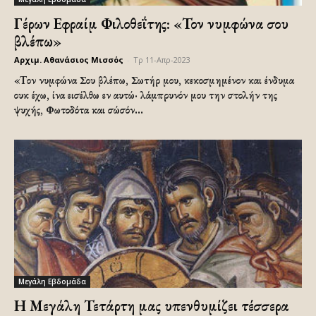
Γέρων Εφραίμ Φιλοθεΐτης: «Τον νυμφώνα σου
βλέπω»
Αρχιμ. Αθανάσιος Μισσός
-
Τρ 11-Απρ-2023
«Tον νυμφώνα Σου βλέπω, Σωτήρ μου, κεκοσμημένον και ένδυμα
ουκ έχω, ίνα εισέλθω εν αυτώ· λάμπρυνόν μου την στολήν της
ψυχής, Φωτοδότα και σώσόν...
Μεγάλη Εβδομάδα
Η Μεγάλη Τετάρτη μας υπενθυμίζει τέσσερα