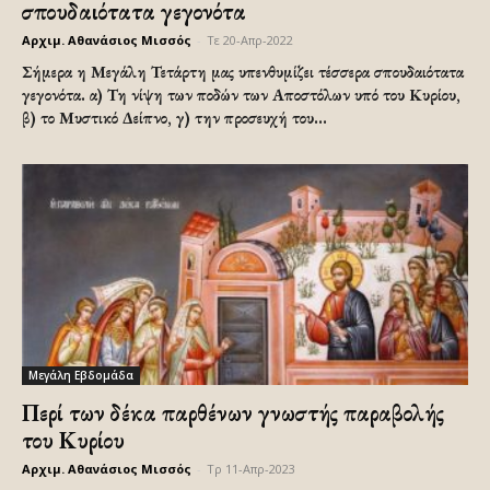
σπουδαιότατα γεγονότα
Αρχιμ. Αθανάσιος Μισσός
-
Τε 20-Απρ-2022
Σήμερα η Μεγάλη Τετάρτη μας υπενθυμίζει τέσσερα σπουδαιότατα
γεγονότα. α) Τη νίψη των ποδών των Αποστόλων υπό του Κυρίου,
β) το Μυστικό Δείπνο, γ) την προσευχή του...
Μεγάλη Εβδομάδα
Περί των δέκα παρθένων γνωστής παραβολής
του Κυρίου
Αρχιμ. Αθανάσιος Μισσός
-
Τρ 11-Απρ-2023