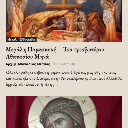
Μεγάλη Εβδομάδα
Μεγάλη Παρασκευή – Του πρεσβυτέρου
Αθανασίου Μηνά
Αρχιμ. Αθανάσιος Μισσός
-
Πα 14-Απρ-2023
Ὁλοκληρώθηκε σεβαστή γερόντισσα ὁ ἀγώνας μας τῆς νηστείας
καί κατέληξε στό Σταυρό, στήν Ἀποκαθήλωση. Γιατί πού ἀλλοῦ θά
ἅρμοζε νά τελειώσει ἡ νίκη ,...