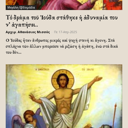
Μεγάλη Εβδομάδα
Τό δράμα τοῦ Ἰούδα στάθηκε ἡ ἀδυναμία του
ν’ ἀγαπήσει..
Αρχιμ. Αθανάσιος Μισσός
-
Πε 17-Απρ-2025
Ο Ἰούδας ἦταν ἄνθρωπος μικρός καί ψυχή στενή κι ἄγονη. Στά
σπλάχνα τῶν ἄλλων μποροῦσε νά ριζώση ἡ ἀγάπη, ἐνῶ στά δικά
του δέν...