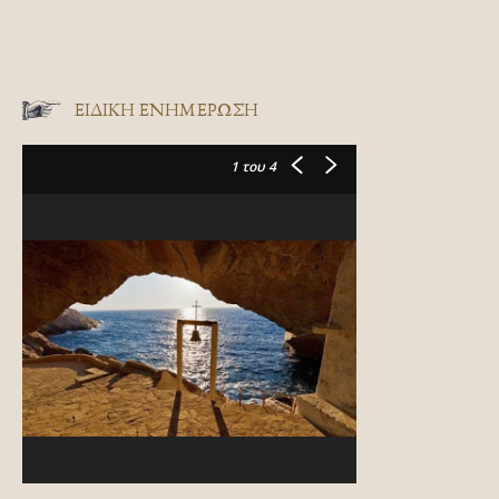
ΕΙΔΙΚΉ ΕΝΗΜΈΡΩΣΗ
1
του 4