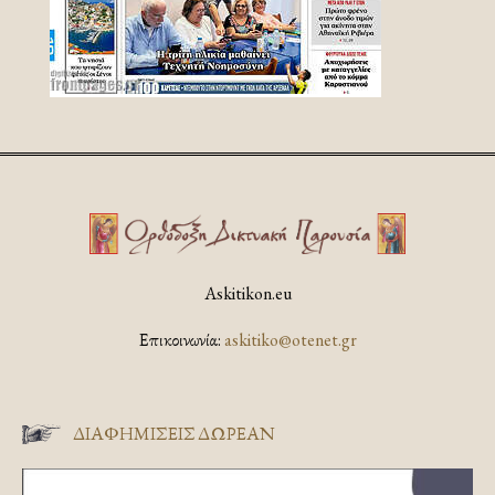
Askitikon.eu
Επικοινωνία:
askitiko@otenet.gr
ΔΙΑΦΗΜΊΣΕΙΣ ΔΩΡΕΆΝ