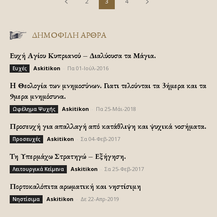
2
3
4
ΔΗΜΟΦΙΛΗ ΑΡΘΡΑ
Ευχή Αγίου Κυπριανού – Διαλύουσα τα Μάγια.
Askitikon
-
Πα 01-Ιούλ-2016
Ευχές
H Θεολογία των μνημοσύνων. Γιατι τελούνται τα 3ήμερα και τα
9μερα μνημόσυνα.
Askitikon
-
Πα 25-Μάι-2018
Ωφέλημα Ψυχής
Προσευχή για απαλλαγή από κατάθλιψη και ψυχικά νοσήματα.
Askitikon
-
Σα 04-Φεβ-2017
Προσευχές
Τη Υπερμάχω Στρατηγώ – Εξήγηση.
Askitikon
-
Σα 25-Φεβ-2017
Λειτουργικά Κείμενα
Πορτοκαλόπιτα αρωματική και νηστίσιμη
Askitikon
-
Δε 22-Απρ-2019
Νηστίσιμα