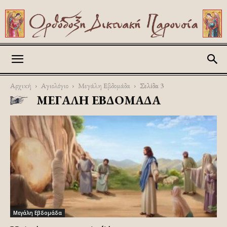
Askitikon
Αρχική
Αγιολόγιο
Μεγάλη Εβδομάδα
Σελίδα 3
ΜΕΓΆΛΗ ΕΒΔΟΜΆΔΑ
Μεγάλη Εβδομάδα