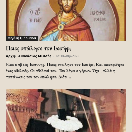
Μεγάλη Εβδομάδα
Ποιος επώλησε τον Ιωσήφ;
Αρχιμ. Αθανάσιος Μισσός
-
Δε 18-Απρ-2022
Είπε ο αββάς Ιωάννης. Ποιος επώλησε τον Ιωσήφ; Και αποκρίθηκε
ένας αδελφός. Οι αδελφοί του. Του λέγει ο γέρων. Όχι , αλλά η
ταπείνωσίς του τον επώλησε. Διότι...