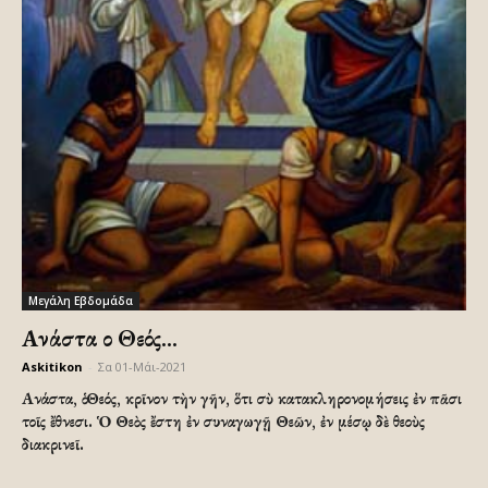
Μεγάλη Εβδομάδα
Ανάστα ο Θεός…
Askitikon
-
Σα 01-Μάι-2021
Ανάστα, ὁ Θεός, κρῖνον τὴν γῆν, ὅτι σὺ κατακληρονομήσεις ἐν πᾶσι
τοῖς ἔθνεσι.
Ὁ Θεὸς ἔστη ἐν συναγωγῇ Θεῶν, ἐν μέσῳ δὲ θεοὺς
διακρινεῖ.