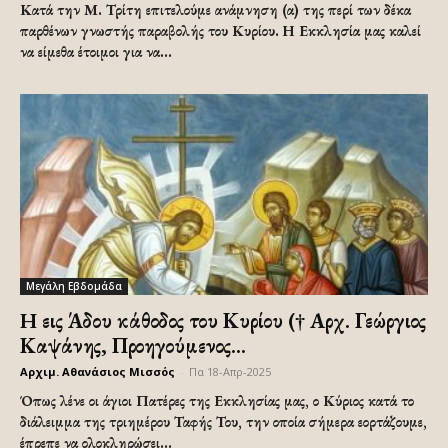
Κατά την Μ. Τρίτη επιτελούμε ανάμνηση (α) της περί των δέκα
παρθένων γνωστής παραβολής του Κυρίου. Η Εκκλησία μας καλεί
να είμεθα έτοιμοι για να...
Μεγάλη Εβδομάδα
H εις Άδου κάθοδος του Κυρίου († Αρχ. Γεώργιος
Καψάνης, Προηγούμενος...
Αρχιμ. Αθανάσιος Μισσός
-
Πα 18-Απρ-2025
Όπως λένε οι άγιοι Πατέρες της Εκκλησίας μας, ο Κύριος κατά το
διάλειμμα της τριημέρου Ταφής Του, την οποία σήμερα εορτάζουμε,
έπρεπε να ολοκληρώσει...