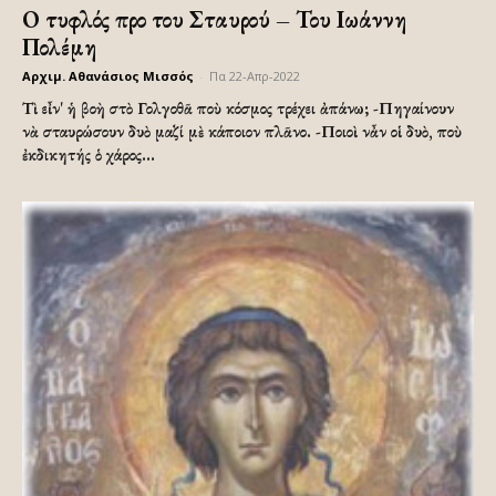
Ο τυφλός προ του Σταυρού – Του Ιωάννη
Πολέμη
Αρχιμ. Αθανάσιος Μισσός
-
Πα 22-Απρ-2022
Τὶ εἶν' ἡ βοὴ στὸ Γολγοθᾶ ποὺ κόσμος τρέχει ἀπάνω; -Πηγαίνουν
νὰ σταυρώσουν δυὸ μαζί μὲ κάποιον πλᾶνο. -Ποιοὶ νἆν οἱ δυὸ, ποὺ
ἐκδικητής ὁ χάρος...