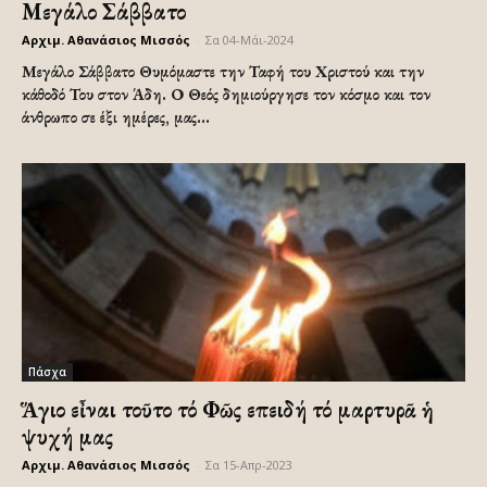
Μεγάλο Σάββατο
Αρχιμ. Αθανάσιος Μισσός
-
Σα 04-Μάι-2024
Μεγάλο Σάββατο Θυμόμαστε την Ταφή του Χριστού και την
κάθοδό Του στον Άδη. Ο Θεός δημιούργησε τον κόσμο και τον
άνθρωπο σε έξι ημέρες, μας...
Πάσχα
Ἅγιο εἶναι τοῦτο τό Φῶς επειδή τό μαρτυρᾶ ἡ
ψυχή μας
Αρχιμ. Αθανάσιος Μισσός
-
Σα 15-Απρ-2023