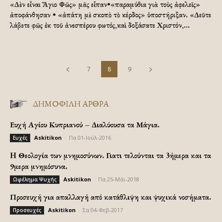
«Δὲν εἶναι Ἅγιο Φῶς» μᾶς εἶπαν•«παραμύθια γιὰ τοὺς ἀφελεῖς»
ἀποφάνθησαν • «ἀπάτη μὲ σκοπὸ τὸ κέρδος» ὑποστήριξαν. «Δεῦτε
λάβετε φῶς ἐκ τοῦ ἀνεσπέρου φωτός,καὶ δοξάσατε Χριστόν,...
7
8
9
ΔΗΜΟΦΙΛΗ ΑΡΘΡΑ
Ευχή Αγίου Κυπριανού – Διαλύουσα τα Μάγια.
Askitikon
-
Πα 01-Ιούλ-2016
Ευχές
H Θεολογία των μνημοσύνων. Γιατι τελούνται τα 3ήμερα και τα
9μερα μνημόσυνα.
Askitikon
-
Πα 25-Μάι-2018
Ωφέλημα Ψυχής
Προσευχή για απαλλαγή από κατάθλιψη και ψυχικά νοσήματα.
Askitikon
-
Σα 04-Φεβ-2017
Προσευχές