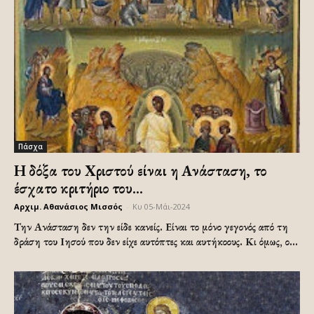
Πάσχα
Η δόξα του Χριστού είναι η Ανάσταση, το
έσχατο κριτήριο του...
Αρχιμ. Αθανάσιος Μισσός
-
Κυ 05-Μάι-2024
Την Ανάσταση δεν την είδε κανείς. Είναι το μόνο γεγονός από τη
δράση του Ιησού που δεν είχε αυτόπτες και αυτήκοους. Κι όμως, ο...