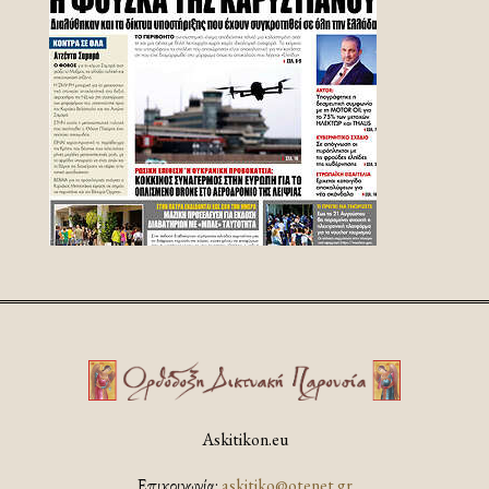
Askitikon.eu
Επικοινωνία:
askitiko@otenet.gr