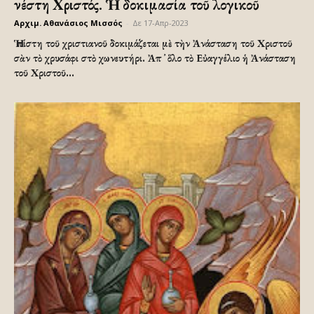
Ἀνέστη Χριστός. Ἡ δοκιμασία τοῦ λογικοῦ
Αρχιμ. Αθανάσιος Μισσός
-
Δε 17-Απρ-2023
Ἡ πίστη τοῦ χριστιανοῦ δοκιμάζεται μὲ τὴν Ἀνάσταση τοῦ Χριστοῦ
σὰν τὸ χρυσάφι στὸ χωνευτήρι. Ἀπ ̓ ὅλο τὸ Εὐαγγέλιο ἡ Ἀνάσταση
τοῦ Χριστοῦ...