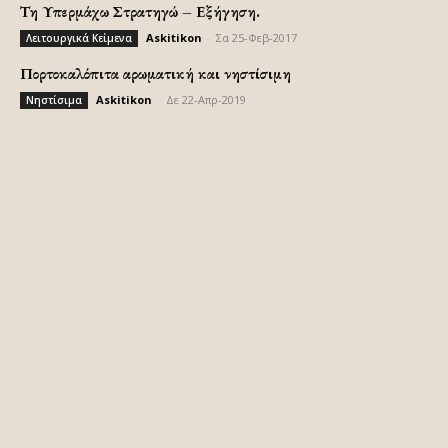
Τη Υπερμάχω Στρατηγώ – Εξήγηση.
Askitikon
-
Σα 25-Φεβ-2017
Λειτουργικά Κείμενα
Πορτοκαλόπιτα αρωματική και νηστίσιμη
Askitikon
-
Δε 22-Απρ-2019
Νηστίσιμα