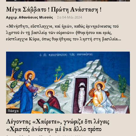
Μέγα Σάββατο ! Πρώτη Ανάσταση !
Αρχιμ. Αθανάσιος Μισσός
-
Σα 04-Μάι-2024
«Μνήσθητι, εὔσπλαγχνε, καί ἡμῶν, καθώς ἐμνημόνευσας τοῦ
λῃστοῦ ἐν τῇ βασιλείᾳ τῶν οὐρανῶν» (Θυμήσου και εμάς,
εύσπλαγχνε Κύριε, όπως θυμήθηκες τον ληστή στη βασιλεία...
Πάσχα
Λέγοντας «Χαίρετε», γνώριζε ὅτι λέγεις
«Χριστός ἀνέστη» μέ ἕνα ἄλλο τρόπο