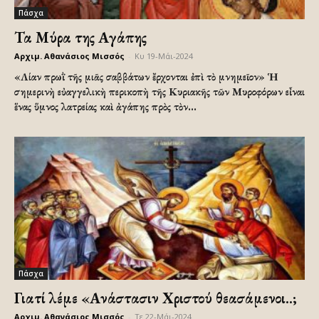
Πάσχα
Τα Μύρα της Αγάπης
Αρχιμ. Αθανάσιος Μισσός
-
Κυ 19-Μάι-2024
«Λίαν πρωῒ τῆς μιᾶς ­σαββάτων ἔρχονται ­ἐπὶ τὸ μνημεῖον» Ἡ
σημερινὴ εὐαγγελικὴ περικοπὴ τῆς Κυριακῆς τῶν Μυροφόρων εἶναι
ἕνας ὕμνος λατρείας καὶ ἀγάπης πρὸς τὸν...
Πάσχα
Γιατί λέμε «Ανάστασιν Χριστού θεασάμενοι..;
Αρχιμ. Αθανάσιος Μισσός
-
Τε 22-Μάι-2024