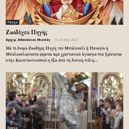
Πάσχα
Ζωοδόχου Πηγῆς
Αρχιμ. Αθανάσιος Μισσός
-
Πα 25-Απρ-2025
Μὲ τὸ ὄνομα Ζωοδόχος Πηγὴ τοῦ Μπαλουκλὶ ἢ Παναγία ἡ
Μπαλουκλιώτισσα φέρεται ἱερὸ χριστιανικὸ ἁγίασμα ποὺ βρίσκεται
στὴν Κωνσταντινούπολη ἔξω ἀπὸ τὴ δυτικὴ πύλη...
Πάσχα