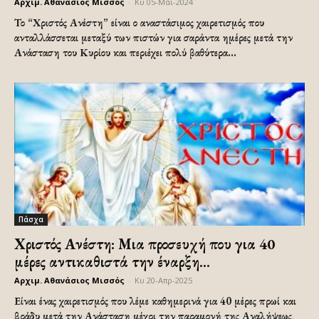
Αρχιμ. Αθανάσιος Μισσός
-
Κυ 05-Μάι-2024
Το “Χριστός Ανέστη” είναι ο αναστάσιμος χαιρετισμός που
ανταλλάσσεται μεταξύ των πιστών για σαράντα ημέρες μετά την
Ανάσταση του Κυρίου και περιέχει πολύ βαθύτερα...
Πάσχα
Χριστός Ανέστη: Μια προσευχή που για 40
μέρες αντικαθιστά την έναρξη...
Αρχιμ. Αθανάσιος Μισσός
-
Κυ 20-Απρ-2025
Είναι ένας χαιρετισμός που λέμε καθημερινά για 40 μέρες πρωί και
βράδυ μετά την Ανάσταση μέχρι την παραμονή της Αναλήψεως,