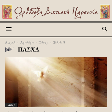
Askitikon
Αρχική
Αγιολόγιο
Πάσχα
Σελίδα 8
ΠΆΣΧΑ
Πάσχα