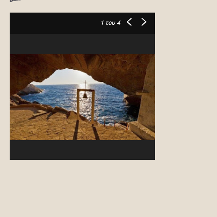
1
του 4