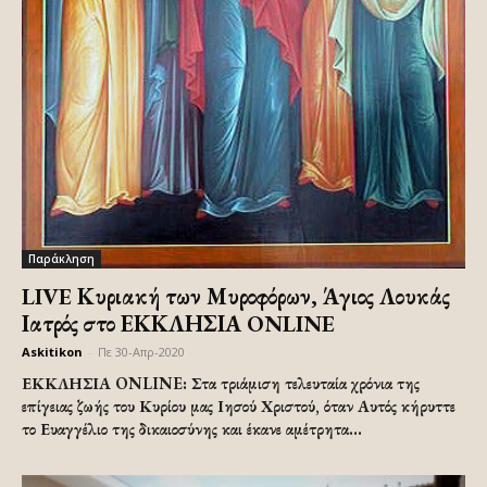
Παράκληση
LIVE Κυριακή των Μυροφόρων, Άγιος Λουκάς
Ιατρός στο ΕΚΚΛΗΣΙΑ ONLINE
Askitikon
-
Πε 30-Απρ-2020
ΕΚΚΛΗΣΙΑ ONLINE: Στα τριάμιση τελευταία χρόνια της
επίγειας ζω­ής του Κυρίου μας Ιησού Χριστού, όταν Αυτός κήρυττε
το Ευαγγέλιο της δικαιοσύνης και έκανε αμέ­τρητα...