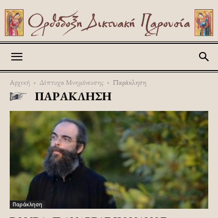
Askitikon
Αρχική
Δίπτυχα Μνημόνευσης
Παράκληση
ΠΑΡΆΚΛΗΣΗ
Παράκληση