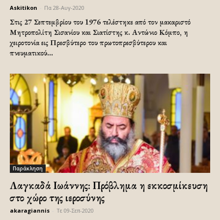
Askitikon
-
Πα 28-Αυγ-2020
Στις 27 Σεπτεμβρίου του 1976 τελέστηκε από τον μακαριστό
Μητροπολίτη Σισανίου και Σιατίστης κ. Αντώνιο Κόμπο, η
χειροτονία εις Πρεσβύτερο του πρωτοπρεσβύτερου και
πνευματικού...
Παράκληση
Λαγκαδά Ιωάννης: Πρόβλημα η εκκοσμίκευση
στο χώρο της ιεροσύνης
akaragiannis
-
Τε 09-Σεπ-2020