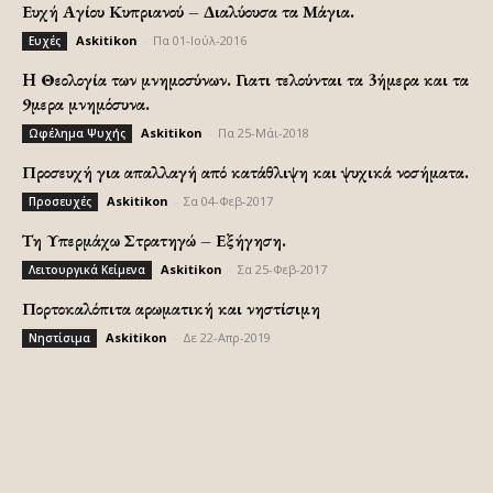
Ευχή Αγίου Κυπριανού – Διαλύουσα τα Μάγια.
Askitikon
-
Πα 01-Ιούλ-2016
Ευχές
H Θεολογία των μνημοσύνων. Γιατι τελούνται τα 3ήμερα και τα
9μερα μνημόσυνα.
Askitikon
-
Πα 25-Μάι-2018
Ωφέλημα Ψυχής
Προσευχή για απαλλαγή από κατάθλιψη και ψυχικά νοσήματα.
Askitikon
-
Σα 04-Φεβ-2017
Προσευχές
Τη Υπερμάχω Στρατηγώ – Εξήγηση.
Askitikon
-
Σα 25-Φεβ-2017
Λειτουργικά Κείμενα
Πορτοκαλόπιτα αρωματική και νηστίσιμη
Askitikon
-
Δε 22-Απρ-2019
Νηστίσιμα