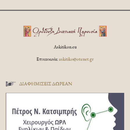
Askitikon.eu
Επικοινωνία:
askitiko@otenet.gr
ΔΙΑΦΗΜΊΣΕΙΣ ΔΩΡΕΆΝ