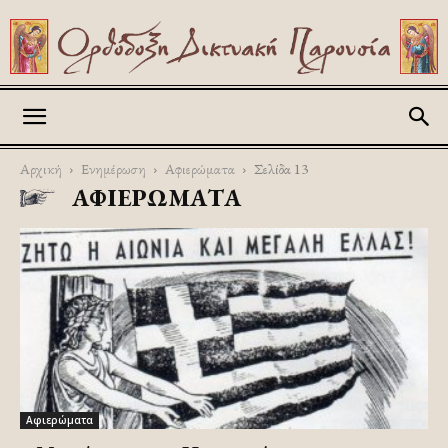
Askitikon
Αρχική
Ενημέρωση
Αφιερώματα
Σελίδα 13
ΑΦΙΕΡΏΜΑΤΑ
Αφιερώματα