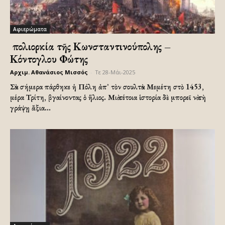
Αφιερώματα
Ἡ πολιορκία τῆς Κωνσταντινούπολης –
Κόντογλου Φώτης
Αρχιμ. Αθανάσιος Μισσός
-
Τε 28-Μάι-2025
Σὰν σήμερα πάρθηκε ἡ Πόλη ἀπ᾿ τὸν σουλτὰν Μεμέτη στὸ 1453,
μέρα Τρίτη, βγαίνοντας ὁ ἥλιος. Μιὰ τέτοια ἱστορία δὲ μπορεῖ νὰ τὴ
γράψῃ ἄξια...