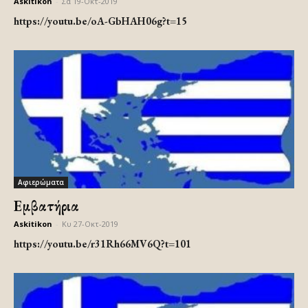
Askitikon
-
Σα 19-Οκτ-2019
https://youtu.be/oA-GbHAH06g?t=15
Αφιερώματα
Εμβατήρια
Askitikon
-
Κυ 27-Οκτ-2019
https://youtu.be/r31Rh66MV6Q?t=101