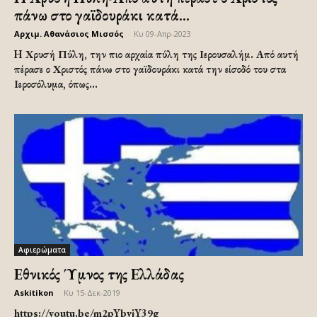
πάνω στο γαϊδουράκι κατά...
Αρχιμ. Αθανάσιος Μισσός
-
Κυ 09-Απρ-2023
H Χρυσή Πύλη, την πιο αρχαία πύλη της Ιερουσαλήμ. Από αυτή
πέρασε ο Χριστός πάνω στο γαϊδουράκι κατά την είσοδό του στα
Ιεροσόλυμα, όπως...
Αφιερώματα
Εθνικός Ύμνος της Ελλάδας
Askitikon
-
Κυ 15-Δεκ-2019
https://youtu.be/m2pYbyjY39g