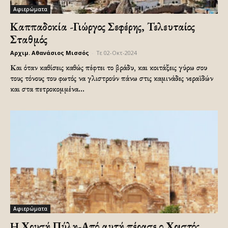
Αφιερώματα
Καππαδοκία -Γιώργος Σεφέρης, Τελευταίος
Σταθμός
Αρχιμ. Αθανάσιος Μισσός
-
Τε 02-Οκτ-2024
Και όταν καθίσεις καθώς πέφτει το βράδυ, και κοιτάξεις γύρω σου
τους τόνους του φωτός να γλιστρούν πάνω στις καμινάδες νεραϊδών
και στα πετροκομμένα...
Αφιερώματα
H Χρυσή Πύλη-Από αυτή πέρασε ο Χριστός