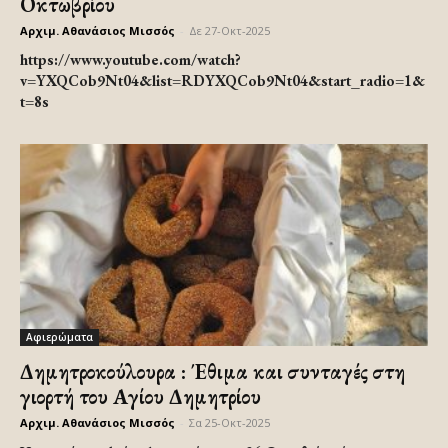
Οκτωβρίου
Αρχιμ. Αθανάσιος Μισσός
-
Δε 27-Οκτ-2025
https://www.youtube.com/watch?
v=YXQCob9Nt04&list=RDYXQCob9Nt04&start_radio=1&
t=8s
Αφιερώματα
Δημητροκούλουρα : Έθιμα και συνταγές στη
γιορτή του Αγίου Δημητρίου
Αρχιμ. Αθανάσιος Μισσός
-
Σα 25-Οκτ-2025