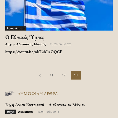
Αφιερώματα
Ο Εθνικός Ύμνος
Αρχιμ. Αθανάσιος Μισσός
-
Τρ 28-Οκτ-2025
https://youtu.be/nKI2bLxOQGE
11
12
13
ΔΗΜΟΦΙΛΗ ΑΡΘΡΑ
Ευχή Αγίου Κυπριανού – Διαλύουσα τα Μάγια.
Askitikon
-
Πα 01-Ιούλ-2016
Ευχές