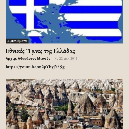
Αφιερώματα
Εθνικός Ύμνος της Ελλάδας
Αρχιμ. Αθανάσιος Μισσός
-
Κυ 22-Δεκ-2019
https://youtu.be/m2pYbyjY39g