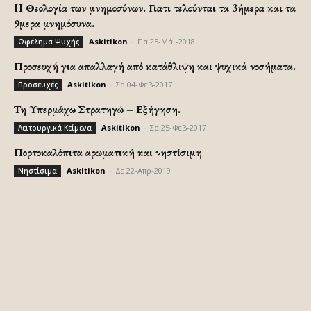
H Θεολογία των μνημοσύνων. Γιατι τελούνται τα 3ήμερα και τα
9μερα μνημόσυνα.
Askitikon
-
Πα 25-Μάι-2018
Ωφέλημα Ψυχής
Προσευχή για απαλλαγή από κατάθλιψη και ψυχικά νοσήματα.
Askitikon
-
Σα 04-Φεβ-2017
Προσευχές
Τη Υπερμάχω Στρατηγώ – Εξήγηση.
Askitikon
-
Σα 25-Φεβ-2017
Λειτουργικά Κείμενα
Πορτοκαλόπιτα αρωματική και νηστίσιμη
Askitikon
-
Δε 22-Απρ-2019
Νηστίσιμα