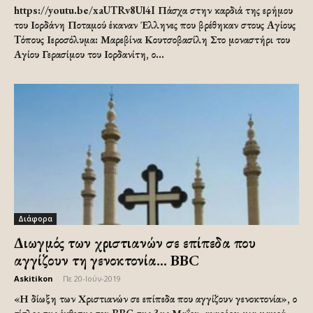
https://youtu.be/xaUTRv8Ul4I Πάσχα στην καρδιά της ερήμου
του Ιορδάνη Ποταμού έκαναν Έλληνες που βρέθηκαν στους Aγίους
Tόπους Ιεροσόλυμα: Μαρεβίνα Κουτσοβασίλη Στο μοναστήρι του
Αγίου Γερασίμου του Ιορδανίτη, ο...
Διάφορα
Διωγμός των χριστιανών σε επίπεδα που
αγγίζουν τη γενοκτονία… BBC
Askitikon
-
Πε 20-Ιούν-2019
«Η δίωξη των Χριστιανών σε επίπεδα που αγγίζουν γενοκτονία», ο