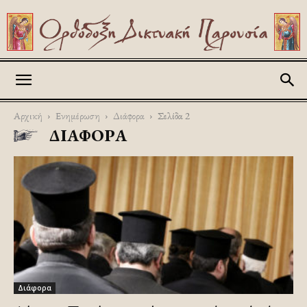
Askitikon
Αρχική
Ενημέρωση
Διάφορα
Σελίδα 2
ΔΙΆΦΟΡΑ
Διάφορα