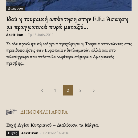
Διάφορα
Ιδού η τουρκική απάντηση στην Ε.Ε.: Άσκηση
με πραγματικά πυρά μεταξύ...
Askitikon
-
Τρ 18-Ιούν-2019
Σε νέα προκλητική ενέργεια προχώρησε η Τουρκία απαντώντας στις
προειδοποιήσεις των Ευρωπαίων διπλωματών αλλά και στο
τελεσίγραφο που απέστειλε νωρίτερα σήμερα ο Αμερικανός
πρέσβης...
1
2
3
ΔΗΜΟΦΙΛΗ ΑΡΘΡΑ
Ευχή Αγίου Κυπριανού – Διαλύουσα τα Μάγια.
Askitikon
-
Πα 01-Ιούλ-2016
Ευχές