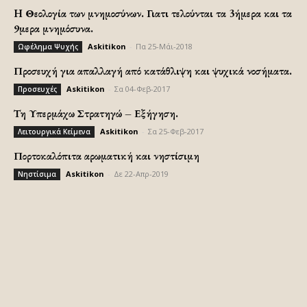
H Θεολογία των μνημοσύνων. Γιατι τελούνται τα 3ήμερα και τα
9μερα μνημόσυνα.
Askitikon
-
Πα 25-Μάι-2018
Ωφέλημα Ψυχής
Προσευχή για απαλλαγή από κατάθλιψη και ψυχικά νοσήματα.
Askitikon
-
Σα 04-Φεβ-2017
Προσευχές
Τη Υπερμάχω Στρατηγώ – Εξήγηση.
Askitikon
-
Σα 25-Φεβ-2017
Λειτουργικά Κείμενα
Πορτοκαλόπιτα αρωματική και νηστίσιμη
Askitikon
-
Δε 22-Απρ-2019
Νηστίσιμα