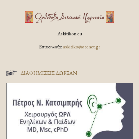
Askitikon.eu
Επικοινωνία:
askitiko@otenet.gr
ΔΙΑΦΗΜΊΣΕΙΣ ΔΩΡΕΆΝ