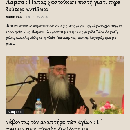
Λάρισα : Παπάς χαστούκισε πιστή γιατί πήρε
δεύτερο αντίδωρο
Askitikon
-
Σα 04-Ιαν-2020
Ένα απίστευτο περιστατικό συνέβη ανήμερα της Πρωτοχρονιάς, σε
εκκλησία στη Λάρισα. Σύμφωνα με την εφημερίδα “Ελευθερία”,
μόλις ολοκληρώθηκε η Θεία Λειτουργία, παπάς λογομάχησε με
μία...
Διάφορα
Ἀνάβοντας τὸν ἀναπτήρα τῶν ἁγίων : Γ΄
πνευματική σύναξη διαλόγου με...