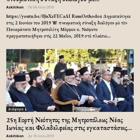
Askitikon
-
Πε 06-Ιούν-2019
https://youtu.be/0JnXzFECaAI RumOrthodox Δημοσιεύτηκε
στις 2 Ιουνίου του 2019 Ἡ Γ΄ πνευματικὴ σύναξη διαλόγου μὲ τὸν
Πανιερώτατο Μητροπολίτη Μόρφου κ. Νεόφυτο
πραγματοποιήθηκε στὶς 22 Μαΐου, 2019 στὸ πλαίσιο...
Διάφορα
25η Εορτή Νεότητος της Μητροπόλεως Νέας
Ιωνίας και Φιλαδελφείας στις εγκαταστάσεις...
Askitikon
-
Δε 10-Ιούν-2019