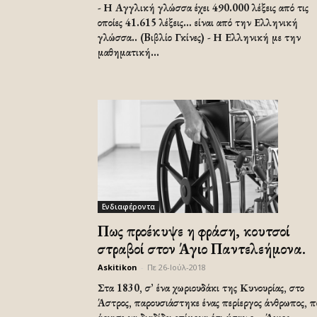
- Η Αγγλική γλώσσα έχει 490.000 λέξεις από τις
οποίες 41.615 λέξεις… είναι από την Ελληνική
γλώσσα.. (Bιβλίο Γκίνες) - Η Ελληνική με την
μαθηματική...
Ενδιαφέροντα
Πως προέκυψε η φράση, κουτσοί
στραβοί στον Άγιο Παντελεήμονα.
Askitikon
-
Πε 26-Ιούλ-2018
Στα 1830, σ’ ένα χωριουδάκι της Κυνουρίας, στο
Άστρος, παρουσιάστηκε ένας περίεργος άνθρωπος, π