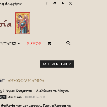
κή Απορρήτου
ΥΝΤΑΓΕΣ
E-SHOP
ΤΑ ΠΙΟ ΔΗΜΟΦΙΛΉ
ΔΗΜΟΦΙΛΗ ΑΡΘΡΑ
υχή Αγίου Κυπριανού – Διαλύουσα τα Μάγια.
Askitikon
-
Πα 01-Ιούλ-2016
υχές
Θεολογία των μνημοσύνων. Γιατι τελούνται τα