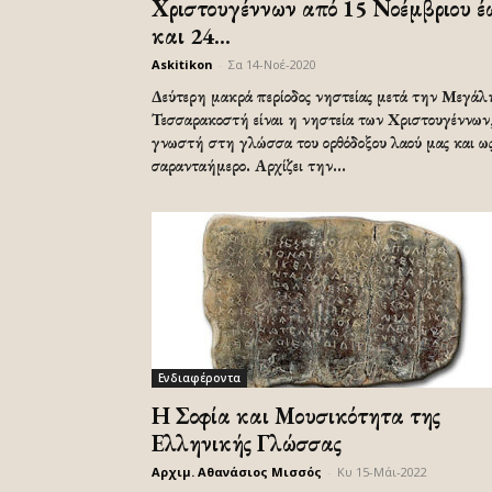
Χριστουγέννων από 15 Νοέμβριου έ
και 24...
Askitikon
-
Σα 14-Νοέ-2020
Δεύτερη μακρά περίοδος νηστείας μετά την Μεγάλ
Τεσσαρακοστή είναι η νηστεία των Χριστουγέννων
γνωστή στη γλώσσα του ορθόδοξου λαού μας και ω
σαρανταήμερο. Αρχίζει την...
Ενδιαφέροντα
Η Σοφία και Μουσικότητα της
Ελληνικής Γλώσσας
Αρχιμ. Αθανάσιος Μισσός
-
Κυ 15-Μάι-2022