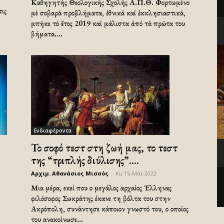
Καθηγητής Θεολογικῆς Σχολῆς Α.Π.Θ. Φορτωμένο
τις
μέ σοβαρά προβλήματα, ἐθνικά καί ἐκκλησιαστικά,
μπῆκε τό ἔτος 2019 καί μάλιστα ἀπό τά πρῶτα του
βήματα....
Ενδιαφέροντα
Το σοφό τεστ στη ζωή μας, το τεστ
της “τριπλής διύλισης”....
Αρχιμ. Αθανάσιος Μισσός
-
Κυ 15-Μάι-2022
Μια μέρα, εκεί που ο μεγάλος αρχαίος Έλληνας
φιλόσοφος Σωκράτης έκανε τη βόλτα του στην
Ακρόπολη, συνάντησε κάποιον γνωστό του, ο οποίος
του ανακοίνωσε...