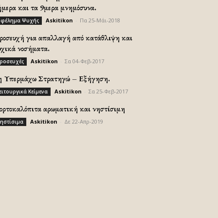
ήμερα και τα 9μερα μνημόσυνα.
Askitikon
-
Πα 25-Μάι-2018
φέλημα Ψυχής
ροσευχή για απαλλαγή από κατάθλιψη και
υχικά νοσήματα.
Askitikon
-
Σα 04-Φεβ-2017
ροσευχές
η Υπερμάχω Στρατηγώ – Εξήγηση.
Askitikon
-
Σα 25-Φεβ-2017
ειτουργικά Κείμενα
ορτοκαλόπιτα αρωματική και νηστίσιμη
Askitikon
-
Δε 22-Απρ-2019
ηστίσιμα