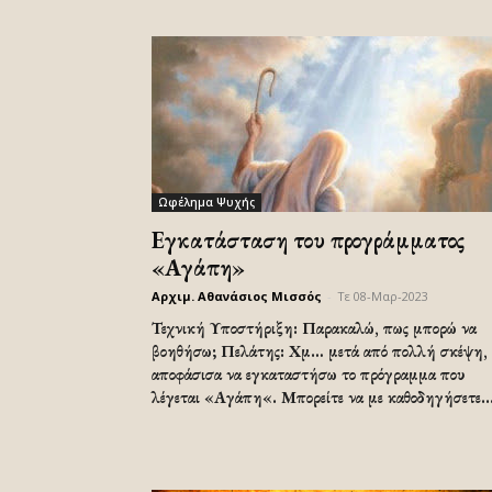
Ωφέλημα Ψυχής
Εγκατάσταση του προγράμματος
«Αγάπη»
Αρχιμ. Αθανάσιος Μισσός
-
Τε 08-Μαρ-2023
Τεχνική Υποστήριξη: Παρακαλώ, πως μπορώ να
βοηθήσω; Πελάτης: Χμ… μετά από πολλή σκέψη,
αποφάσισα να εγκαταστήσω το πρόγραμμα που
λέγεται «Αγάπη«. Μπορείτε να με καθοδηγήσετε..