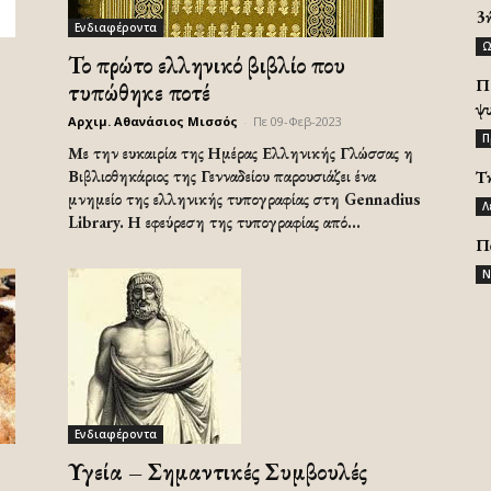
3
Ενδιαφέροντα
Ω
Το πρώτο ελληνικό βιβλίο που
Π
τυπώθηκε ποτέ
ψ
Αρχιμ. Αθανάσιος Μισσός
-
Πε 09-Φεβ-2023
Π
Με την ευκαιρία της Ημέρας Ελληνικής Γλώσσας η
Βιβλιοθηκάριος της Γενναδείου παρουσιάζει ένα
Τ
μνημείο της ελληνικής τυπογραφίας στη Gennadius
Λ
Library. Η εφεύρεση της τυπογραφίας από...
Π
Ν
Ενδιαφέροντα
Υγεία – Σημαντικές Συμβουλές