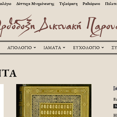
ολόγιο
Δίπτυχα Μνημόνευσης
Τηλεόραση
Ραδιόφωνο
Πολιτι
ΑΓΙΟΛΟΓΙΟ
ΙΑΜΑΤΑ
ΕΥΧΟΛΟΓΙΟ
Σ
Askitikon
ΝΤΑ
Ε
Ε
H 