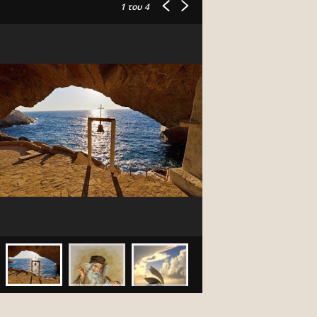
1
του 4