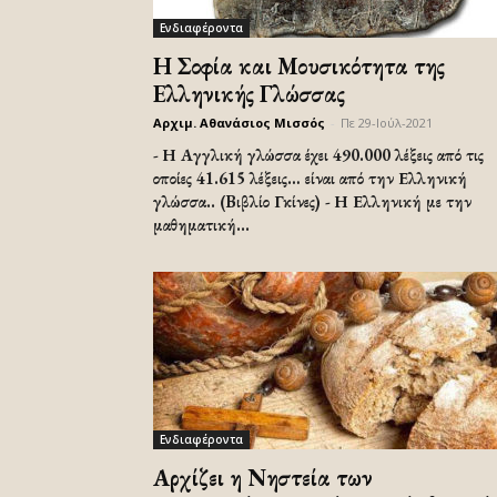
Ενδιαφέροντα
Η Σοφία και Μουσικότητα της
Ελληνικής Γλώσσας
Αρχιμ. Αθανάσιος Μισσός
-
Πε 29-Ιούλ-2021
- Η Αγγλική γλώσσα έχει 490.000 λέξεις από τις
οποίες 41.615 λέξεις… είναι από την Ελληνική
γλώσσα.. (Bιβλίο Γκίνες) - Η Ελληνική με την
μαθηματική...
Ενδιαφέροντα
Αρχίζει η Νηστεία των