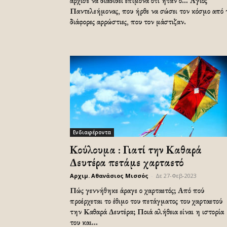
άρχισε να διαδίδει επίμονα ότι ήταν ο… Άγιος
Παντελεήμονας, που ήρθε να σώσει τον κόσμο από 
διάφορες αρρώστιες, που τον μάστιζαν.
Ενδιαφέροντα
Κούλουμα : Γιατί την Καθαρά
Δευτέρα πετάμε χαρταετό
Αρχιμ. Αθανάσιος Μισσός
-
Δε 27-Φεβ-2023
Πώς γεννήθηκε άραγε ο χαρταετός; Από πού
προέρχεται το έθιμο του πετάγματος του χαρταετού
την Καθαρά Δευτέρα; Ποιά αλήθεια είναι η ιστορία
του και...