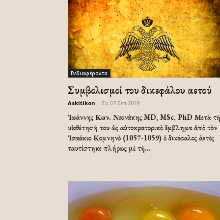
Ενδιαφέροντα
Συμβολισμοί του δικεφάλου αετού
Askitikon
-
Σα 07-Σεπ-2019
Ἰωάννης Κων. Νεονάκης MD, MSc, PhD Μετὰ τ
υἱοθέτησή του ὡς αὐτοκρατορικὸ ἔμβλημα ἀπὸ τὸν
Ἰσαάκιο Κομνηνὸ (1057-1059) ὁ δικέφαλος ἀετὸς
ταυτίστηκε πλήρως μὲ τὴ...