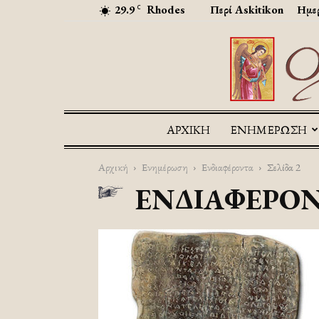
29.9
Rhodes
Περί Askitikon
Ημερ
C
ΑΡΧΙΚΉ
ΕΝΗΜΕΡΩΣΗ
Αρχική
Ενημέρωση
Ενδιαφέροντα
Σελίδα 2
ΕΝΔΙΑΦΈΡΟ