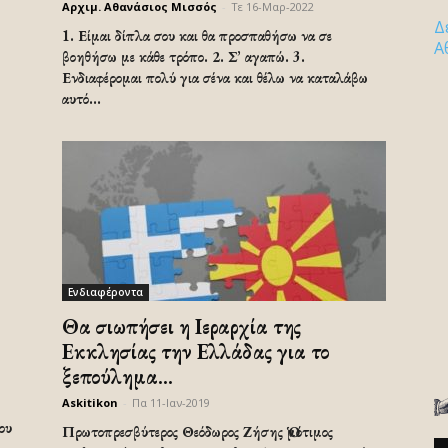
Αρχιμ. Αθανάσιος Μισσός
-
Τε 16-Μαρ-2022
Δ
1. Είμαι δίπλα σου και θα προσπαθήσω να σε
Α
βοηθήσω με κάθε τρόπο. 2. Σ’ αγαπώ. 3.
Ενδιαφέρομαι πολύ για σένα και θέλω να καταλάβω
αυτό...
Ενδιαφέροντα
Θα σιωπήσει η Ιεραρχία της
Εκκλησίας την Ελλάδας για το
ξεπούλημα...
Askitikon
-
Πα 11-Ιαν-2019
ου
Πρωτοπρεσβύτερος Θεόδωρος Ζήσης Ὁμότιμος