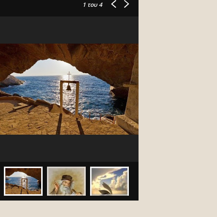
1
του 4