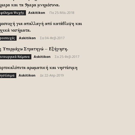
ήμερα και τα 9μερα μνημόσυνα.
Askitikon
-
Πα 25-Μάι-2018
φέλημα Ψυχής
ροσευχή για απαλλαγή από κατάθλιψη και
υχικά νοσήματα.
Askitikon
-
Σα 04-Φεβ-2017
ροσευχές
η Υπερμάχω Στρατηγώ – Εξήγηση.
Askitikon
-
Σα 25-Φεβ-2017
ειτουργικά Κείμενα
ορτοκαλόπιτα αρωματική και νηστίσιμη
Askitikon
-
Δε 22-Απρ-2019
ηστίσιμα