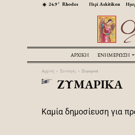
24.9
Rhodes
Περί Askitikon
Ημερ
C
ΑΡΧΙΚΉ
ΕΝΗΜΕΡΩΣΗ
Αρχική
Συνταγές
Ζυμαρικά
ΖΥΜΑΡΙΚΆ
Καμία δημοσίευση για π