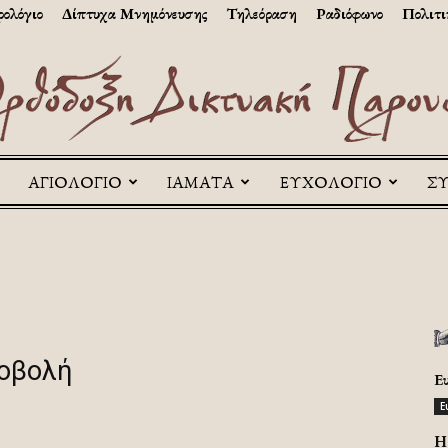
ολόγιο
Δίπτυχα Μνημόνευσης
Τηλεόραση
Ραδιόφωνο
Πολιτι
ΑΓΙΟΛΟΓΙΟ
ΙΑΜΑΤΑ
ΕΥΧΟΛΟΓΙΟ
Σ
Askitikon
ροβολή
Ε
Ε
H 