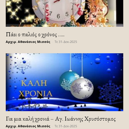
Πάει ο παλιός ο χρόνος …..
Αρχιμ. Αθανάσιος Μισσός
-
Τε 31-Δεκ-2025
Για μια καλή χρονιά – Αγ. Ιωάννης Χρυσόστομος
Αρχιμ. Αθανάσιος Μισσός
-
Τε 31-Δεκ-2025