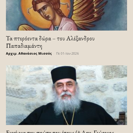
Τα πτερόεντα δώρα – του Αλέξανδρου
Παπαδιαμάντη
Αρχιμ. Αθανάσιος Μισσός
-
Πε 01-Ιαν-2026
Ευχή για την πρώτη του έτους († Αρχ. Γεώργιος