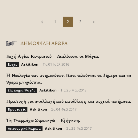
1
2
3
ΔΗΜΟΦΙΛΗ ΑΡΘΡΑ
Ευχή Αγίου Κυπριανού – Διαλύουσα τα Μάγια.
Askitikon
-
Πα 01-Ιούλ-2016
Ευχές
H Θεολογία των μνημοσύνων. Γιατι τελούνται τα 3ήμερα και τα
9μερα μνημόσυνα.
Askitikon
-
Πα 25-Μάι-2018
Ωφέλημα Ψυχής
Προσευχή για απαλλαγή από κατάθλιψη και ψυχικά νοσήματα.
Askitikon
-
Σα 04-Φεβ-2017
Προσευχές
Τη Υπερμάχω Στρατηγώ – Εξήγηση.
Askitikon
-
Σα 25-Φεβ-2017
Λειτουργικά Κείμενα