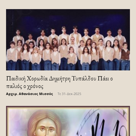
Παιδική Χορωδία Δημήτρη Τυπάλδου Πάει ο
παλιός ο χρόνος
Αρχιμ. Αθανάσιος Μισσός
-
Τε 31-Δεκ-2025