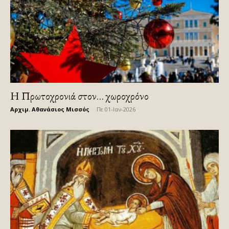
Η Πρωτοχρονιά στον… χωροχρόνο
Αρχιμ. Αθανάσιος Μισσός
-
Πε 01-Ιαν-2026