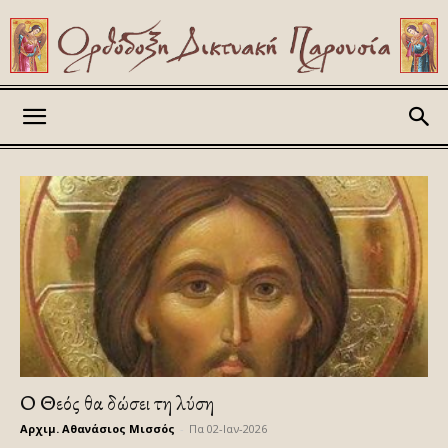
Askitikon
Ο Θεός θα δώσει τη λύση
Αρχιμ. Αθανάσιος Μισσός
-
Πα 02-Ιαν-2026