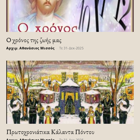
Ο χρόνος της ζωής μας
Αρχιμ. Αθανάσιος Μισσός
-
Τε 31-Δεκ-2025
Πρωτοχρονιάτικα Κάλαντα Πόντου
Αρχιμ. Αθανάσιος Μισσός
-
Τε 31-Δεκ-2025