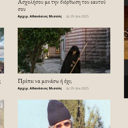
Ασχολήσου με την διόρθωση του εαυτού
σου
Αρχιμ. Αθανάσιος Μισσός
-
Δε 29-Δεκ-2025
ς
Πρέπει να μονάσω ή όχι;
Αρχιμ. Αθανάσιος Μισσός
-
Δε 29-Δεκ-2025