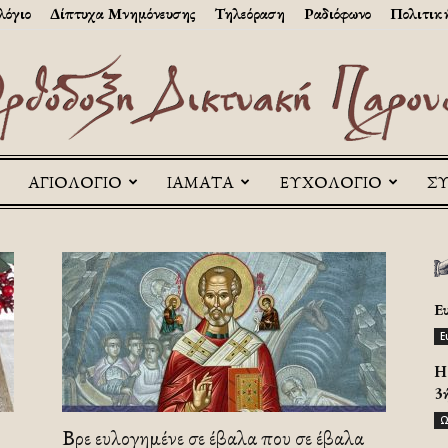
λόγιο
Δίπτυχα Μνημόνευσης
Τηλεόραση
Ραδιόφωνο
Πολιτικ
ΑΓΙΟΛΟΓΙΟ
ΙΑΜΑΤΑ
ΕΥΧΟΛΟΓΙΟ
Σ
Askitikon
Ε
Ε
H 
3
Ω
Βρε ευλογημένε σε έβαλα που σε έβαλα