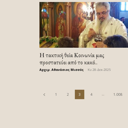
Η τακτική θεία Κοινωνία μας
προστατεύει από το κακό..
Αρχιμ. Αθανάσιος Μισσός
-
Κυ 28-Δεκ-2025
...
1
2
3
4
1.008