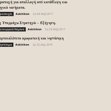
ροσευχή για απαλλαγή από κατάθλιψη και
υχικά νοσήματα.
Askitikon
-
Σα 04-Φεβ-2017
ροσευχές
η Υπερμάχω Στρατηγώ – Εξήγηση.
Askitikon
-
Σα 25-Φεβ-2017
ειτουργικά Κείμενα
ορτοκαλόπιτα αρωματική και νηστίσιμη
Askitikon
-
Δε 22-Απρ-2019
ηστίσιμα