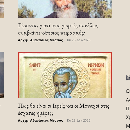
Γέροντα, γιατί στις γιορτές συνήθως
συμβαίνει κάποιος πειρασμός;
Αρχιμ. Αθανάσιος Μισσός
-
Κυ 28-Δεκ-2025
Ω
Α
ν
Πώς θα είναι οι Ιερείς και οι Μοναχοί στις
Π
έσχατες ημέρες;
Χ
Αρχιμ. Αθανάσιος Μισσός
-
Κυ 28-Δεκ-2025
Μ