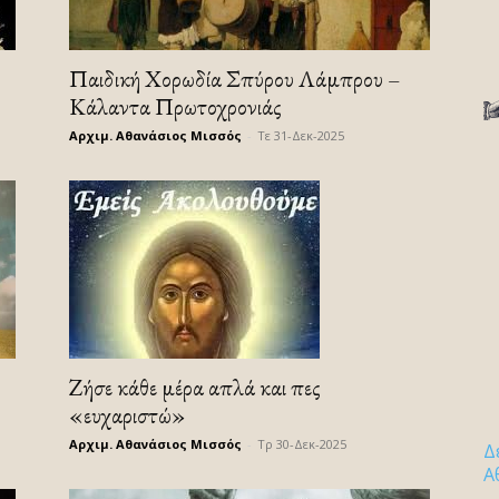
Παιδική Χορωδία Σπύρου Λάμπρου –
Κάλαντα Πρωτοχρονιάς
Αρχιμ. Αθανάσιος Μισσός
-
Τε 31-Δεκ-2025
Ζήσε κάθε μέρα απλά και πες
«ευχαριστώ»
Αρχιμ. Αθανάσιος Μισσός
-
Τρ 30-Δεκ-2025
Δ
Α