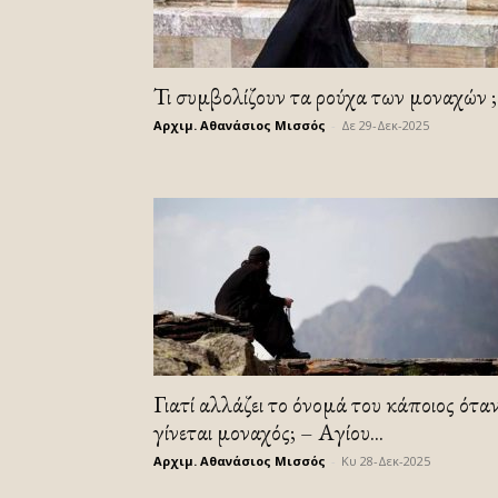
Τι συμβολίζουν τα ρούχα των μοναχών ;
Αρχιμ. Αθανάσιος Μισσός
-
Δε 29-Δεκ-2025
Γιατί αλλάζει το όνομά του κάποιος ότα
γίνεται μοναχός; – Αγίου...
Αρχιμ. Αθανάσιος Μισσός
-
Κυ 28-Δεκ-2025