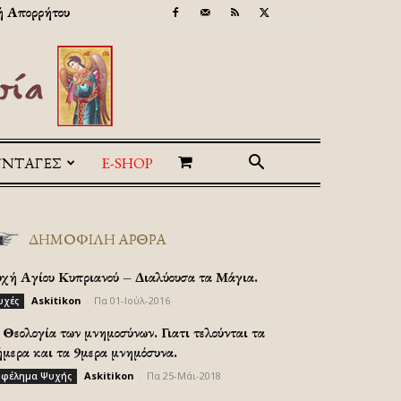
ή Απορρήτου
ΥΝΤΑΓΕΣ
E-SHOP
ΔΗΜΟΦΙΛΗ ΑΡΘΡΑ
υχή Αγίου Κυπριανού – Διαλύουσα τα Μάγια.
Askitikon
-
Πα 01-Ιούλ-2016
υχές
Θεολογία των μνημοσύνων. Γιατι τελούνται τα
ήμερα και τα 9μερα μνημόσυνα.
Askitikon
-
Πα 25-Μάι-2018
φέλημα Ψυχής