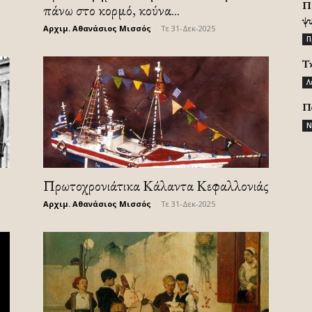
Π
πάνω στο κορμό, κούνα...
ψ
Αρχιμ. Αθανάσιος Μισσός
-
Τε 31-Δεκ-2025
Π
Τ
Λ
Π
Ν
Πρωτοχρονιάτικα Κάλαντα Κεφαλλονιάς
Αρχιμ. Αθανάσιος Μισσός
-
Τε 31-Δεκ-2025