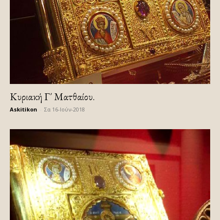
Kυριακή Γ΄ Mατθαίου.
Askitikon
-
Σα 16-Ιούν-2018