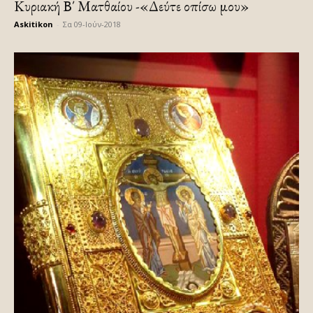
Κυριακή Β΄ Ματθαίου -«Δεύτε οπίσω μου»
Askitikon
-
Σα 09-Ιούν-2018