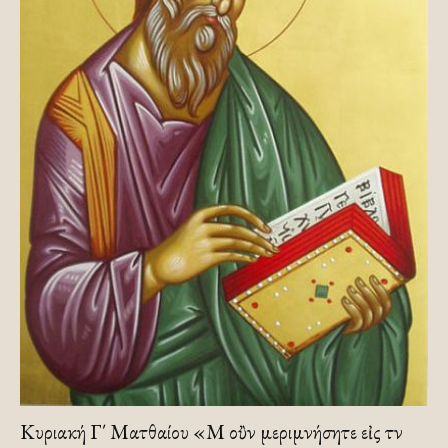
Κυριακή Γ΄ Ματθαίου «Μὴ οὒν μεριμνήσητε εἰς τὴν