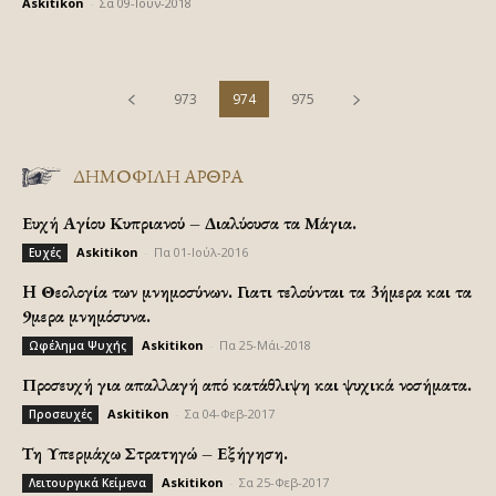
Askitikon
-
Σα 09-Ιούν-2018
973
974
975
ΔΗΜΟΦΙΛΗ ΑΡΘΡΑ
Ευχή Αγίου Κυπριανού – Διαλύουσα τα Μάγια.
Askitikon
-
Πα 01-Ιούλ-2016
Ευχές
H Θεολογία των μνημοσύνων. Γιατι τελούνται τα 3ήμερα και τα
9μερα μνημόσυνα.
Askitikon
-
Πα 25-Μάι-2018
Ωφέλημα Ψυχής
Προσευχή για απαλλαγή από κατάθλιψη και ψυχικά νοσήματα.
Askitikon
-
Σα 04-Φεβ-2017
Προσευχές
Τη Υπερμάχω Στρατηγώ – Εξήγηση.
Askitikon
-
Σα 25-Φεβ-2017
Λειτουργικά Κείμενα