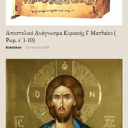
Αποστολικό Ανάγνωσμα Κυριακής Γ Ματθαίου (
Ρωμ. ε´ 1-10).
Askitikon
-
Σα 16-Ιούν-2018