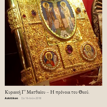
Κυριακή Γ’ Ματθαίου – Η πρόνοια του Θεού.
Askitikon
-
Σα 16-Ιούν-2018