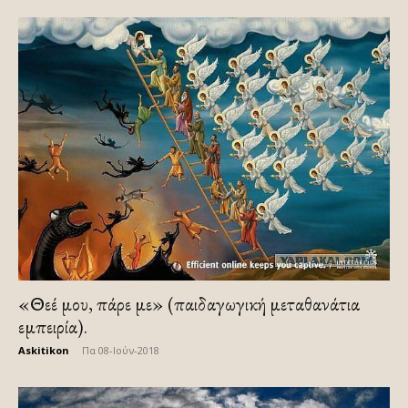
«Θεέ μου, πάρε με» (παιδαγωγική μεταθανάτια
εμπειρία).
Askitikon
-
Πα 08-Ιούν-2018