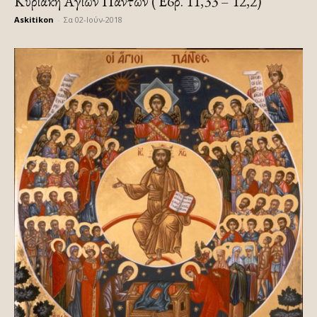
Κυριακή Αγίων Πάντων (Έ6ρ. 11,33 – 12,2)
Askitikon
-
Σα 02-Ιούν-2018