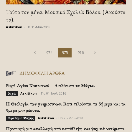
Τούτο τον μήνα. Μουσικό Σχολείο Βόλου. (Ακούστε
το).
Askitikon
-
Πε 31-Μάι-2018
974
975
976
ΔΗΜΟΦΙΛΗ ΑΡΘΡΑ
Ευχή Αγίου Κυπριανού – Διαλύουσα τα Μάγια.
Askitikon
-
Πα 01-Ιούλ-2016
Ευχές
H Θεολογία των μνημοσύνων. Γιατι τελούνται τα 3ήμερα και τα
9μερα μνημόσυνα.
Askitikon
-
Πα 25-Μάι-2018
Ωφέλημα Ψυχής
Προσευχή για απαλλαγή από κατάθλιψη και ψυχικά νοσήματα.