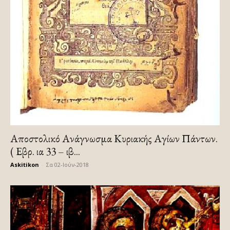
Αποστολικό Ανάγνωσμα Κυριακής Αγίων Πάντων.
( Εβρ. ια 33 – ιβ...
Askitikon
-
Σα 02-Ιούν-2018