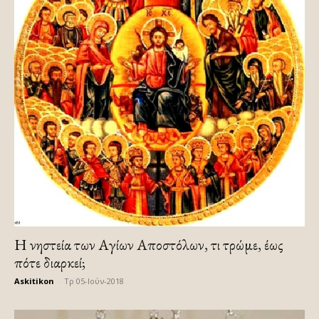
Η νηστεία των Αγίων Αποστόλων, τι τρώμε, έως
πότε διαρκεί;
Askitikon
-
Τρ 05-Ιούν-2018