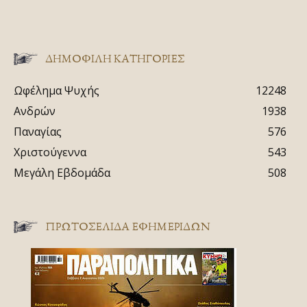
ΔΗΜΟΦΙΛΗ ΚΑΤΗΓΟΡΙΕΣ
Ωφέλημα Ψυχής
12248
Ανδρών
1938
Παναγίας
576
Χριστούγεννα
543
Μεγάλη Εβδομάδα
508
ΠΡΩΤΟΣΈΛΙΔΑ ΕΦΗΜΕΡΊΔΩΝ