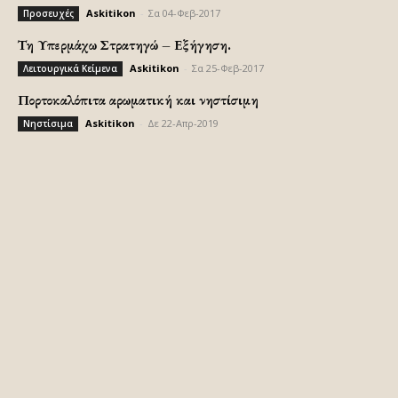
Askitikon
-
Σα 04-Φεβ-2017
Προσευχές
Τη Υπερμάχω Στρατηγώ – Εξήγηση.
Askitikon
-
Σα 25-Φεβ-2017
Λειτουργικά Κείμενα
Πορτοκαλόπιτα αρωματική και νηστίσιμη
Askitikon
-
Δε 22-Απρ-2019
Νηστίσιμα