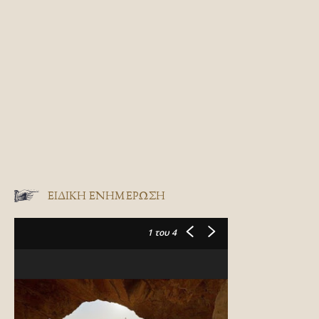
ΕΙΔΙΚΉ ΕΝΗΜΈΡΩΣΗ
1
του 4