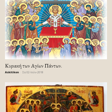
Κυριακή των Αγίων Πάντων.
Askitikon
-
Σα 02-Ιούν-2018