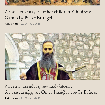
A mother’s prayer for her children. Childrens
Games by Pieter Bruegel...
Askitikon
-
Δε 04-Ιούν-2018
Ζωντανή μετάδοση των Εκδηλώσεων
Αγιοκατάταξης του Οσίου Ιακώβου του Εν Ευβοία.
Askitikon
-
Σα 02-Ιούν-2018