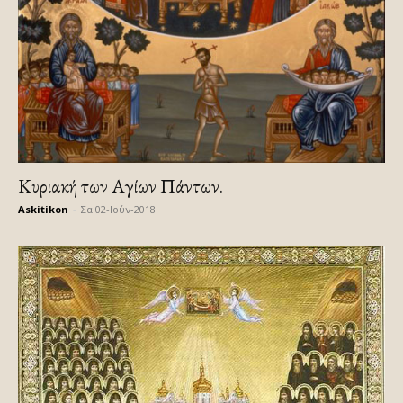
Κυριακή των Αγίων Πάντων.
Askitikon
-
Σα 02-Ιούν-2018