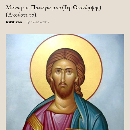
Μάνα μου Παναγία μου (Γερ.Θεονύμφης)
(Ακούστε το).
Askitikon
-
Τρ 12-Δεκ-2017