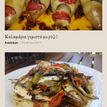
Καλαμάρια γεμιστά με ρύζι !
Askitikon
-
Πα 08-Δεκ-2017