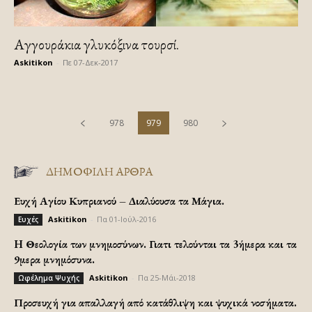
Αγγουράκια γλυκόξινα τουρσί.
Askitikon
-
Πε 07-Δεκ-2017
978
979
980
ΔΗΜΟΦΙΛΗ ΑΡΘΡΑ
Ευχή Αγίου Κυπριανού – Διαλύουσα τα Μάγια.
Askitikon
-
Πα 01-Ιούλ-2016
Ευχές
H Θεολογία των μνημοσύνων. Γιατι τελούνται τα 3ήμερα και τα
9μερα μνημόσυνα.
Askitikon
-
Πα 25-Μάι-2018
Ωφέλημα Ψυχής
Προσευχή για απαλλαγή από κατάθλιψη και ψυχικά νοσήματα.