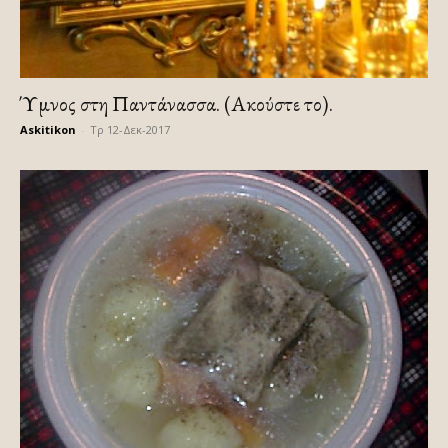
Ύμνος στη Παντάνασσα. (Ακούστε το).
Askitikon
-
Τρ 12-Δεκ-2017