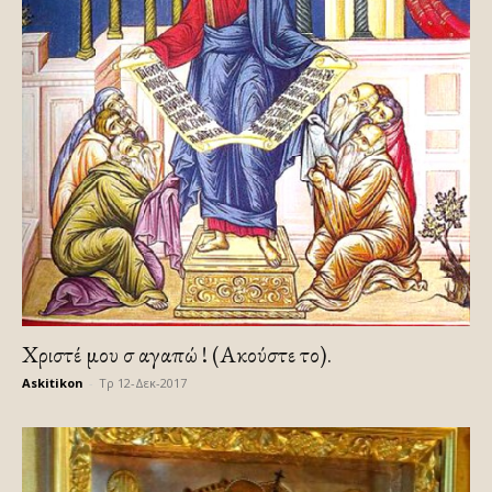
Χριστέ μου σ αγαπώ ! (Ακούστε το).
Askitikon
-
Τρ 12-Δεκ-2017