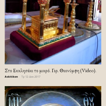
Στο Εκκλησάκι το μικρό. Γερ. Θεονύμφη (Video).
Askitikon
-
Τρ 12-Δεκ-2017