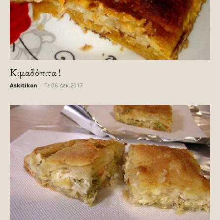
Κιμαδόπιτα !
Askitikon
-
Τε 06-Δεκ-2017