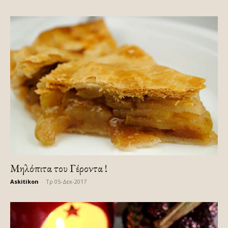
Mηλόπιτα του Γέροντα !
Askitikon
-
Τρ 05-Δεκ-2017