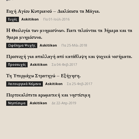
Ευχή Αγίου Κυπριανού – Διαλύουσα τα Μάγια.
Askitikon
-
Πα 01-Ιούλ-2016
Ευχές
H Θεολογία των μνημοσύνων. Γιατι τελούνται τα 3ήμερα και τα
9μερα μνημόσυνα.
Askitikon
-
Πα 25-Μάι-2018
Ωφέλημα Ψυχής
Προσευχή για απαλλαγή από κατάθλιψη και ψυχικά νοσήματα.
Askitikon
-
Σα 04-Φεβ-2017
Προσευχές
Τη Υπερμάχω Στρατηγώ – Εξήγηση.
Askitikon
-
Σα 25-Φεβ-2017
Λειτουργικά Κείμενα
Πορτοκαλόπιτα αρωματική και νηστίσιμη
Askitikon
-
Δε 22-Απρ-2019
Νηστίσιμα