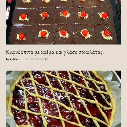
Καρυδόπιτα με κρέμα και γλάσο σοκολάτας.
Askitikon
-
Σα 02-Δεκ-2017