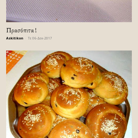
Πρασόπιτα !
Askitikon
-
Τε 06-Δεκ-2017