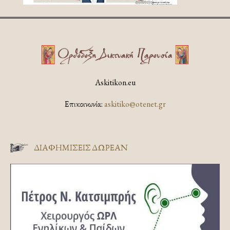
Askitikon.eu
Επικοινωνία:
askitiko@otenet.gr
ΔΙΑΦΗΜΊΣΕΙΣ ΔΩΡΕΆΝ