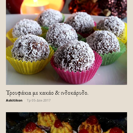
Τρουφάκια με κακάο & ινδοκάρυδο.
Askitikon
-
Τρ 05-Δεκ-2017