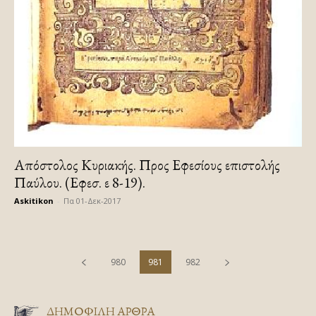
Απόστολος Κυριακής. Προς Εφεσίους επιστολής
Παύλου. (Εφεσ. ε 8-19).
Askitikon
-
Πα 01-Δεκ-2017
980
981
982
ΔΗΜΟΦΙΛΗ ΑΡΘΡΑ