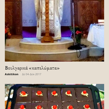
Βουλγαρικά «καπελώματα»
Askitikon
-
Δε 04-Δεκ-2017