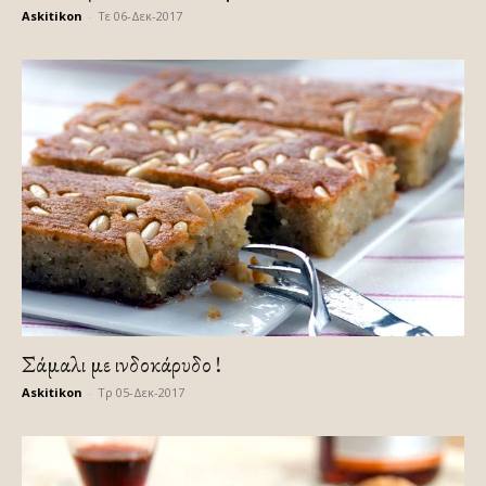
Askitikon
-
Τε 06-Δεκ-2017
Σάμαλι με ινδοκάρυδο !
Askitikon
-
Τρ 05-Δεκ-2017