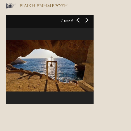
ΕΙΔΙΚΉ ΕΝΗΜΈΡΩΣΗ
1
του 4