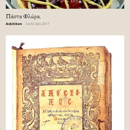
Πάστα Φλώρα.
Askitikon
-
Σα 02-Δεκ-2017