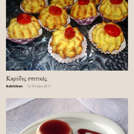
Kαρύδες σπιτικές.
Askitikon
-
Τρ 05-Δεκ-2017