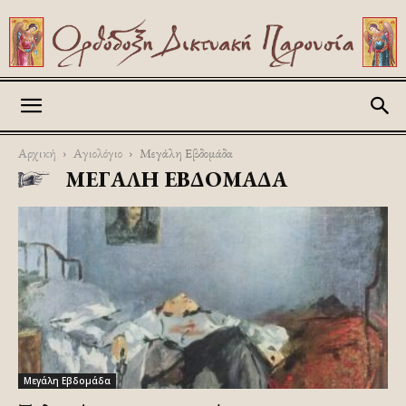
Askitikon
Αρχική
Αγιολόγιο
Μεγάλη Εβδομάδα
ΜΕΓΆΛΗ ΕΒΔΟΜΆΔΑ
Μεγάλη Εβδομάδα