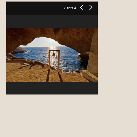
1
του 4