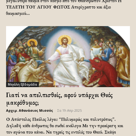
μεγαλύτερο θαύμα στον κόσμο από τον Θεάνθρωπον Χριστόν Η
ΤΕΛΕΤΗ ΤΟΥ ΑΓΙΟΥ ΦΩΤΟΣ Απερίγραπτο και άξιο
θαυμασμού...
Μεγάλη Εβδομάδα
Γιατί να απελπισθείς, αφού υπάρχει Θεός
μακρόθυμος;
Αρχιμ. Αθανάσιος Μισσός
-
Σα 19-Απρ-2025
Ο Απόστολος Παύλος λέγει: “Πολυμερώς και πολυτρόπως”.
Δηλαδή κάθε άνθρωπος θα σωθεί ανάλογα Με την προαίρεση και
τον αγώνα που κάνει. Να τηρείς τις εντολές του Θεού. Σκάψε