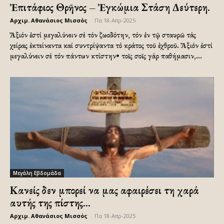
Ἐπιτάφιος Θρῆνος – Ἐγκώμια Στάση Δεύτερη.
Αρχιμ. Αθανάσιος Μισσός
-
Πα 18-Απρ-2025
Ἄξιόν ἐστί μεγαλύνειν σέ τόν ζωοδότην, τόν ἐν τῷ σταυρῶ τάς
χείρας ἐκτείναντα καί συντρίψαντα τό κράτος τοῦ ἐχθροῦ. Ἄξιόν ἐστί
μεγαλύνειν σέ τόν πάντων κτίστην• τοῖς σοῖς γάρ παθήμασιν,...
Μεγάλη Εβδομάδα
Κανείς δεν μπορεί να μας αφαιρέσει τη χαρά
αυτής της πίστης…
Αρχιμ. Αθανάσιος Μισσός
-
Πα 18-Απρ-2025