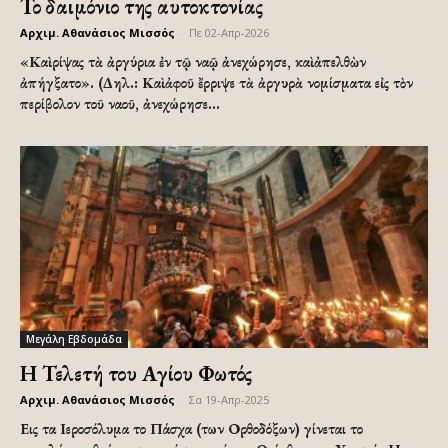
Το δαιμόνιο της αυτοκτονίας
Αρχιμ. Αθανάσιος Μισσός
-
Πε 02-Απρ-2026
«Καὶ ρίψας τὰ ἀργύρια ἐν τῷ ναῷ ἀνεχώρησε, καὶ ἀπελθὼν
ἀπήγξατο». (Δηλ.: Καὶ ἀφοῦ ἔρριψε τὰ ἀργυρὰ νοµίσµατα εἰς τὸν
περίβολον τοῦ ναοῦ, ἀνεχώρησε...
Μεγάλη Εβδομάδα
Η Τελετή του Αγίου Φωτός
Αρχιμ. Αθανάσιος Μισσός
-
Σα 19-Απρ-2025
Εις τα Ιεροσόλυμα το Πάσχα (των Ορθοδόξων) γίνεται το