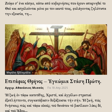
Ζούμε σ’ ένα κόσμο, κάτω από κυβερνήσεις που έχουν απαρνηθεί το
Θεό και ασχολούνται μόνο με τον εαυτό τους, φυλάγοντας ζηλότυπα
την εξουσία, τη...
Μεγάλη Εβδομάδα
Επιτάφιος Θρῆνος – Ἐγκώμια Στάση Πρώτη.
Αρχιμ. Αθανάσιος Μισσός
-
Πα 18-Απρ-2025
Ἡ ζωή ἐν τάφω κατετέθης, Χριστέ, καί ἀγγέλων στρατιαί
ἐξεπλήττοντο, συγκατάβασιν δοξάζουσαι τήν σήν. Ἡ ζωή, πῶς
θνήσκεις; πῶς καί τάφω οἰκεῖς; τοῦ θανάτου τό βασίλειον λύεις δέ,
καί τοῦ Ἅδου...