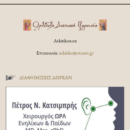
Askitikon.eu
Επικοινωνία:
askitiko@otenet.gr
ΔΙΑΦΗΜΊΣΕΙΣ ΔΩΡΕΆΝ