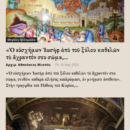
Μεγάλη Εβδομάδα
«Ὁ εὐσχήμων Ἰωσὴφ ἀπὸ τοῦ ξύλου καθελῶν
τὸ ἄχραντόν σου σῶμα,...
Αρχιμ. Αθανάσιος Μισσός
-
Πα 18-Απρ-2025
«Ὁ εὐσχήμων Ἰωσὴφ ἀπὸ τοῦ ξύλου καθελῶν τὸ ἄχραντόν σου
σῶμα, σινδόνι καθαρὰ εἰλήσας καὶ ἀρώμασι, ἐν μνήματι ἀπέθετο».
Στὴν τραγῳδία τοῦ Πάθους τοῦ Κυρίου,...