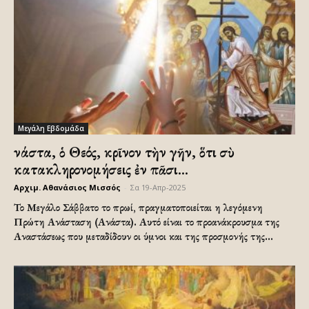
Μεγάλη Εβδομάδα
Ἀνάστα, ὁ Θεός, κρῖνον τὴν γῆν, ὅτι σὺ
κατακληρονομήσεις ἐν πᾶσι...
Αρχιμ. Αθανάσιος Μισσός
-
Σα 19-Απρ-2025
Το Μεγάλο Σάββατο το πρωί, πραγματοποιείται η λεγόμενη
Πρώτη Ανάσταση (Ανάστα). Αυτό είναι το προανάκρουσμα της
Αναστάσεως που μεταδίδουν οι ύμνοι και της προσμονής της...