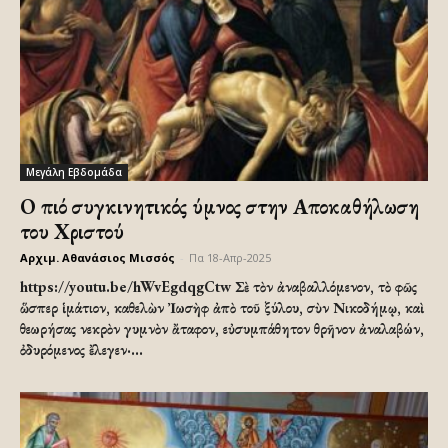
Μεγάλη Εβδομάδα
Ο πιό συγκινητικός ύμνος στην Αποκαθήλωση
του Χριστού
Αρχιμ. Αθανάσιος Μισσός
-
Πα 18-Απρ-2025
https://youtu.be/hWvEgdqgCtw Σὲ τὸν ἀναβαλλόμενον, τὸ φῶς
ὥσπερ ἱμάτιον, καθελὼν Ἰωσὴφ ἀπὸ τοῦ ξύλου, σὺν Νικοδήμῳ, καὶ
θεωρήσας νεκρὸν γυμνὸν ἄταφον, εὐσυμπάθητον θρῆνον ἀναλαβών,
ὀδυρόμενος ἔλεγεν·...