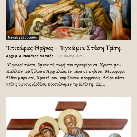
Μεγάλη Εβδομάδα
Ἐπιτάφιος Θρῆνος – Ἐγκώμια Στάση Τρίτη.
Αρχιμ. Αθανάσιος Μισσός
-
Πα 18-Απρ-2025
Αἵ γενεαί πᾶσαι, ὕμνον τή ταφή σου προσφέρουσι, Χριστέ μου.
Καθελῶν τοῦ ξύλου ὁ Ἀριμαθαίας ἐν τάφω σέ κηδεύει. Μυροφόροι
ἦλθον μύρα σοί, Χριστέ μου, κομίζουσαι προφρόνως. Δεῦρο πάσα
κτίσις ὕμνους ἐξοδίους προσοίσωμεν τῷ Κτίστη. Ὡς...