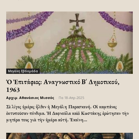
Μεγάλη Εβδομάδα
Ὁ Ἐπιτάφιος: Αναγνωστικό Β΄ Δημοτικού,
1963
Αρχιμ. Αθανάσιος Μισσός
-
Πα 18-Απρ-2025
Σὲ λίγες ἡμέρες ἦλθεν ἡ Μεγάλη Παρασκευή. Οἱ καμπάνες
ἐκτυποῦσαν πένθιμα. Ἡ Δαφνούλα καὶ ὁ Κωστάκης ἐρώτησαν τὴν
μητέρα τους γιὰ τὴν ἡμέρα αὐτή. Ἐκείνη...