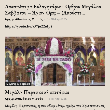
Αναστάσιμα Ευλογητάρια : Όρθρου Μεγάλου
Σαββάτου – Άγιον Όρος – (Ακούστε...
Αρχιμ. Αθανάσιος Μισσός
-
Πα 18-Απρ-2025
https://youtu.be/a37ju22uIpY
Μεγάλη Εβδομάδα
Μεγάλη Παρασκευή επιτάφιοι
Αρχιμ. Αθανάσιος Μισσός
-
Πα 18-Απρ-2025
Μεγάλη Παρασκευή, η πιο «θλιμμένη» ημέρα του Χριστιανισμού,