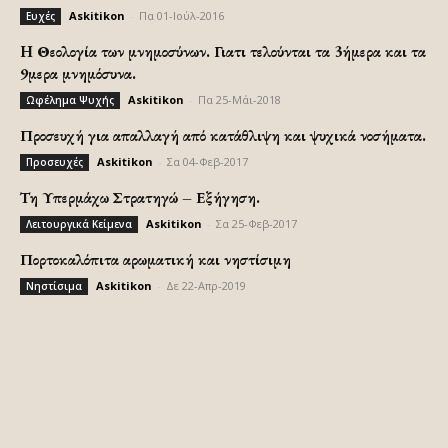
Askitikon
-
Πα 01-Ιούλ-2016
Ευχές
H Θεολογία των μνημοσύνων. Γιατι τελούνται τα 3ήμερα και τα
9μερα μνημόσυνα.
Askitikon
-
Πα 25-Μάι-2018
Ωφέλημα Ψυχής
Προσευχή για απαλλαγή από κατάθλιψη και ψυχικά νοσήματα.
Askitikon
-
Σα 04-Φεβ-2017
Προσευχές
Τη Υπερμάχω Στρατηγώ – Εξήγηση.
Askitikon
-
Σα 25-Φεβ-2017
Λειτουργικά Κείμενα
Πορτοκαλόπιτα αρωματική και νηστίσιμη
Askitikon
-
Δε 22-Απρ-2019
Νηστίσιμα