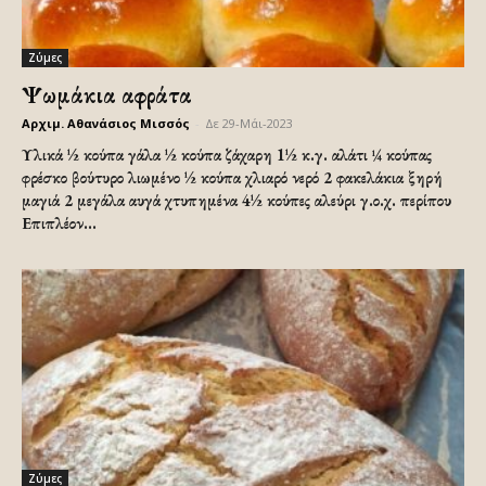
Ζύμες
Ψωμάκια αφράτα
Αρχιμ. Αθανάσιος Μισσός
-
Δε 29-Μάι-2023
Υλικά ½ κούπα γάλα ½ κούπα ζάχαρη 1½ κ.γ. αλάτι ¼ κούπας
φρέσκο βούτυρο λιωμένο ½ κούπα χλιαρό νερό 2 φακελάκια ξηρή
μαγιά 2 μεγάλα αυγά χτυπημένα 4½ κούπες αλεύρι γ.ο.χ. περίπου
Επιπλέον...
Ζύμες