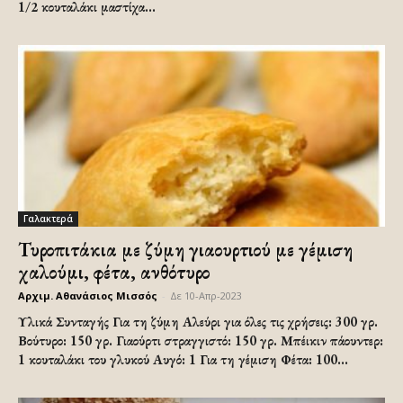
1/2 κουταλάκι μαστίχα...
Γαλακτερά
Τυροπιτάκια με ζύμη γιαουρτιού με γέμιση
χαλούμι, φέτα, ανθότυρο
Αρχιμ. Αθανάσιος Μισσός
-
Δε 10-Απρ-2023
Υλικά Συνταγής Για τη ζύμη Αλεύρι για όλες τις χρήσεις: 300 γρ.
Βούτυρο: 150 γρ. Γιαούρτι στραγγιστό: 150 γρ. Μπέικιν πάουντερ:
1 κουταλάκι του γλυκού Αυγό: 1 Για τη γέμιση Φέτα: 100...