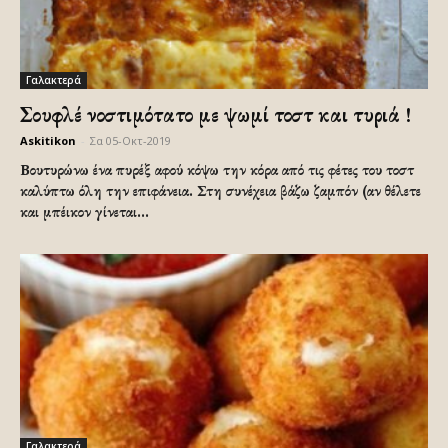
Γαλακτερά
Σουφλέ νοστιμότατο με ψωμί τοστ και τυριά !
Askitikon
-
Σα 05-Οκτ-2019
Βουτυρώνω ένα πυρέξ αφού κόψω την κόρα από τις φέτες του τοστ
καλύπτω όλη την επιφάνεια. Στη συνέχεια βάζω ζαμπόν (αν θέλετε
και μπέικον γίνεται...
Γαλακτερά