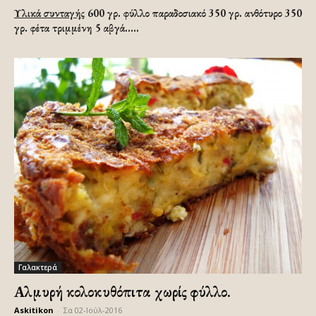
Υλικά συνταγής
600 γρ. φύλλο παραδοσιακό 350 γρ. ανθότυρο 350
γρ. φέτα τριμμένη 5 αβγά.....
Γαλακτερά
Αλμυρή κολοκυθόπιτα χωρίς φύλλο.
Askitikon
-
Σα 02-Ιούλ-2016