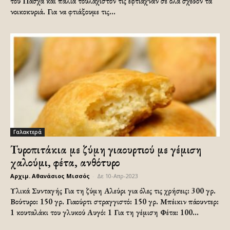
του Πάσχα και παλιά τουλάχιστον τις έφτιαχναν σε όλα σχεδόν τα
νοικοκυριά. Για να φτιάξουμε τις...
Γαλακτερά
Τυροπιτάκια με ζύμη γιαουρτιού με γέμιση
χαλούμι, φέτα, ανθότυρο
Αρχιμ. Αθανάσιος Μισσός
-
Δε 10-Απρ-2023
Υλικά Συνταγής Για τη ζύμη Αλεύρι για όλες τις χρήσεις: 300 γρ.
Βούτυρο: 150 γρ. Γιαούρτι στραγγιστό: 150 γρ. Μπέικιν πάουντερ:
1 κουταλάκι του γλυκού Αυγό: 1 Για τη γέμιση Φέτα: 100...