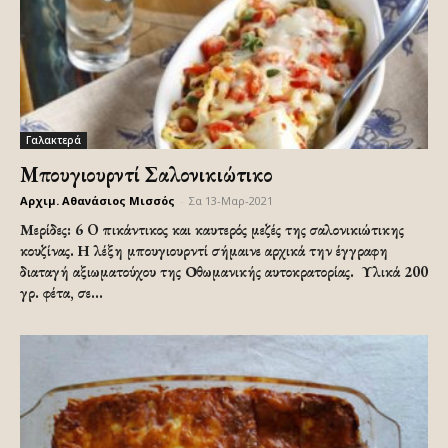
Γαλακτερά
Μπουγιουρντί Σαλονικιώτικο
Αρχιμ. Αθανάσιος Μισσός
-
Σα 13-Μαρ-2021
Μερίδες: 6 O πικάντικος και καυτερός μεζές της σαλονικιώτικης
κουζίνας. Η λέξη μπουγιουρντί σήμαινε αρχικά την έγγραφη
διαταγή αξιωματούχου της Οθωμανικής αυτοκρατορίας. Υλικά 200
γρ. φέτα, σε...