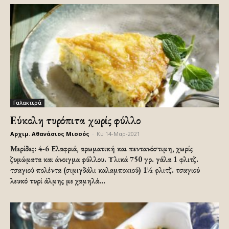
Γαλακτερά
Εύκολη τυρόπιτα χωρίς φύλλο
Αρχιμ. Αθανάσιος Μισσός
-
Κυ 14-Μαρ-2021
Μερίδες: 4-6 Ελαφριά, αρωματική και πεντανόστιμη, χωρίς
ζυμώματα και άνοιγμα φύλλου. Υλικά 750 γρ. γάλα 1 φλιτζ.
τσαγιού πολέντα (σιμιγδάλι καλαμποκιού) 1½ φλιτζ. τσαγιού
λευκό τυρί άλμης με χαμηλά...