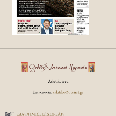
Askitikon.eu
Επικοινωνία:
askitiko@otenet.gr
ΔΙΑΦΗΜΊΣΕΙΣ ΔΩΡΕΆΝ