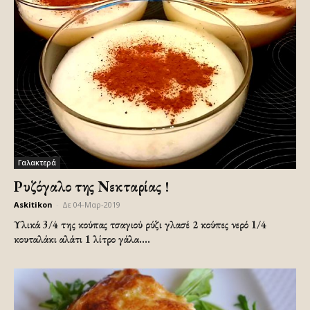
Γαλακτερά
Ρυζόγαλο της Νεκταρίας !
Askitikon
-
Δε 04-Μαρ-2019
Υλικά
3/4 της κούπας τσαγιού ρύζι γλασέ
2 κούπες νερό
1/4
κουταλάκι αλάτι
1 λίτρο γάλα....