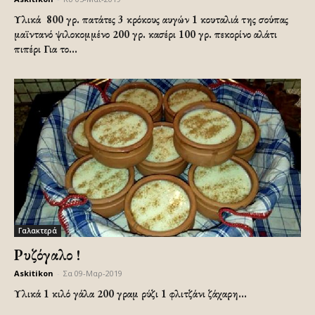
Υλικά 800 γρ. πατάτες 3 κρόκους αυγών 1 κουταλιά της σούπας
μαϊντανό ψιλοκομμένο 200 γρ. κασέρι 100 γρ. πεκορίνο αλάτι
πιπέρι Για το...
Γαλακτερά
Ρυζόγαλο !
Askitikon
-
Σα 09-Μαρ-2019
Υλικά
1 κιλό γάλα 200 γραμ ρύζι 1 φλιτζάνι ζάχαρη...