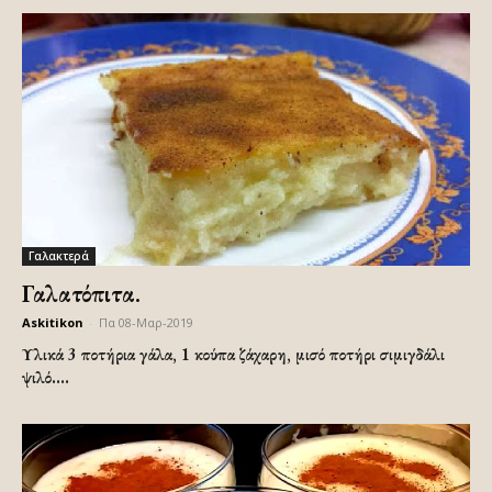
Γαλακτερά
Γαλατόπιτα.
Askitikon
-
Πα 08-Μαρ-2019
Υλικά
3 ποτήρια γάλα, 1 κούπα ζάχαρη, μισό ποτήρι σιμιγδάλι
ψιλό....