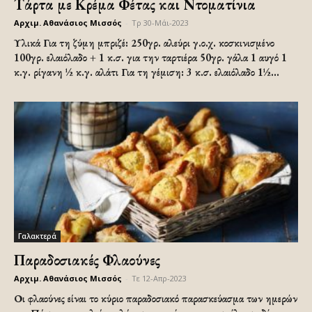
Τάρτα με Κρέμα Φέτας και Ντοματίνια
Αρχιμ. Αθανάσιος Μισσός
-
Τρ 30-Μάι-2023
Υλικά Για τη ζύμη μπριζέ: 250γρ. αλεύρι γ.ο.χ. κοσκινισμένο
100γρ. ελαιόλαδο + 1 κ.σ. για την ταρτιέρα 50γρ. γάλα 1 αυγό 1
κ.γ. ρίγανη ½ κ.γ. αλάτι Για τη γέμιση: 3 κ.σ. ελαιόλαδο 1½...
Γαλακτερά
Παραδοσιακές Φλαούνες
Αρχιμ. Αθανάσιος Μισσός
-
Τε 12-Απρ-2023
Οι φλαούνες είναι το κύριο παραδοσιακό παρασκεύασμα των ημερών