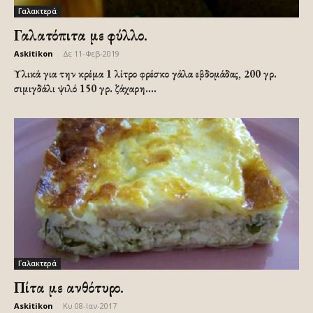
Γαλακτερά
Γαλατόπιτα με φύλλο.
Askitikon
-
Δε 11-Φεβ-2019
Υλικά για την κρέμα
1 λίτρο φρέσκο γάλα εβδομάδας, 200 γρ.
σιμιγδάλι ψιλό 150 γρ. ζάχαρη....
Γαλακτερά
Πίτα με ανθότυρο.
Askitikon
-
Κυ 08-Ιαν-2017