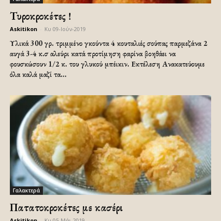
Τυροκροκέτες !
Askitikon
-
Κυ 09-Ιούν-2019
Υλικά 300 γρ. τριμμένο γκούντα 4 κουταλιές σούπας παρμεζάνα 2
αυγά 3-4 κ.σ αλεύρι κατά προτίμηση φαρίνα βοηθάει να
φουσκώσουν 1/2 κ. του γλυκού μπέικιν. Εκτέλεση Ανακατεύουμε
όλα καλά μαζί τα...
Γαλακτερά
Πατατοκροκέτες με κασέρι
Askitikon
-
Κυ 05-Μάι-2019