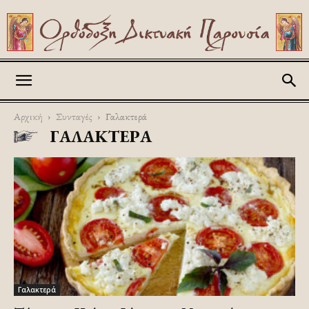
Askitikon
Αρχική
Συνταγές
Γαλακτερά
ΓΑΛΑΚΤΕΡΆ
Γαλακτερά