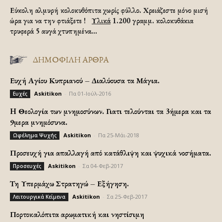
Εύκολη αλμυρή κολοκυθόπιτα χωρίς φύλλο. Χρειάζεστε μόνο μισή
ώρα για να την φτιάξετε !
Υλικά
1.200 γραμμ. κολοκυθάκια
τρυφερά 5 αυγά χτυπημένα...
ΔΗΜΟΦΙΛΗ ΑΡΘΡΑ
Ευχή Αγίου Κυπριανού – Διαλύουσα τα Μάγια.
Askitikon
-
Πα 01-Ιούλ-2016
Ευχές
H Θεολογία των μνημοσύνων. Γιατι τελούνται τα 3ήμερα και τα
9μερα μνημόσυνα.
Askitikon
-
Πα 25-Μάι-2018
Ωφέλημα Ψυχής
Προσευχή για απαλλαγή από κατάθλιψη και ψυχικά νοσήματα.
Askitikon
-
Σα 04-Φεβ-2017
Προσευχές
Τη Υπερμάχω Στρατηγώ – Εξήγηση.
Askitikon
-
Σα 25-Φεβ-2017
Λειτουργικά Κείμενα
Πορτοκαλόπιτα αρωματική και νηστίσιμη