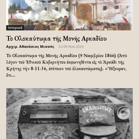
Ιστορικά
Το Ολοκαύτωμα τῆς Μονῆς Αρκαδίου
Αρχιμ. Αθανάσιος Μισσός
-
Σα 09-Νοέ-2024
Το Ολοκαύτωμα τῆς Μονῆς Αρκαδίου (9 Νοεμβρίου 1866) (Ἀπὸ
λόγον τοῦ Ἐθνικοῦ Κυβερνήτου ἐκφωνηθέντα εἰς τὸ Ἀρκάδι τῆς
Κρήτης τὴν 8-11-36, ἐπέτειον τοῦ ὁλοκαυτώματος). «Ἤξευραν,
ὅτι...