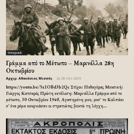
Ιστορικά
Γράμμα από το Μέτωπο – Μαρινέλλα 28η
Οκτωβρίου
Αρχιμ. Αθανάσιος Μισσός
-
Δε 28-Οκτ-2024
https://youtu.be/5x1OBd3b2Qc Στίχοι: Πυθαγόρας Μουσική:
Γιώργος Κατσαρός Πρώτη εκτέλεση: Μαρινέλλα Γράμμα από το
μέτωπο, 30 Οκτωβρίου 1940, Αγαπημένη μου, μεσ' το Καλπάκι
σ' ένα ρέμα κουρνιάσαν οι στρατιώτες βουτώ τη λόγχη...