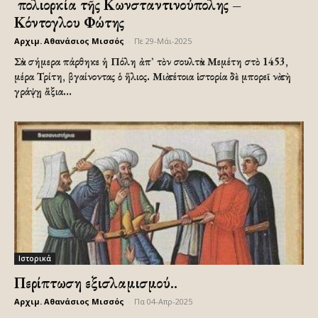
Ἡ πολιορκία τῆς Κωνσταντινούπολης –
Κόντογλου Φώτης
Αρχιμ. Αθανάσιος Μισσός
-
Πε 29-Μάι-2025
Σὰν σήμερα πάρθηκε ἡ Πόλη ἀπ᾿ τὸν σουλτὰν Μεμέτη στὸ 1453,
μέρα Τρίτη, βγαίνοντας ὁ ἥλιος. Μιὰ τέτοια ἱστορία δὲ μπορεῖ νὰ τὴ
γράψῃ ἄξια...
Ιστορικά
Περίπτωση εξισλαμισμού..
Αρχιμ. Αθανάσιος Μισσός
-
Πα 04-Απρ-2025