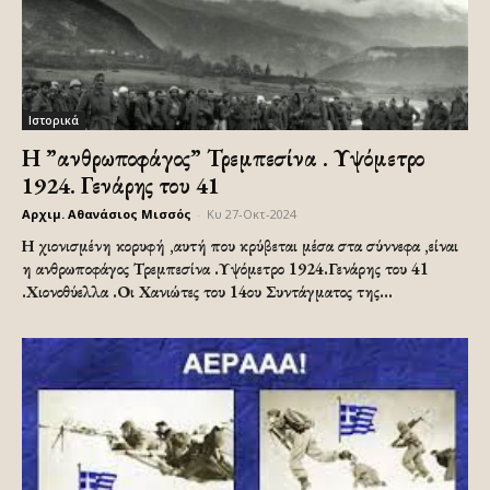
Ιστορικά
Η ”ανθρωποφάγος” Τρεμπεσίνα . Υψόμετρο
1924. Γενάρης του 41
Αρχιμ. Αθανάσιος Μισσός
-
Κυ 27-Οκτ-2024
Η χιονισμένη κορυφή ,αυτή που κρύβεται μέσα στα σύννεφα ,είναι
η ανθρωποφάγος Τρεμπεσίνα .Υψόμετρο 1924.Γενάρης του 41
.Χιονοθύελλα .Οι Χανιώτες του 14ου Συντάγματος της...