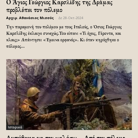
Ο Άγιος Γεώργιος Καρσλίδης της Δράμας
προβλέπει τον πόλεμο
Αρχιμ. Αθανάσιος Μισσός
-
Δε 28-Οκτ-2024
Την παραμονή του πολέμου με τους Ιταλούς, ο Όσιος Γεώργιος
Καρσλίδης έκλαιγε συνεχώς.Του είπαν: «Τι έχεις, Γέροντα, και
κλαις;» Απάντησε: «Έμεινα ορφανός». Κι όταν κηρύχθηκε ο
πόλεμος...
Ιστορικά
Λυπήθηκα να τον χαλάσω – Από τον πόλεμο