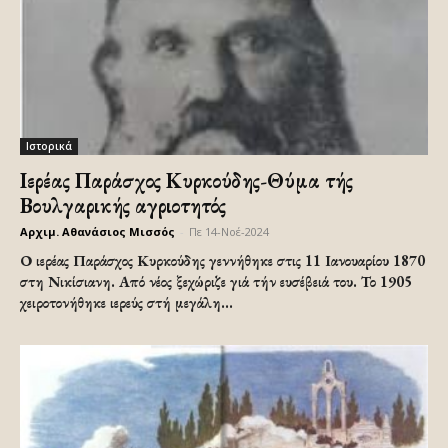
Ιστορικά
Ιερέας Παράσχος Κυρκούδης-Θύμα τής
Βουλγαρικής αγριοτητός
Αρχιμ. Αθανάσιος Μισσός
-
Πε 14-Νοέ-2024
Ο ιερέας Παράσχος Κυρκούδης γεννήθηκε στις 11 Ιανουαρίου 1870
στη Νικίσιανη. Από νέος ξεχώριζε γιά τήν ευσέβειά του. Το 1905
χειροτονήθηκε ιερεύς στή μεγάλη...