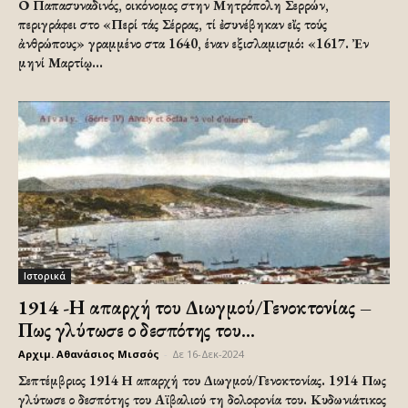
Ο Παπασυναδινός, οικόνομος στην Μητρόπολη Σερρών,
περιγράφει στο «Περί τάς Σέρρας, τί ἐσυνέβηκαν εἴς τούς
ἀνθρώπους» γραμμένο στα 1640, έναν εξισλαμισμό: «1617. Ἐν
μηνί Μαρτίῳ...
Ιστορικά
1914 -Η απαρχή του Διωγμού/Γενοκτονίας –
Πως γλύτωσε ο δεσπότης του...
Αρχιμ. Αθανάσιος Μισσός
-
Δε 16-Δεκ-2024
Σεπτέμβριος 1914 Η απαρχή του Διωγμού/Γενοκτονίας. 1914 Πως
γλύτωσε ο δεσπότης του Αϊβαλιού τη δολοφονία του. Κυδωνιάτικος