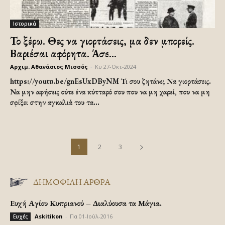
Ιστορικά
Το ξέρω. Θες να γιορτάσεις, μα δεν μπορείς.
Βαριέσαι αφόρητα. Άσε...
Αρχιμ. Αθανάσιος Μισσός
-
Κυ 27-Οκτ-2024
https://youtu.be/gnEsUxDByNM Τι σου ζητάνε; Να γιορτάσεις.
Να μην αφήσεις ούτε ένα κύτταρό σου που να μη χαρεί, που να μη
σφίξει στην αγκαλιά του τα...
1
2
3
ΔΗΜΟΦΙΛΗ ΑΡΘΡΑ
Ευχή Αγίου Κυπριανού – Διαλύουσα τα Μάγια.
Askitikon
-
Πα 01-Ιούλ-2016
Ευχές