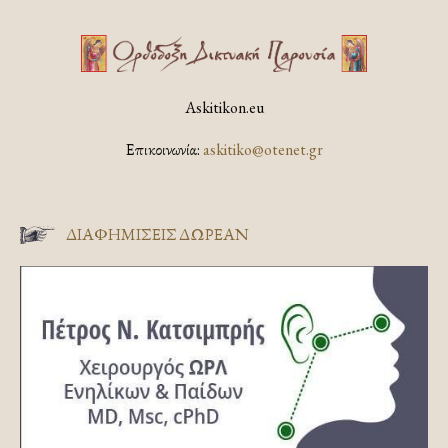
Askitikon.eu
Επικοινωνία:
askitiko@otenet.gr
ΔΙΑΦΗΜΊΣΕΙΣ ΔΩΡΕΆΝ