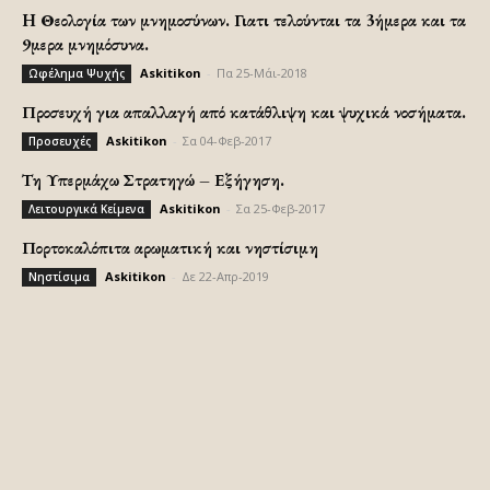
H Θεολογία των μνημοσύνων. Γιατι τελούνται τα 3ήμερα και τα
9μερα μνημόσυνα.
Askitikon
-
Πα 25-Μάι-2018
Ωφέλημα Ψυχής
Προσευχή για απαλλαγή από κατάθλιψη και ψυχικά νοσήματα.
Askitikon
-
Σα 04-Φεβ-2017
Προσευχές
Τη Υπερμάχω Στρατηγώ – Εξήγηση.
Askitikon
-
Σα 25-Φεβ-2017
Λειτουργικά Κείμενα
Πορτοκαλόπιτα αρωματική και νηστίσιμη
Askitikon
-
Δε 22-Απρ-2019
Νηστίσιμα