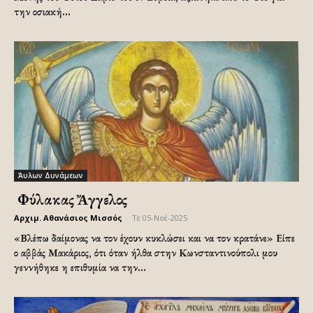
την οσιακή...
Άυλων Δυνάμεων
Ὁ Φύλακας Ἄγγελος
Αρχιμ. Αθανάσιος Μισσός
-
Τε 05-Νοέ-2025
«Βλέπω δαίμονας να τον έχουν κυκλώσει και να τον κρατάνε» Είπε
ο αββάς Μακάριος, ότι όταν ήλθα στην Κωνσταντινούπολι μου
γεννήθηκε η επιθυμία να την...