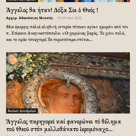
Άγγελος θα ήταν! Δόξα Σοι ὁ Θεός !
Αρχιμ. Αθανάσιος Μισσός
-
Πε 06-Νοέ-2025
Μια όμορφη παλιά αληθινή ιστορία τέτοιων αγίων ημερών από τον
π. Στέφανο Αναγνωστόπουλο: «Ο χειμώνας βαρύς. Το χιόνι πολύ,
και το κρύο τσουχτερό.Τα περισσότερα σπίτια...
Άυλων Δυνάμεων
Ἄγγελος παρηγορεῖ καί φανερώνει τό θέλημα
τοῦ Θεοῦ στόν μελλοθάνατο ἱερομόναχο...