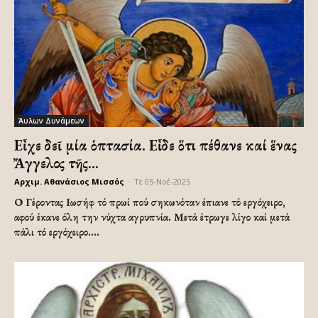
Άυλων Δυνάμεων
Εἶχε δεῖ μία ὁπτασία. Εἶδε ὅτι πέθανε καί ἕνας
Ἄγγελος τῆς...
Αρχιμ. Αθανάσιος Μισσός
-
Τε 05-Νοέ-2025
Ο Γέροντας Ιωσήφ τό πρωί πού σηκωνόταν έπιανε τό εργόχειρο,
αφού έκανε όλη την νύχτα αγρυπνία. Μετά έτρωγε λίγο καί μετά
πάλι τό εργόχειρο....