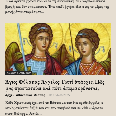
Είναι αρκετά χρόνια που κατά τη συγκομιδή των καρπών έπιανε
βροχή και δεν σταματούσε. Ένα παιδί βγήκε έξω προς το μέρος της
μονής όταν σταμάτησε...
Άυλων Δυνάμεων
Ἅγιος Φύλακας Ἄγγελος: Γιατί ὑπάρχει; Πῶς
μᾶς προστατεύει καί πότε ἀπομακρύνεται;
Αρχιμ. Αθανάσιος Μισσός
-
Πε 06-Νοέ-2025
Κάθε Χριστιανός έχει από το Βάπτισμα του ένα αγαθό άγγελο, ο
οποίος στέκεται δεξιά του και τον συμβουλεύει σε κάθε ευάρεστο
στον Θεό έργο. Αυτός...