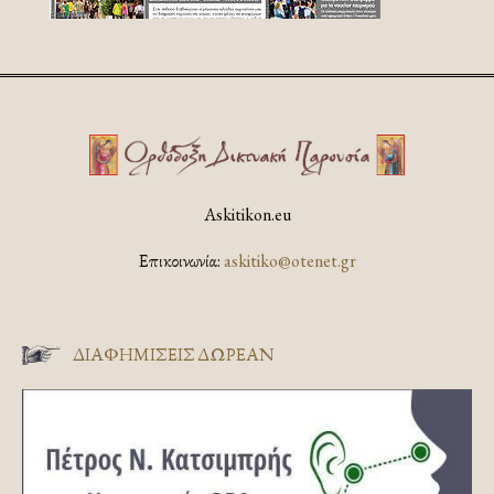
Askitikon.eu
Επικοινωνία:
askitiko@otenet.gr
ΔΙΑΦΗΜΊΣΕΙΣ ΔΩΡΕΆΝ