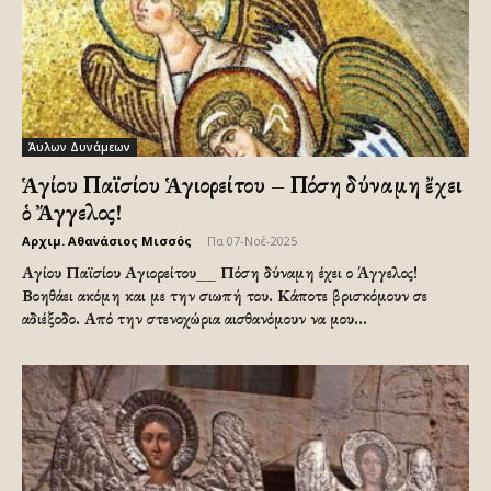
Άυλων Δυνάμεων
Ἁγίου Παϊσίου Ἁγιορείτου – Πόση δύναμη ἔχει
ὁ Ἄγγελος!
Αρχιμ. Αθανάσιος Μισσός
-
Πα 07-Νοέ-2025
Αγίου Παϊσίου Αγιορείτου__ Πόση δύναμη έχει ο Άγγελος!
Βοηθάει ακόμη και με την σιωπή του. Κάποτε βρισκόμουν σε
αδιέξοδο. Από την στενοχώρια αισθανόμουν να μου...