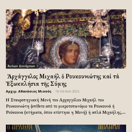
Άυλων Δυνάμεων
Ὁ Ἀρχάγγελος Μιχαήλ ὁ Ρουκουνιώτης καί τά
Ἐξωκκλήσια τῆς Σύμης
Αρχιμ. Αθανάσιος Μισσός
-
Πε 06-Νοέ-2025
Η Σταυροπηγιακή Μονή του Αρχαγγέλου Μιχαήλ του
Ρουκουνιώτη (επίθετο από το μικροτοπωνύμιο τα Ρουκουνά ή
Ρούκουνα (κτήματα, όπου κτίστηκε η Μονή) ή απλά Μιχαήλης,...