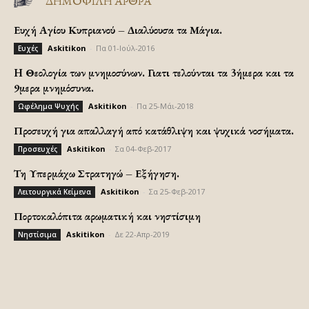
ΔΗΜΟΦΙΛΗ ΑΡΘΡΑ
Ευχή Αγίου Κυπριανού – Διαλύουσα τα Μάγια.
Askitikon
-
Πα 01-Ιούλ-2016
Ευχές
H Θεολογία των μνημοσύνων. Γιατι τελούνται τα 3ήμερα και τα
9μερα μνημόσυνα.
Askitikon
-
Πα 25-Μάι-2018
Ωφέλημα Ψυχής
Προσευχή για απαλλαγή από κατάθλιψη και ψυχικά νοσήματα.
Askitikon
-
Σα 04-Φεβ-2017
Προσευχές
Τη Υπερμάχω Στρατηγώ – Εξήγηση.
Askitikon
-
Σα 25-Φεβ-2017
Λειτουργικά Κείμενα
Πορτοκαλόπιτα αρωματική και νηστίσιμη
Askitikon
-
Δε 22-Απρ-2019
Νηστίσιμα