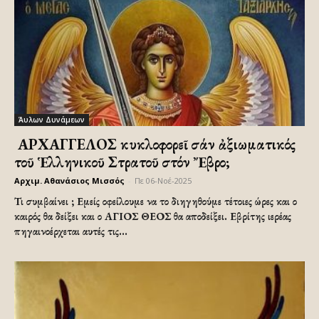
Άυλων Δυνάμεων
Ὁ ΑΡΧΑΓΓΕΛΟΣ κυκλοφορεῖ σάν ἀξιωματικός
τοῦ Ἑλληνικοῦ Στρατοῦ στόν Ἔβρο;
Αρχιμ. Αθανάσιος Μισσός
-
Πε 06-Νοέ-2025
Τι συμβαίνει ; Εμείς οφείλουμε να το διηγηθούμε τέτοιες ώρες και ο
καιρός θα δείξει και ο ΑΓΙΟΣ ΘΕΟΣ θα αποδείξει. Εβρίτης ιερέας
πηγαινοέρχεται αυτές τις...