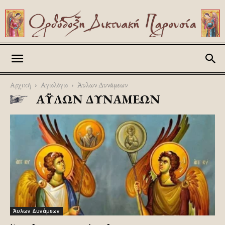
Askitikon
Αρχική
Αγιολόγιο
Άυλων Δυνάμεων
ΆΥΛΩΝ ΔΥΝΆΜΕΩΝ
Άυλων Δυνάμεων