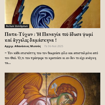
Άυλων Δυνάμεων
Παπα-Τύχων : Ἡ Παναγία τοῦ ἔδωσε ψωμί
καί ἄγγελος δαμάσκηνα !
Αρχιμ. Αθανάσιος Μισσός
-
Πε 06-Νοέ-2025
~ Τον κάθε επισκέπτη του τον θεωρούσε φίλο και απεσταλμένο από
τον Θεό. Ό,τι του πρόσφερε το κρατούσε κι αν δεν το είχε ανάγκη
τα...