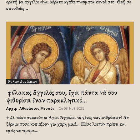
ορατή (οι άγγελοι είναι αόρατα αγαθά πνεύματα κοντά στο, Θεό) σε
σπουδαίες...
Άυλων Δυνάμεων
Ὁ φύλακας ἄγγελός σου, ἔχει πάντα νά σοῦ
ψιθυρίσει ἕναν παρακλητικό...
Αρχιμ. Αθανάσιος Μισσός
-
Σα 08-Νοέ-2025
+ Ω, πόσο αγαπούν οι Άγιοι Άγγελοι το γένος των ανθρώπων! Αν
ξέραμε πόσο κοπιάζουν για χάρη μας!… Πόσο λοιπόν πρέπει και
εμείς να τιμάμε...