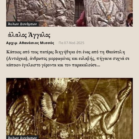
Άυλων Δυνάμεων
Ὁ άλαλος Άγγελος
Αρχιμ. Αθανάσιος Μισσός
-
Πα 07-Νοέ-2025
Κάποιος από τους πατέρες διηγήθηκε ότι ένας από τη Θεούπολη
(Αντιόχεια), άνθρωπος μορφωμένος και ευλαβής, πήγαινε συχνά σε
κάποιον έγκλειστο γέροντα και τον παρακαλούσε...
Άυλων Δυνάμεων