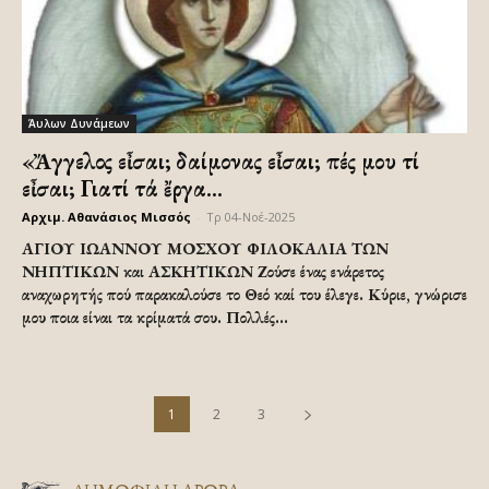
Άυλων Δυνάμεων
«Ἄγγελος εἶσαι; δαίμονας εἶσαι; πές μου τί
εἶσαι; Γιατί τά ἔργα...
Αρχιμ. Αθανάσιος Μισσός
-
Τρ 04-Νοέ-2025
ΑΓΙΟΥ ΙΩΑΝΝΟΥ ΜΟΣΧΟΥ ΦΙΛΟΚΑΛΙΑ ΤΩΝ
ΝΗΠΤΙΚΩΝ και ΑΣΚΗΤΙΚΩΝ Ζούσε ένας ενάρετος
αναχωρητής πού παρακαλούσε το Θεό καί του έλεγε. Κύριε, γνώρισε
μου ποια είναι τα κρίματά σου. Πολλές...
1
2
3