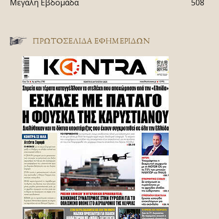
Μεγάλη Εβδομάδα
508
ΠΡΩΤΟΣΈΛΙΔΑ ΕΦΗΜΕΡΊΔΩΝ