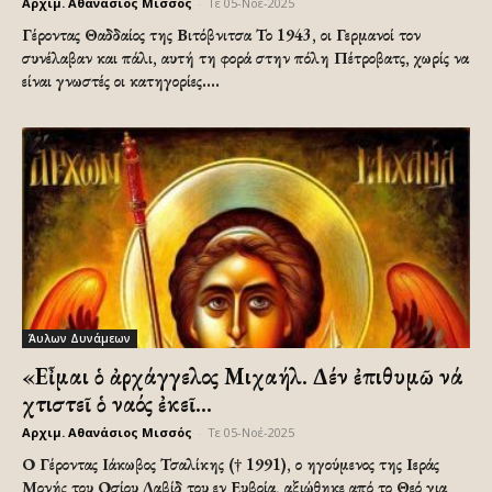
Αρχιμ. Αθανάσιος Μισσός
-
Τε 05-Νοέ-2025
Γέροντας Θαδδαίος της Βιτόβνιτσα Το 1943, οι Γερμανοί τον
συνέλαβαν και πάλι, αυτή τη φορά στην πόλη Πέτροβατς, χωρίς να
είναι γνωστές οι κατηγορίες....
Άυλων Δυνάμεων
«Εἶμαι ὁ ἀρχάγγελος Μιχαήλ. Δέν ἐπιθυμῶ νά
χτιστεῖ ὁ ναός ἐκεῖ...
Αρχιμ. Αθανάσιος Μισσός
-
Τε 05-Νοέ-2025
Ο Γέροντας Ιάκωβος Τσαλίκης († 1991), ο ηγούμενος της Ιεράς
Μονής του Οσίου Δαβίδ του εν Ευβοία, αξιώθηκε από το Θεό για