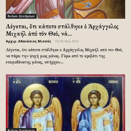
Άυλων Δυνάμεων
Λέγεται, ὅτι κάποτε στάλθηκε ὁ Ἀρχάγγελος
Μιχαήλ ἀπό τόν Θεό, νά…
Αρχιμ. Αθανάσιος Μισσός
-
Πε 06-Νοέ-2025
Λέγεται, ότι κάποτε στάλθηκε ο Αρχάγγελος Μιχαήλ από τον Θεό,
να πάρει την ψυχή μιας μάνας. Γύρω από το κρεβάτι της
ετοιμοθάνατης μάνας, υπήρχαν...
Άυλων Δυνάμεων