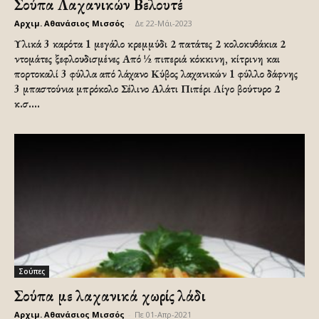
Σούπα Λαχανικών Βελουτέ
Αρχιμ. Αθανάσιος Μισσός
-
Δε 22-Μάι-2023
Υλικά 3 καρότα 1 μεγάλο κρεμμύδι 2 πατάτες 2 κολοκυθάκια 2
ντομάτες ξεφλουδισμένες Από ½ πιπεριά κόκκινη, κίτρινη και
πορτοκαλί 3 φύλλα από λάχανο Κύβος λαχανικών 1 φύλλο δάφνης
3 μπαστούνια μπρόκολο Σέλινο Αλάτι Πιπέρι Λίγο βούτυρο 2
κ.σ....
Σούπες
Σούπα με λαχανικά χωρίς λάδι
Αρχιμ. Αθανάσιος Μισσός
-
Πε 01-Απρ-2021