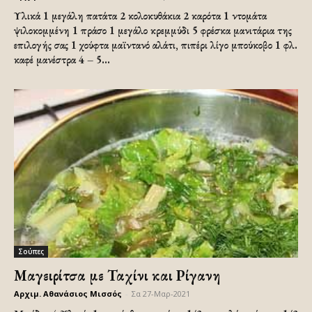
Υλικά 1 μεγάλη πατάτα 2 κολοκυθάκια 2 καρότα 1 ντομάτα
ψιλοκομμένη 1 πράσο 1 μεγάλο κρεμμύδι 5 φρέσκα μανιτάρια της
επιλογής σας 1 χούφτα μαϊντανό αλάτι, πιπέρι λίγο μπούκοβο 1 φλ.
καφέ μανέστρα 4 – 5...
Σούπες
Μαγειρίτσα με Ταχίνι και Ρίγανη
Αρχιμ. Αθανάσιος Μισσός
-
Σα 27-Μαρ-2021