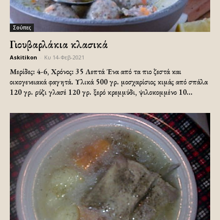
Σούπες
Γιουβαρλάκια κλασικά
Askitikon
-
Κυ 14-Φεβ-2021
Μερίδες: 4-6, Χρόνος: 35 Λεπτά Ένα από τα πιο ζεστά και
οικογενειακά φαγητά. Υλικά 500 γρ. μοσχαρίσιος κιμάς από σπάλα
120 γρ. ρύζι γλασέ 120 γρ. ξερό κρεμμύδι, ψιλοκομμένο 10...