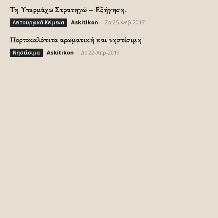
Τη Υπερμάχω Στρατηγώ – Εξήγηση.
Askitikon
-
Σα 25-Φεβ-2017
Λειτουργικά Κείμενα
Πορτοκαλόπιτα αρωματική και νηστίσιμη
Askitikon
-
Δε 22-Απρ-2019
Νηστίσιμα