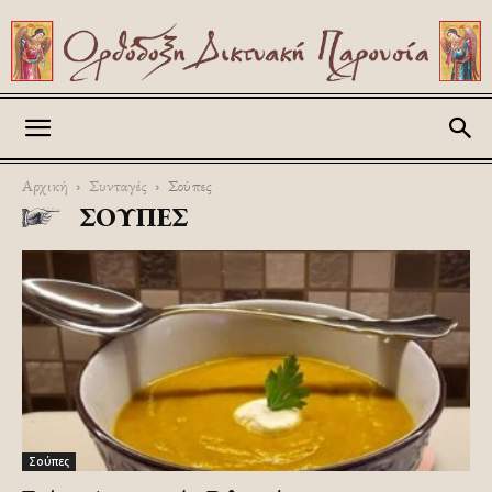
Askitikon
Αρχική
Συνταγές
Σούπες
ΣΟΎΠΕΣ
Σούπες