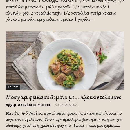
Μερίδες: 4 Υλικά: 1 κονσέρβα μανιτάρια 1/2 κουταλάκι ρίγανη 1/2
κουταλάκι μαϊντανό 6 φύλλα μαρούλι 1/2 ματσάκι άνηθο 1
φλυτζάνι ρύζι 2 κουταλιές ταχίνι 1/2 κουταλάκι πιπέρι κόκκινο
γλυκό 1 ματσάκι κρεμμυδάκια φρέσκα 1 μεγάλο...
Σούπες
Μοσχάρι φρικασέ δεμένο με… αβοκαντολέμονο
Αρχιμ. Αθανάσιος Μισσός
-
Κυ 28-Φεβ-2021
Μερίδες: 4-5 Να ένας πρωτότυπος τρόπος να αντικαταστήσουμε το
αυγό στο αυγολέμονο, δίνοντας παράλληλα βουτυράτη υφή και μια
ιδιαίτερη γευστική χροιά στο φαγητό. Υλικά 1 κιλό μοσχαρίσια...