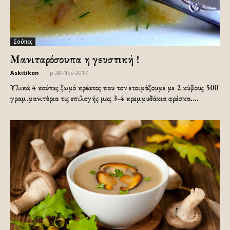
Σούπες
Μανιταρόσουπα η γευστική !
Askitikon
-
Τρ 28-Νοέ-2017
Υλικά
4 κούπες ζωμό κρέατος που τον ετοιμάζουμε με 2 κύβους 500
γραμ.μανιτάρια τις επιλογής μας 3-4 κρεμμυδάκια φρέσκα....