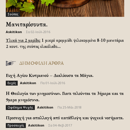
Σούπες
Μανιταρόσουπα.
Askitikon
-
Σα 02-Ιούλ-2016
Υλικά για 2 μερίδες
1 μικρό κρεμμύδι ψιλοκομμένο 8-10 μανιτάρια
2 κουτ. της σούπας ελαιόλαδο...
ΔΗΜΟΦΙΛΗ ΑΡΘΡΑ
Ευχή Αγίου Κυπριανού – Διαλύουσα τα Μάγια.
Askitikon
-
Πα 01-Ιούλ-2016
Ευχές
H Θεολογία των μνημοσύνων. Γιατι τελούνται τα 3ήμερα και τα
9μερα μνημόσυνα.
Askitikon
-
Πα 25-Μάι-2018
Ωφέλημα Ψυχής
Προσευχή για απαλλαγή από κατάθλιψη και ψυχικά νοσήματα.
Askitikon
-
Σα 04-Φεβ-2017
Προσευχές