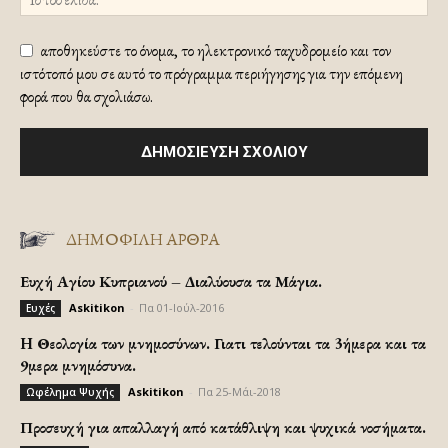
αποθηκεύστε το όνομα, το ηλεκτρονικό ταχυδρομείο και τον
ιστότοπό μου σε αυτό το πρόγραμμα περιήγησης για την επόμενη
φορά που θα σχολιάσω.
ΔΗΜΟΦΙΛΗ ΑΡΘΡΑ
Ευχή Αγίου Κυπριανού – Διαλύουσα τα Μάγια.
Askitikon
-
Πα 01-Ιούλ-2016
Ευχές
H Θεολογία των μνημοσύνων. Γιατι τελούνται τα 3ήμερα και τα
9μερα μνημόσυνα.
Askitikon
-
Πα 25-Μάι-2018
Ωφέλημα Ψυχής
Προσευχή για απαλλαγή από κατάθλιψη και ψυχικά νοσήματα.