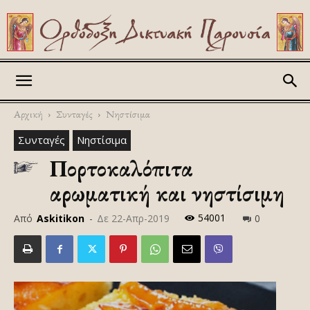
Askitikon
Αρχική
Συνταγές
Νηστίσιμα
Συνταγές
Νηστίσιμα
Πορτοκαλόπιτα
αρωματική και νηστίσιμη
54001
Από
Askitikon
-
Δε 22-Απρ-2019
0