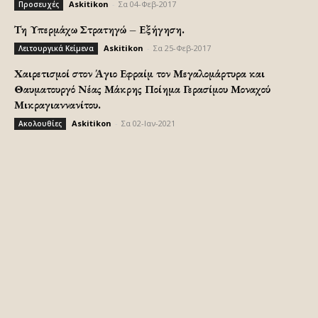
Askitikon
-
Σα 04-Φεβ-2017
Προσευχές
Τη Υπερμάχω Στρατηγώ – Εξήγηση.
Askitikon
-
Σα 25-Φεβ-2017
Λειτουργικά Κείμενα
Χαιρετισμοί στον Άγιο Εφραίμ τον Μεγαλομάρτυρα και
Θαυματουργό Νέας Μάκρης Ποίημα Γερασίμου Μοναχού
Μικραγιαννανίτου.
Askitikon
-
Σα 02-Ιαν-2021
Ακολουθίες