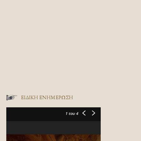
ΕΙΔΙΚΉ ΕΝΗΜΈΡΩΣΗ
1
του 4