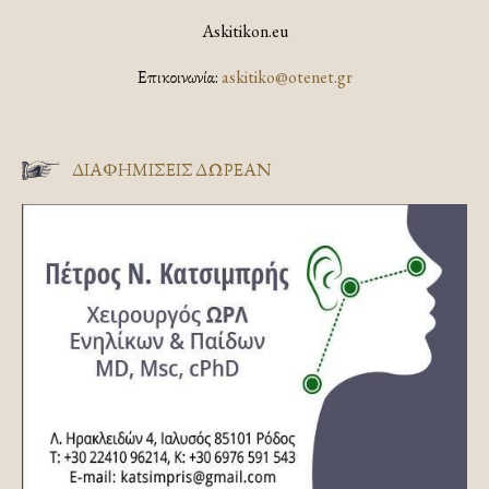
Askitikon.eu
Επικοινωνία:
askitiko@otenet.gr
ΔΙΑΦΗΜΊΣΕΙΣ ΔΩΡΕΆΝ