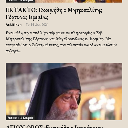
ΕΚΤΑΚΤΟ: Εκοιμήθη ο Μητροπολίτης
Γόρτυνος Ιερεμίας
Askitikon
-
Τρ 14-Δεκ-2021
Εκοιμήθη πριν από λίγο σύμφωνα με πληροφορίες ο Σεβ.
Μητροπολίτης Γόρτυνος και Μεγαλουπόλεως κ. Ιερεμίας. Να
αναφερθεί ότι ο Σεβασμιώτατος, τον τελευταίο καιρό αντιμετώπιζε
σοβαρά...
Έκτακτα & Καιρός
ΑΓΙΟΝ ΟΡΟΣ :Εκοιμήθη ο Ιερομόναχος