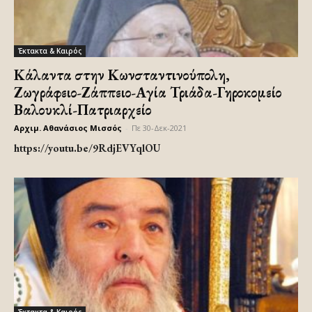
Έκτακτα & Καιρός
Κάλαντα στην Κωνσταντινούπολη,
Ζωγράφειο-Ζάππειο-Αγία Τριάδα-Γηροκομείο
Βαλουκλί-Πατριαρχείο
Αρχιμ. Αθανάσιος Μισσός
-
Πε 30-Δεκ-2021
https://youtu.be/9RdjEVYqlOU
Έκτακτα & Καιρός