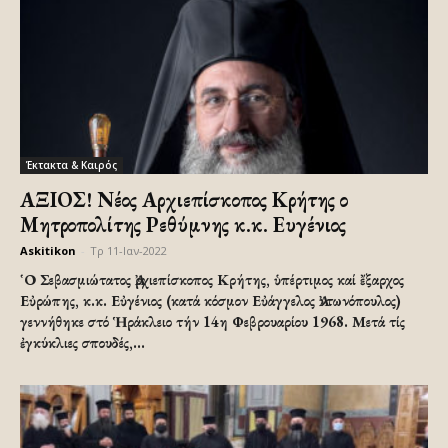
Έκτακτα & Καιρός
ΑΞΙΟΣ! Νέος Αρχιεπίσκοπος Κρήτης ο
Μητροπολίτης Ρεθύμνης κ.κ. Ευγένιος
Askitikon
-
Τρ 11-Ιαν-2022
῾Ο Σεβασμιώτατος Ἀρχιεπίσκοπος Κρήτης, ὑπέρτιμος καί ἔξαρχος
Εὐρώπης, κ.κ. Εὐγένιος (κατά κόσμον Εὐάγγελος Ἀντωνόπουλος)
γεννήθηκε στό Ἡράκλειο τήν 14η Φεβρουαρίου 1968. Μετά τίς
ἐγκύκλιες σπουδές,...