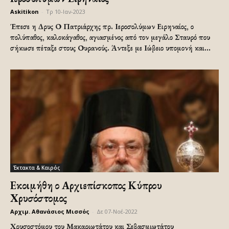
Askitikon
-
Τρ 10-Ιαν-2023
Έπεσε η Δρυς Ο Πατριάρχης πρ. Ιεροσολύμων Ειρηναίος, ο
πολύπαθος, καλοκάγαθος, αγιασμένος από τον μεγάλο Σταυρό που
σήκωσε πέταξε στους Ουρανούς. Άντεξε με Ιώβειο υπομονή και...
Έκτακτα & Καιρός
Εκοιμήθη ο Αρχιεπίσκοπος Κύπρου
Χρυσόστομος
Αρχιμ. Αθανάσιος Μισσός
-
Δε 07-Νοέ-2022
Χρυσοστόμου του Μακαριωτάτου και Σεβασμιωτάτου