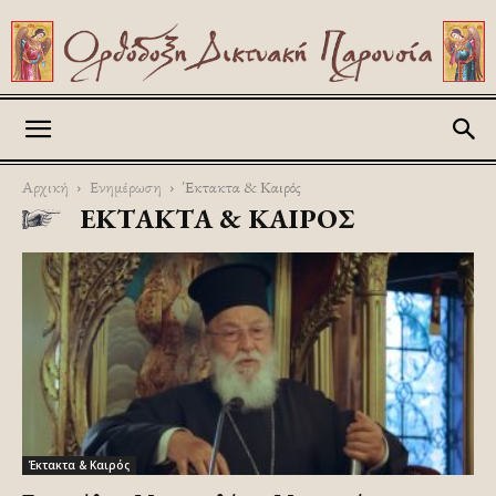
Askitikon
Αρχική
Ενημέρωση
Έκτακτα & Καιρός
ΈΚΤΑΚΤΑ & ΚΑΙΡΌΣ
Έκτακτα & Καιρός