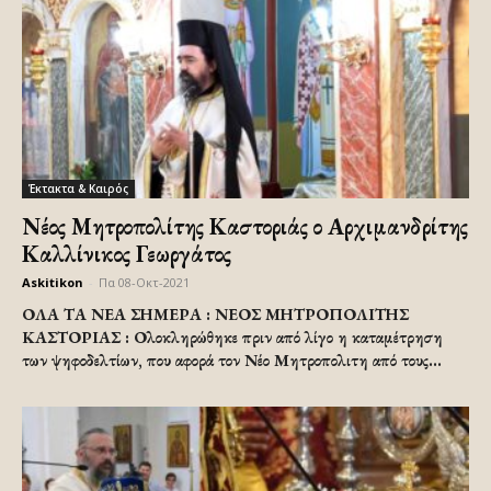
Έκτακτα & Καιρός
Νέος Μητροπολίτης Καστοριάς ο Αρχιμανδρίτης
Καλλίνικος Γεωργάτος
Askitikon
-
Πα 08-Οκτ-2021
ΟΛΑ ΤΑ ΝΕΑ ΣΗΜΕΡΑ : ΝΕΟΣ ΜΗΤΡΟΠΟΛΙΤΗΣ
ΚΑΣΤΟΡΙΑΣ : Ολοκληρώθηκε πριν από λίγο η καταμέτρηση
των ψηφοδελτίων, που αφορά τον Νέο Μητροπολιτη από τους...