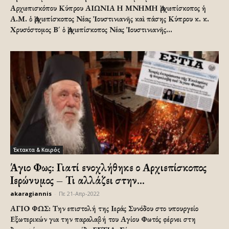
Αρχιεπισκόπου Κύπρου ΑΙΩΝΙΑ Η ΜΝΗΜΗ Ἀρχιεπίσκοπος ἡ
Α.Μ. ὁ Ἀρχιεπίσκοπος Νέας Ἰουστινιανῆς καὶ πάσης Κύπρου κ. κ.
Χρυσόστομος Β´ ὁ Ἀρχιεπίσκοπος Νέας Ἰουστινιανῆς...
Έκτακτα & Καιρός
Άγιο Φως: Γιατί ενοχλήθηκε ο Αρχιεπίσκοπος
Ιερώνυμος – Τι αλλάζει στην...
akaragiannis
-
Πε 21-Απρ-2022
ΑΓΙΟ ΦΩΣ: Την επιστολή της Ιεράς Συνόδου στο υπουργείο
Εξωτερικών για την παραλαβή του Αγίου Φωτός φέρνει στη