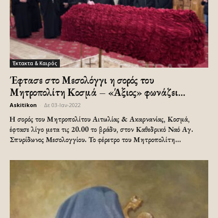
Έκτακτα & Καιρός
Έφτασε στο Μεσολόγγι η σορός του
Μητροπολίτη Κοσμά – «Άξιος» φωνάζει...
Askitikon
-
Δε 03-Ιαν-2022
Η σορός του Μητροπολίτου Αιτωλίας & Ακαρνανίας, Κοσμά,
έφτασε λίγο μετα τις 20.00 το βράδυ, στον Καθεδρικό Ναό Αγ.
Σπυρίδωνος Μεσολογγίου. Το φέρετρο του Μητροπολίτη...