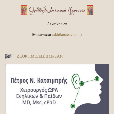
Askitikon.eu
Επικοινωνία:
askitiko@otenet.gr
ΔΙΑΦΗΜΊΣΕΙΣ ΔΩΡΕΆΝ