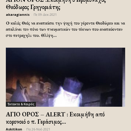
Θεόδωρος Γρηγοριάτης
akaragiannis
-
Πε 09-Δεκ-2021
Ο καλός Θεός να αναπαύσει την ψυχή του γέροντα Θεοδώρου και να
απαλύνει τον πόνο των πνευματικών του τέκνων που αναπαύονταν
στο πετραχηλι του. Θλίψη...
Έκτακτα & Καιρός
ΑΓΙΟ ΟΡΟΣ – ALERT : Εκοιμήθη από
κορονοιό ο π. Γεράσιμος...
Askitikon
-
Πα 26-Νοέ-2021