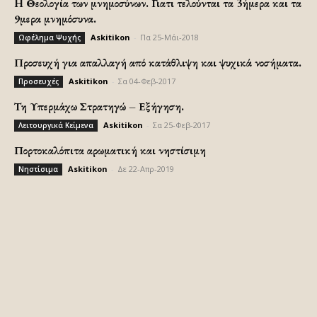
H Θεολογία των μνημοσύνων. Γιατι τελούνται τα 3ήμερα και τα
9μερα μνημόσυνα.
Askitikon
-
Πα 25-Μάι-2018
Ωφέλημα Ψυχής
Προσευχή για απαλλαγή από κατάθλιψη και ψυχικά νοσήματα.
Askitikon
-
Σα 04-Φεβ-2017
Προσευχές
Τη Υπερμάχω Στρατηγώ – Εξήγηση.
Askitikon
-
Σα 25-Φεβ-2017
Λειτουργικά Κείμενα
Πορτοκαλόπιτα αρωματική και νηστίσιμη
Askitikon
-
Δε 22-Απρ-2019
Νηστίσιμα