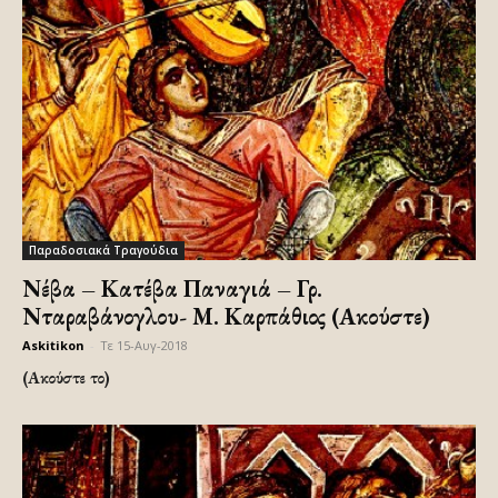
Παραδοσιακά Τραγούδια
Νέβα – Κατέβα Παναγιά – Γρ.
Νταραβάνογλου- Μ. Καρπάθιος (Ακούστε)
Askitikon
-
Τε 15-Αυγ-2018
(Ακούστε το)