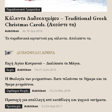
Παραδοσιακά Τραγούδια
Κάλαντα Δωδεκαημέρου – Traditional Greek
Christmas Carols. (Ακούστε τα)
Askitikon
-
Δε 19-Δεκ-2016
Τα παραδοσιακά εορταστικά μας κάλαντα. Απολαύστε τα.
ΔΗΜΟΦΙΛΗ ΑΡΘΡΑ
Ευχή Αγίου Κυπριανού – Διαλύουσα τα Μάγια.
Askitikon
-
Πα 01-Ιούλ-2016
Ευχές
H Θεολογία των μνημοσύνων. Γιατι τελούνται τα 3ήμερα και τα
9μερα μνημόσυνα.
Askitikon
-
Πα 25-Μάι-2018
Ωφέλημα Ψυχής
Προσευχή για απαλλαγή από κατάθλιψη και ψυχικά νοσήματα.
Askitikon
-
Σα 04-Φεβ-2017
Προσευχές