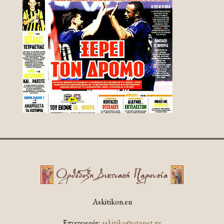
Askitikon.eu
Επικοινωνία:
askitiko@otenet.gr