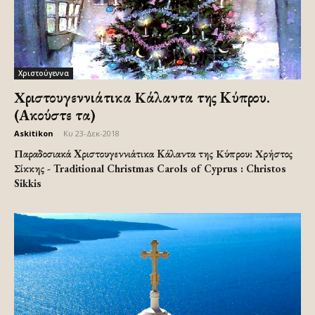
Χριστούγεννα
Xριστουγεννιάτικα Kάλαντα της Κύπρου.
(Ακούστε τα)
Askitikon
-
Κυ 23-Δεκ-2018
Παραδοσιακά Xριστουγεννιάτικα Kάλαντα της Κύπρου: Χρήστος
Σίκκης - Traditional Christmas Carols of Cyprus : Christos
Sikkis