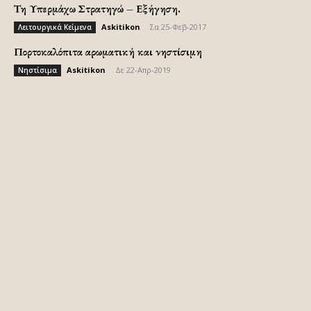
Τη Υπερμάχω Στρατηγώ – Εξήγηση.
Askitikon
-
Σα 25-Φεβ-2017
Λειτουργικά Κείμενα
Πορτοκαλόπιτα αρωματική και νηστίσιμη
Askitikon
-
Δε 22-Απρ-2019
Νηστίσιμα