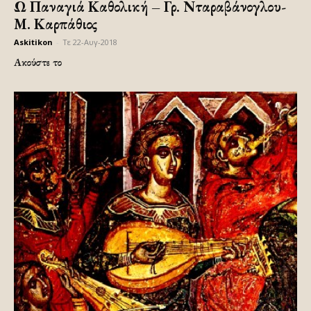
Ω Παναγιά Καθολική – Γρ. Νταραβάνογλου-
Μ. Καρπάθιος
Askitikon
-
Τε 22-Αυγ-2018
Ακούστε το