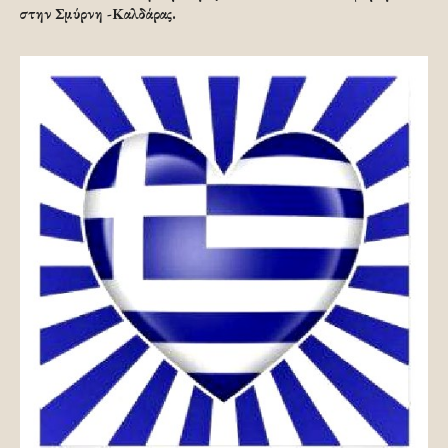
στην Σμύρνη -Καλδάρας.