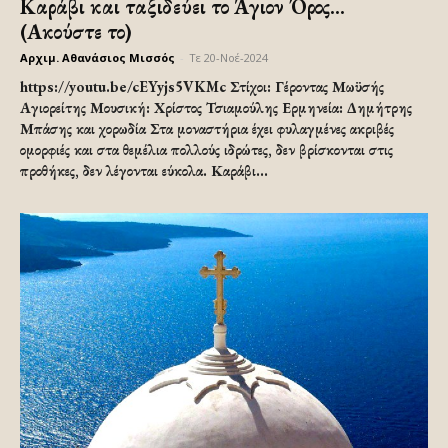
Καράβι και ταξιδεύει το Άγιον Όρος…
(Ακούστε το)
Αρχιμ. Αθανάσιος Μισσός
-
Τε 20-Νοέ-2024
https://youtu.be/cEYyjs5VKMc Στίχοι: Γέροντας Μωϋσής
Αγιορείτης Μουσική: Χρίστος Τσιαμούλης Ερμηνεία: Δημήτρης
Μπάσης και χορωδία Στα μοναστήρια έχει φυλαγμένες ακριβές
ομορφιές και στα θεμέλια πολλούς ιδρώτες, δεν βρίσκονται στις
προθήκες, δεν λέγονται εύκολα. Καράβι...