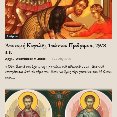
Ανδρών
Ἀποτομή Κεφαλῆς Ἰωάννου Προδρόμου, 29/8
ε.ε.
Αρχιμ. Αθανάσιος Μισσός
-
Πα 29-Αυγ-2025
«Οὐκ ἐξεστὶ σοι ἔχειν, τὴν γυναῖκα τοῦ ἀδελφοῦ σου». Δὲν σοῦ
ἐπιτρέπεται ἀπὸ τὸ νόμο τοῦ Θεοῦ νὰ ἔχεις τὴν γυναῖκα τοῦ ἀδελφοῦ
σου,...