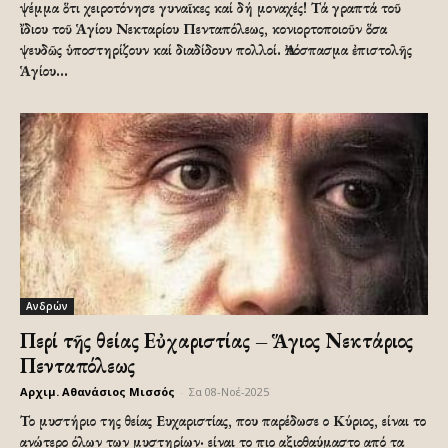
ψέμμα ὅτι χειροτόνησε γυναῖκες καί δή μοναχές! Τά γραπτά τοῦ
ἴδιου τοῦ Ἁγίου Νεκταρίου Πενταπόλεως, κονιορτοποιοῦν ὅσα
ψευδῶς ὑποστηρίζουν καί διαδίδουν πολλοί. Ἀπόσπασμα ἐπιστολῆς
Ἁγίου...
Ανδρών
Περί τῆς θείας Εὐχαριστίας – Ἅγιος Νεκτάριος
Πενταπόλεως
Αρχιμ. Αθανάσιος Μισσός
-
Σα 08-Νοέ-2025
Το μυστήριο της θείας Ευχαριστίας, που παρέδωσε ο Κύριος, είναι το
ανώτερο όλων των μυστηρίων· είναι το πιο αξιοθαύμαστο από τα