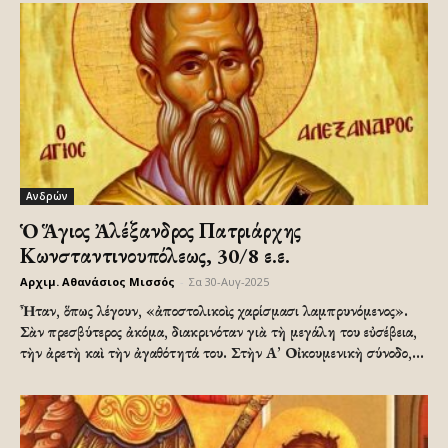
Ανδρών
Ὁ Ἅγιος Ἀλέξανδρος Πατριάρχης
Κωνσταντινουπόλεως, 30/8 ε.ε.
Αρχιμ. Αθανάσιος Μισσός
-
Σα 30-Αυγ-2025
Ἦταν, ὅπως λέγουν, «ἀποστολικοὶς χαρίσμασι λαμπρυνόμενος».
Σὰν πρεσβύτερος ἀκόμα, διακρινόταν γιὰ τὴ μεγάλη του εὐσέβεια,
τὴν ἀρετὴ καὶ τὴν ἀγαθότητά του. Στὴν Α’ Οἰκουμενικὴ σύνοδο,...