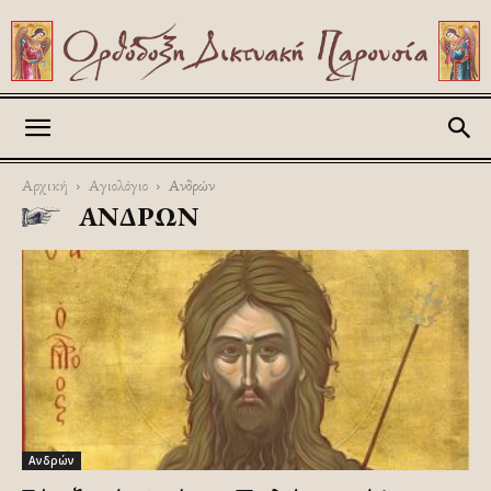
Askitikon
Αρχική
Αγιολόγιο
Ανδρών
ΑΝΔΡΏΝ
Ανδρών