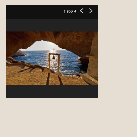
1
του 4