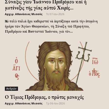
Σύναξις Ἁγίου Ἰωάννου Προδρόμου καί ἡ
μετένεξις τῆς Ἁγίας αὐτοῦ Χειρός...
Αρχιμ. Αθανάσιος Μισσός
-
Τε 07-Ιαν-2026
Ἀπὸ πολὺ παλιὰ ἔχει καθοριστεῖ νὰ ἑορτάζουμε κατὰ τὴν ἑπομένη
ἡμέρα τῶν Ἁγίων Θεοφανείων, τὴ Σύναξη τοῦ Προφήτου,
Προδρόμου καὶ Βαπτιστοῦ Ἰωάννου, γιὰ τὸν...
Ανδρών
Ο Τίμιος Πρόδρομος, ο πρώτος μοναχός
Αρχιμ. Αθανάσιος Μισσός
-
Τρ 06-Ιαν-2026