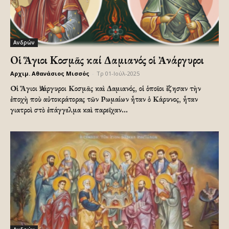
Ανδρών
Οἱ Ἅγιοι Κοσμᾶς καί Δαμιανός οἱ Ἀνάργυροι
Αρχιμ. Αθανάσιος Μισσός
-
Τρ 01-Ιούλ-2025
Οἱ Ἅγιοι Ἀνάργυροι Κοσμᾶς καὶ Δαμιανός, οἱ ὁποῖοι ἔζησαν τὴν
ἐποχὴ ποὺ αὐτοκράτορας τῶν Ρωμαίων ἦταν ὁ Κάρυνος, ἦταν
γιατροὶ στὸ ἐπάγγελμα καὶ παρεῖχαν...