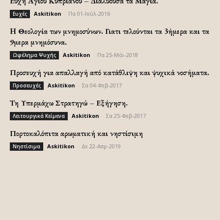
Ευχή Αγίου Κυπριανού – Διαλύουσα τα Μάγια.
Askitikon
-
Πα 01-Ιούλ-2016
Ευχές
H Θεολογία των μνημοσύνων. Γιατι τελούνται τα 3ήμερα και τα
9μερα μνημόσυνα.
Askitikon
-
Πα 25-Μάι-2018
Ωφέλημα Ψυχής
Προσευχή για απαλλαγή από κατάθλιψη και ψυχικά νοσήματα.
Askitikon
-
Σα 04-Φεβ-2017
Προσευχές
Τη Υπερμάχω Στρατηγώ – Εξήγηση.
Askitikon
-
Σα 25-Φεβ-2017
Λειτουργικά Κείμενα
Πορτοκαλόπιτα αρωματική και νηστίσιμη
Askitikon
-
Δε 22-Απρ-2019
Νηστίσιμα