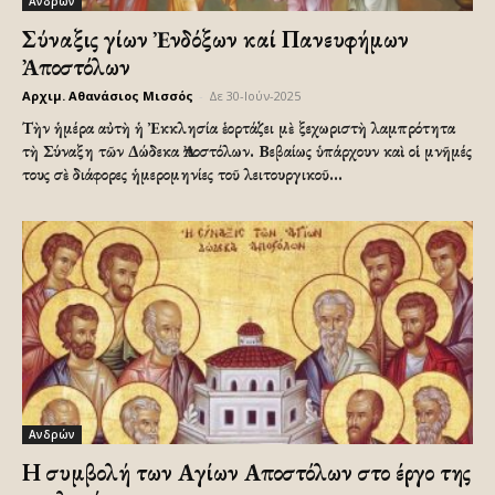
Ανδρών
Σύναξις Ἁγίων Ἐνδόξων καί Πανευφήμων
Ἀποστόλων
Αρχιμ. Αθανάσιος Μισσός
-
Δε 30-Ιούν-2025
Τὴν ἡμέρα αὐτὴ ἡ Ἐκκλησία ἑορτάζει μὲ ξεχωριστὴ λαμπρότητα
τὴ Σύναξη τῶν Δώδεκα Ἀποστόλων. Βεβαίως ὑπάρχουν καὶ οἱ μνῆμές
τους σὲ διάφορες ἡμερομηνίες τοῦ λειτουργικοῦ...
Ανδρών
Η συμβολή των Αγίων Αποστόλων στο έργο της