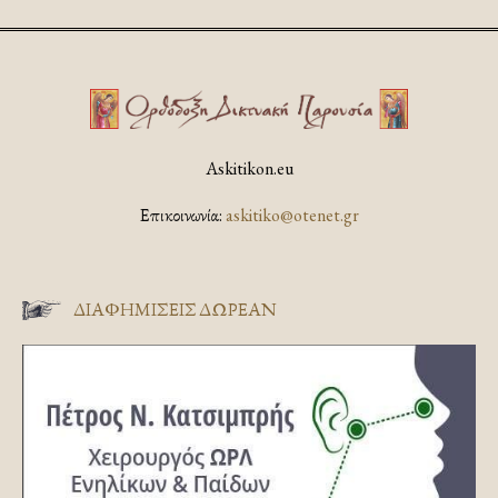
Askitikon.eu
Επικοινωνία:
askitiko@otenet.gr
ΔΙΑΦΗΜΊΣΕΙΣ ΔΩΡΕΆΝ