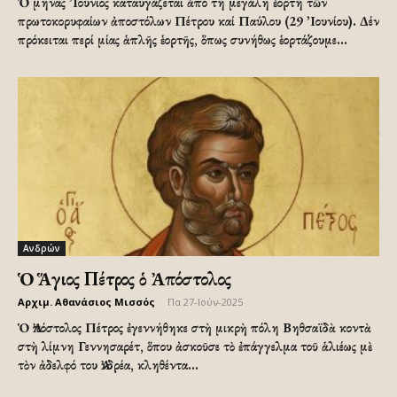
Ὁ μήνας ᾽Ιούνιος καταυγάζεται ἀπό τή μεγάλη ἑορτή τῶν
πρωτοκορυφαίων ἀποστόλων Πέτρου καί Παύλου (29 ᾽Ιουνίου). Δέν
πρόκειται περί μίας ἁπλῆς ἑορτῆς, ὅπως συνήθως ἑορτάζουμε...
Ανδρών
Ὁ Ἅγιος Πέτρος ὁ Ἀπόστολος
Αρχιμ. Αθανάσιος Μισσός
-
Πα 27-Ιούν-2025
Ὁ Ἀπόστολος Πέτρος ἐγεννήθηκε στὴ μικρὴ πόλη Βηθσαϊδὰ κοντὰ
στὴ λίμνη Γεννησαρέτ, ὅπου ἀσκοῦσε τὸ ἐπάγγελμα τοῦ ἁλιέως μὲ
τὸν ἀδελφό του Ἀνδρέα, κληθέντα...