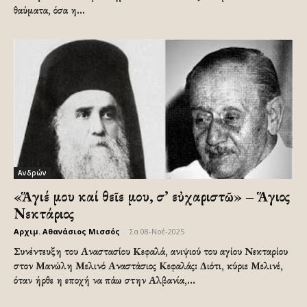
θαύματα, όσα η...
Ανδρών
«Ἅγιέ μου καί θεῖε μου, σ’ εὐχαριστῶ» – Ἅγιος
Νεκτάριος
Αρχιμ. Αθανάσιος Μισσός
-
Σα 08-Νοέ-2025
Συνέντευξη του Αναστασίου Κεφαλά, ανιψιού του αγίου Νεκταρίου
στον Μανώλη Μελινό Αναστάσιος Κεφαλάς: Διότι, κύριε Μελινέ,
όταν ήρθε η εποχή να πάω στην Αλβανία,...