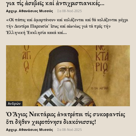
για τίς ἀσεβεῖς καί ἀντιχριστιανικές...
Αρχιμ. Αθανάσιος Μισσός
-
Σα 08-Νοέ-2025
«Οἱ πάπες καί ἁμαρτάνουν καί κολάζονται καί θά κολάζονται μέχρι
τήν Δευτέρα Παρουσία˙ ἴσως καί αἰωνίως γιά τά πρός τήν
Ἑλληνική Ἐκκλησία κακά καί...
Ανδρών
Ὁ Ἅγιος Νεκτάριος ἀνατρέπει τίς συκοφαντίες
ὅτι δῆθεν χειροτόνησε διακόνισσες!
Αρχιμ. Αθανάσιος Μισσός
-
Σα 08-Νοέ-2025