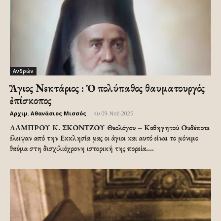
Ανδρών
Ἅγιος Νεκτάριος : Ὁ πολύπαθος θαυματουργός
ἐπίσκοπος
Αρχιμ. Αθανάσιος Μισσός
-
Κυ 09-Νοέ-2025
ΛΑΜΠΡΟΥ Κ. ΣΚΟΝΤΖΟΥ Θεολόγου – Καθηγητού Ουδέποτε
έλειψαν από την Εκκλησία μας οι άγιοι και αυτό είναι το μόνιμο
θαύμα στη δισχιλιόχρονη ιστορική της πορεία....