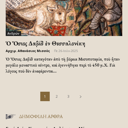
Ανδρών
Ὁ Ὅσιος Δαβίδ ἐν Θεσσαλονίκη
Αρχιμ. Αθανάσιος Μισσός
-
Πε 26-Ιούν-2025
Ὁ Ὅσιος Δαβὶδ καταγόταν ἀπὸ τὴ βόρεια Μεσοποταμία, ποὺ ἦταν
μεγάλο μοναστικὸ κέντρο, καὶ ἐγεννήθηκε περὶ τὸ 450 μ.Χ. Γιὰ
λόγους ποὺ δὲν ἀναφέρονται...
1
2
3
ΔΗΜΟΦΙΛΗ ΑΡΘΡΑ