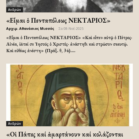
Ανδρών
«Εἶμαι ὁ Πενταπόλεως ΝΕΚΤΑΡΙΟΣ»
Αρχιμ. Αθανάσιος Μισσός
-
Σα 08-Νοέ-2025
«Εἶμαι ὁ Πενταπόλεως ΝΕΚΤΑΡΙΟΣ» «Καὶ εἶπεν αὐτῷ ὁ Πέτρος·
Αἰνέα, ἰᾶταί σε Ἰησοῦς ὁ Χριστός· ἀνάστηθι καὶ στρῶσον σεαυτῷ.
Καὶ εὐθέως ἀνέστη» (Πράξ. θ, 34)....
Ανδρών
«Οἱ Πάπες καί ἁμαρτάνουν καί κολάζονται