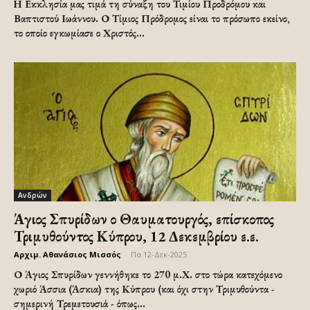
Η Εκκλησία μας τιμά τη σύναξη του Τιμίου Προδρόμου και
Βαπτιστού Ιωάννου. Ο Τίμιος Πρόδρομος είναι το πρόσωπο εκείνο,
το οποίο εγκωμίασε ο Χριστός...
Ανδρών
Άγιος Σπυρίδων ο Θαυματουργός, επίσκοπος
Τριμυθούντος Κύπρου, 12 Δεκεμβρίου ε.ε.
Αρχιμ. Αθανάσιος Μισσός
-
Πα 12-Δεκ-2025
Ο Άγιος Σπυρίδων γεννήθηκε το 270 μ.Χ. στο τώρα κατεχόμενο
χωριό Άσσια (Άσκια) της Κύπρου (και όχι στην Τριμυθούντα -
σημερινή Τρεμετουσιά - όπως...