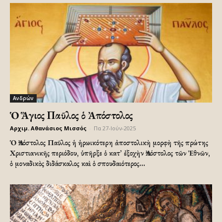
Ανδρών
Ὁ Ἅγιος Παῦλος ὁ Ἀπόστολος
Αρχιμ. Αθανάσιος Μισσός
-
Πα 27-Ιούν-2025
Ὁ Ἀπόστολος Παῦλος ἡ ἡρωικότερη ἀποστολικὴ μορφὴ τῆς πρώτης
Χριστιανικῆς περιόδου, ὑπῆρξε ὁ κατ’ ἐξοχὴν Ἀπόστολος τῶν Ἐθνῶν,
ὁ μοναδικὸς διδάσκαλος καὶ ὁ σπουδαιότερος...