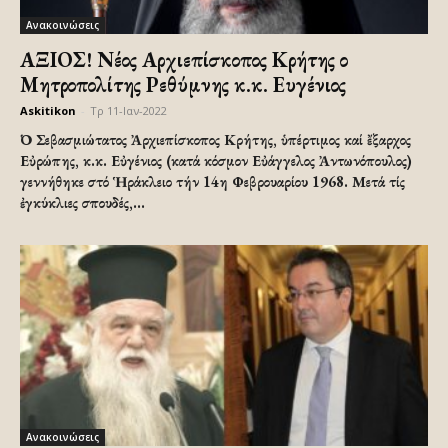
Ανακοινώσεις
ΑΞΙΟΣ! Νέος Αρχιεπίσκοπος Κρήτης ο
Μητροπολίτης Ρεθύμνης κ.κ. Ευγένιος
Askitikon
-
Τρ 11-Ιαν-2022
῾Ο Σεβασμιώτατος Ἀρχιεπίσκοπος Κρήτης, ὑπέρτιμος καί ἔξαρχος
Εὐρώπης, κ.κ. Εὐγένιος (κατά κόσμον Εὐάγγελος Ἀντωνόπουλος)
γεννήθηκε στό Ἡράκλειο τήν 14η Φεβρουαρίου 1968. Μετά τίς
ἐγκύκλιες σπουδές,...
Ανακοινώσεις