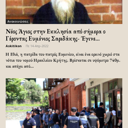
Ανακοινώσεις
Νέος Άγιος στην Εκκλησία από σήμερα ο
Γέροντας Ευμένιος Σαριδάκης- Έγινε...
Askitikon
-
Πε 14-Απρ-2022
Η Εθιά, η πατρίδα του πατρός Ευμενίου, είναι ένα ορεινό χωριό στα
νότια του νομού Ηρακλείου Κρήτης. Βρίσκεται σε υψόμετρο 740μ.
και απέχει από...