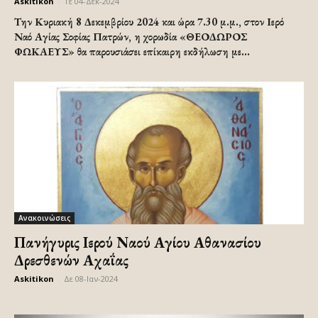
Askitikon
-
Τε 04-Δεκ-2024
Την Κυριακή 8 Δεκεμβρίου 2024 και ώρα 7.30 μ.μ., στον Ιερό
Ναό Αγίας Σοφίας Πατρών, η χορωδία «ΘΕΟΔΩΡΟΣ
ΦΩΚΑΕΥΣ» θα παρουσιάσει επίκαιρη εκδήλωση με...
Ανακοινώσεις
Πανήγυρις Ιερού Ναού Αγίου Αθανασίου
Δρεσθενών Αχαΐας
Askitikon
-
Δε 08-Ιαν-2024