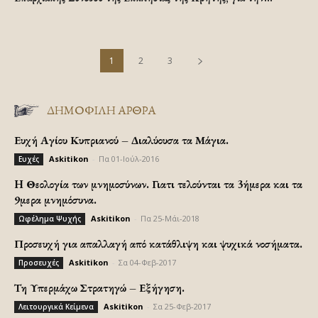
1
2
3
ΔΗΜΟΦΙΛΗ ΑΡΘΡΑ
Ευχή Αγίου Κυπριανού – Διαλύουσα τα Μάγια.
Askitikon
-
Πα 01-Ιούλ-2016
Ευχές
H Θεολογία των μνημοσύνων. Γιατι τελούνται τα 3ήμερα και τα
9μερα μνημόσυνα.
Askitikon
-
Πα 25-Μάι-2018
Ωφέλημα Ψυχής
Προσευχή για απαλλαγή από κατάθλιψη και ψυχικά νοσήματα.
Askitikon
-
Σα 04-Φεβ-2017
Προσευχές
Τη Υπερμάχω Στρατηγώ – Εξήγηση.
Askitikon
-
Σα 25-Φεβ-2017
Λειτουργικά Κείμενα