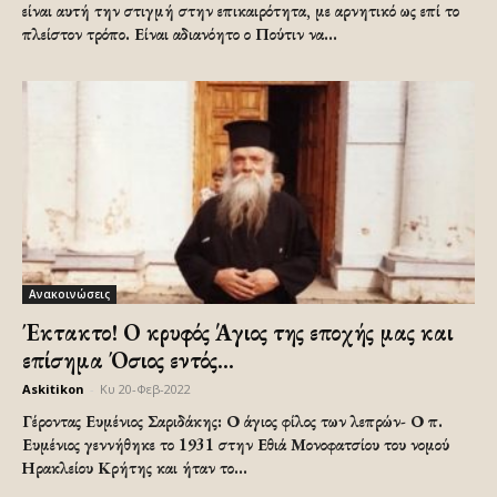
είναι αυτή την στιγμή στην επικαιρότητα, με αρνητικό ως επί το
πλείστον τρόπο. Είναι αδιανόητο ο Πούτιν να...
Ανακοινώσεις
Έκτακτο! Ο κρυφός Άγιος της εποχής μας και
επίσημα Όσιος εντός...
Askitikon
-
Κυ 20-Φεβ-2022
Γέροντας Ευμένιος Σαριδάκης: Ο άγιος φίλος των λεπρών- Ο π.
Ευμένιος γεννήθηκε το 1931 στην Εθιά Μονοφατσίου του νομού
Ηρακλείου Κρήτης και ήταν το...