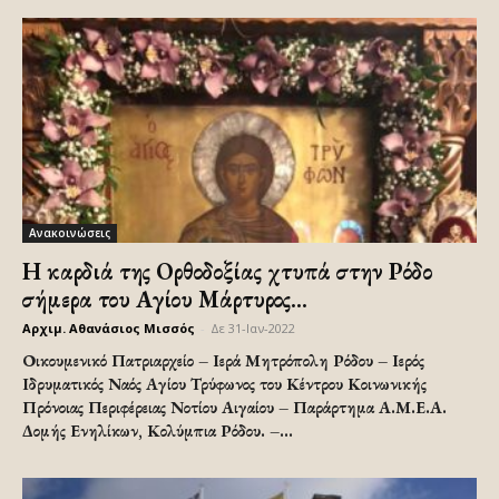
Ανακοινώσεις
Η καρδιά της Ορθοδοξίας χτυπά στην Ρόδο
σήμερα του Αγίου Μάρτυρος...
Αρχιμ. Αθανάσιος Μισσός
-
Δε 31-Ιαν-2022
Οικουμενικό Πατριαρχείο – Ιερά Μητρόπολη Ρόδου – Ιερός
Ιδρυματικός Ναός Αγίου Τρύφωνος του Κέντρου Κοινωνικής
Πρόνοιας Περιφέρειας Νοτίου Αιγαίου – Παράρτημα Α.Μ.Ε.Α.
Δομής Ενηλίκων, Κολύμπια Ρόδου. –...