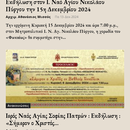
Εκδήλωση στον Ι. Ναό Αγίου Νικολάου
Πύργου την 15η Δεκεμβρίου 2024
Αρχιμ. Αθανάσιος Μισσός
-
Πα 13-Δεκ-2024
Την ερχόμενη Κυριακή 15 Δεκεμβρίου 2024 και ώρα 7.00 μ.μ.,
στον Μητροπολιτικό Ι. Ν. Αγ. Νικολάου Πύργου, η χορωδία του
«Φωκαέως» θα συμμετέχει στην...
Ανακοινώσεις
Ιερός Ναός Αγίας Σοφίας Πατρών : Εκδήλωση :
«Σήμερον ο Χριστός...