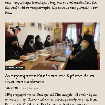
στον Ευαγγελισμό διασωληνωμένος, ενώ την τελευταία εβδομάδα
είχε υποβληθεί σε τραχειοστομία. Σύμφωνα με τους γιατρούς, ήταν
ένα...
Ανακοινώσεις
Ανατροπή στην Εκκλησία της Κρήτης: Αυτό
είναι το τριπρόσωπο
Askitikon
-
Τρ 28-Δεκ-2021
Ήδη ενημερώθηκε το Οικουμενικό Πατριαρχείο - Η έκπληξη και
το αουτσάιντερ. Ολοκληρώθηκε η ιστορική συνεδρίαση της Ιεράς
Επαρχιακής Συνόδου της Εκκλησίας της Κρήτης, για την...