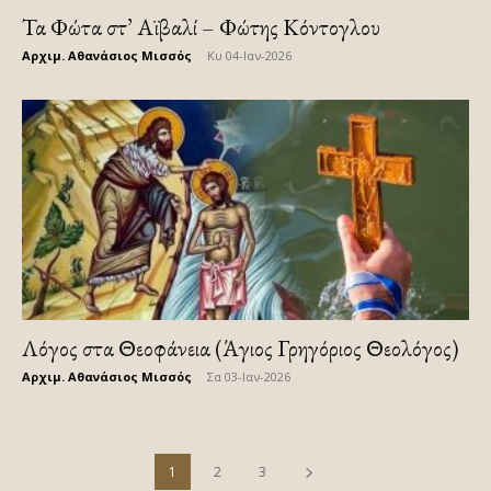
Τα Φώτα στ’ Αϊβαλί – Φώτης Κόντογλου
Αρχιμ. Αθανάσιος Μισσός
-
Κυ 04-Ιαν-2026
Λόγος στα Θεοφάνεια (Άγιος Γρηγόριος Θεολόγος)
Αρχιμ. Αθανάσιος Μισσός
-
Σα 03-Ιαν-2026
1
2
3