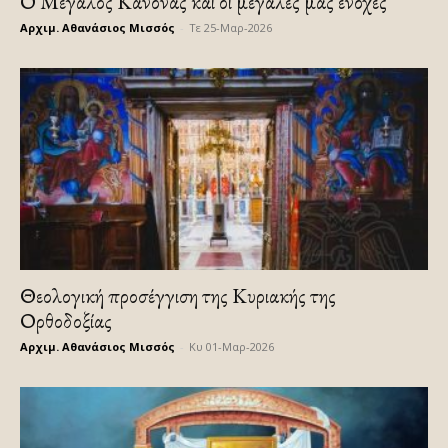
Ο Μεγάλος Κανόνας και οι μεγάλες μας ενοχές
Αρχιμ. Αθανάσιος Μισσός
-
Τε 25-Μαρ-2026
Θεολογική προσέγγιση της Κυριακής της
Ορθοδοξίας
Αρχιμ. Αθανάσιος Μισσός
-
Κυ 01-Μαρ-2026