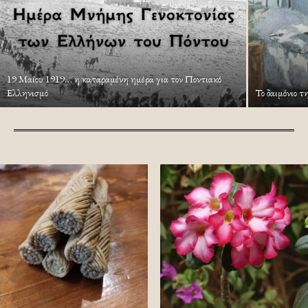
19 Μαίου 1919… η καταραμένη ημέρα για τον Ποντιακό
Ελληνισμό
Το δαιμόνιο τ