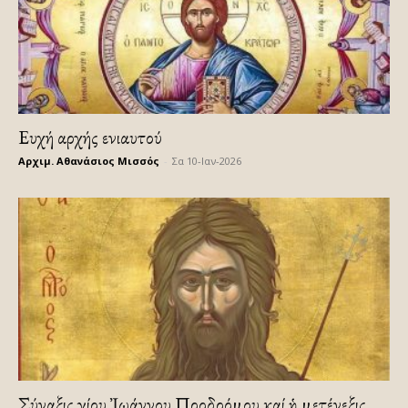
Ευχή αρχής ενιαυτού
Αρχιμ. Αθανάσιος Μισσός
-
Σα 10-Ιαν-2026
Σύναξις Ἁγίου Ἰωάννου Προδρόμου καί ἡ μετένεξις