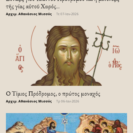
τῆς Ἁγίας αὐτοῦ Χειρός...
Αρχιμ. Αθανάσιος Μισσός
-
Τε 07-Ιαν-2026
Ο Τίμιος Πρόδρομος, ο πρώτος μοναχός
Αρχιμ. Αθανάσιος Μισσός
-
Τρ 06-Ιαν-2026