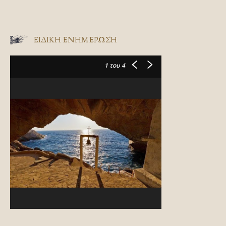
ΕΙΔΙΚΉ ΕΝΗΜΈΡΩΣΗ
1
του 4