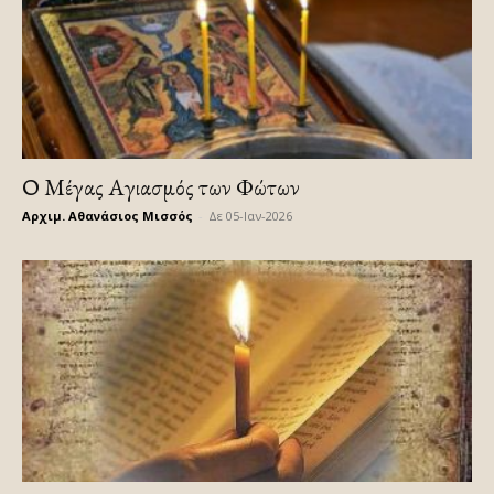
Ο Μέγας Αγιασμός των Φώτων
Αρχιμ. Αθανάσιος Μισσός
-
Δε 05-Ιαν-2026