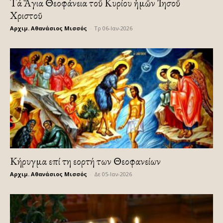
Τά Ἅγια Θεοφάνεια τοῦ Κυρίου ἡμῶν Ἰησοῦ
Χριστοῦ
Αρχιμ. Αθανάσιος Μισσός
-
Τρ 06-Ιαν-2026
Κήρυγμα επί τη εορτή των Θεοφανείων
Αρχιμ. Αθανάσιος Μισσός
-
Δε 05-Ιαν-2026