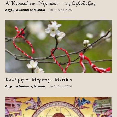
Α΄ Κυριακή των Νηστειών – της Ορθοδοξίας
Αρχιμ. Αθανάσιος Μισσός
-
Κυ 01-Μαρ-2026
Καλό μήνα ! Μάρτιος – Martius
Αρχιμ. Αθανάσιος Μισσός
-
Κυ 01-Μαρ-2026