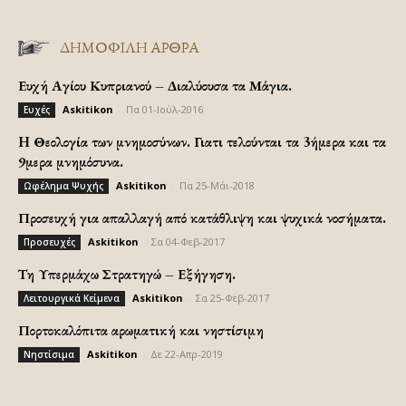
ΔΗΜΟΦΙΛΗ ΑΡΘΡΑ
Ευχή Αγίου Κυπριανού – Διαλύουσα τα Μάγια.
Askitikon
-
Πα 01-Ιούλ-2016
Ευχές
H Θεολογία των μνημοσύνων. Γιατι τελούνται τα 3ήμερα και τα
9μερα μνημόσυνα.
Askitikon
-
Πα 25-Μάι-2018
Ωφέλημα Ψυχής
Προσευχή για απαλλαγή από κατάθλιψη και ψυχικά νοσήματα.
Askitikon
-
Σα 04-Φεβ-2017
Προσευχές
Τη Υπερμάχω Στρατηγώ – Εξήγηση.
Askitikon
-
Σα 25-Φεβ-2017
Λειτουργικά Κείμενα
Πορτοκαλόπιτα αρωματική και νηστίσιμη
Askitikon
-
Δε 22-Απρ-2019
Νηστίσιμα