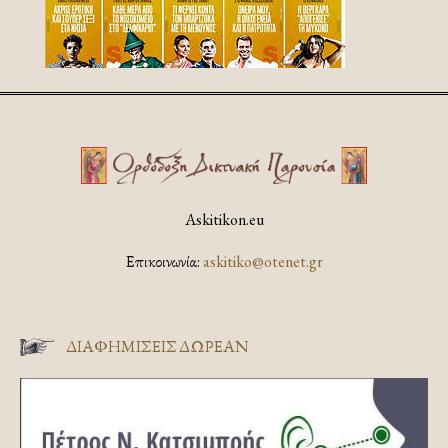
Askitikon.eu
Επικοινωνία:
askitiko@otenet.gr
ΔΙΑΦΗΜΊΣΕΙΣ ΔΩΡΕΆΝ