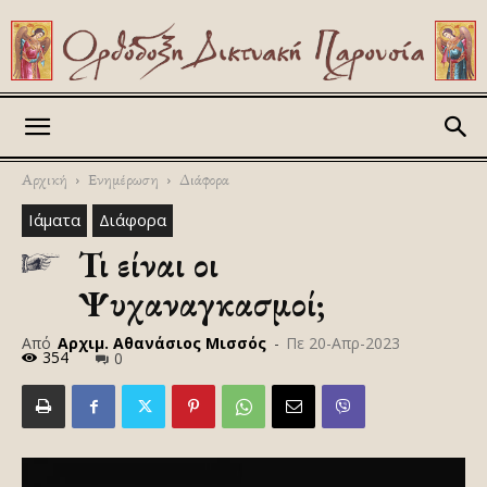
Askitikon
Αρχική
Ενημέρωση
Διάφορα
Ιάματα
Διάφορα
Τι είναι οι
Ψυχαναγκασμοί;
Από
Αρχιμ. Αθανάσιος Μισσός
-
Πε 20-Απρ-2023
354
0