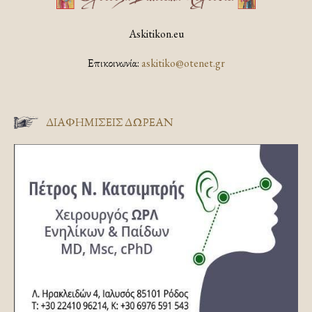
Askitikon.eu
Επικοινωνία:
askitiko@otenet.gr
ΔΙΑΦΗΜΊΣΕΙΣ ΔΩΡΕΆΝ