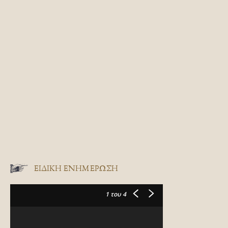
ΕΙΔΙΚΉ ΕΝΗΜΈΡΩΣΗ
1
του 4