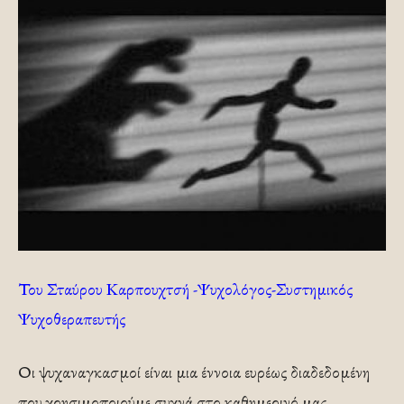
Του Σταύρου Καρπουχτσή -Ψυχολόγος-Συστημικός
Ψυχοθεραπευτής
Οι ψυχαναγκασμοί είναι μια έννοια ευρέως διαδεδομένη
που χρησιμοποιούμε συχνά στο καθημερινό μας