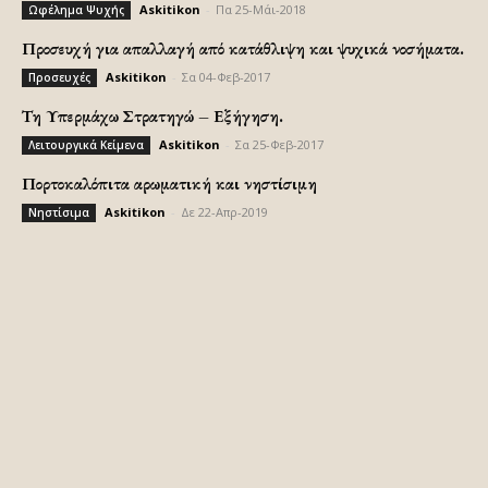
Askitikon
-
Πα 25-Μάι-2018
Ωφέλημα Ψυχής
Προσευχή για απαλλαγή από κατάθλιψη και ψυχικά νοσήματα.
Askitikon
-
Σα 04-Φεβ-2017
Προσευχές
Τη Υπερμάχω Στρατηγώ – Εξήγηση.
Askitikon
-
Σα 25-Φεβ-2017
Λειτουργικά Κείμενα
Πορτοκαλόπιτα αρωματική και νηστίσιμη
Askitikon
-
Δε 22-Απρ-2019
Νηστίσιμα