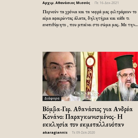
Αρχιμ. Αθανάσιος Μισσός
-
Πε 16-Δεκ-2021
Περνούν τα χρόνια και τα νεφρά μας φιλτράρουν το
αίμα αφαιρώντας άλατα, δηλητήρια και κάθε τι
ανεπιθύμητο , που μπαίνει στο σώμα μας. Με την..
Διάφορα
Βόμβα-Γερ. Αθανάσιος για Ανδρέα
Κονάνο: Παραγκωνισμένος- Η
εκκλησία τον εκμεταλλευόταν
akaragiannis
-
Τε 09-Σεπ-2020