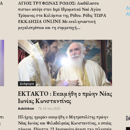
ΙΑ
ΑΓΙΟΣ ΤΡΥΦΩΝΑΣ ΡΟΔΟΣ: Λαοθάλασσα
Δ
πιστων απόψε στον Ιερό Ιδρυματικό Ναό Αγίου
Α
Τρύφωνος στα Κολύμπια της Ρόδου. Ρόδος ΤΩΡΑ
ΕΚΚΛΗΣΙΑ ONLINE Με εκκλησιαστική
μεγαλοπρέπεια και τη συμμετοχή...
Διάφορα
ΕΚΤΑΚΤΟ : Εκοιμήθη ο πρώην Νέας
Ιωνίας Κωνσταντίνος
Askitikon
-
Πε 23-Ιαν-2020
πι
Πλήρης ημερών εκοιμήθη ο Μητροπολίτης πρώην
ς
Νέας Ιωνίας και Φιλαδελφείας Κωνσταντίνος, ο οποίος
σήμερα, Πέμπτη 23 Ιανουαρίου άφησε την τελευταία