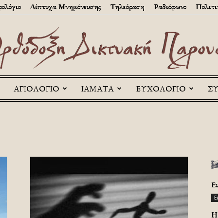
ολόγιο
Δίπτυχα Μνημόνευσης
Τηλεόραση
Ραδιόφωνο
Πολιτι
ΑΓΙΟΛΟΓΙΟ
ΙΑΜΑΤΑ
ΕΥΧΟΛΟΓΙΟ
Σ
Askitikon
Ε
Ε
H 