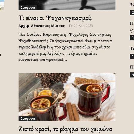
3
Διάφορα
Ω
Τι είναι οι Ψυχαναγκασμοί;
Π
Αρχιμ. Αθανάσιος Μισσός
-
Πε 20-Απρ-2023
ψ
Του Σταύρου Καρπουχτσή -Ψυχολόγος-Συστημικός
Π
Ψυχοθεραπευτής Οι ψυχαναγκασμοί είναι μια έννοια
ευρέως διαδεδομένη που χρησιμοποιούμε συχνά στο
Τ
καθημερινό μας λεξιλόγιο, τι όμως σημαίνει
α
Λ
ουσιαστικά και πρακτικά...
Π
Ν
Διάφορα
Ζεστό κρασί, το ρόφημα του χειμώνα