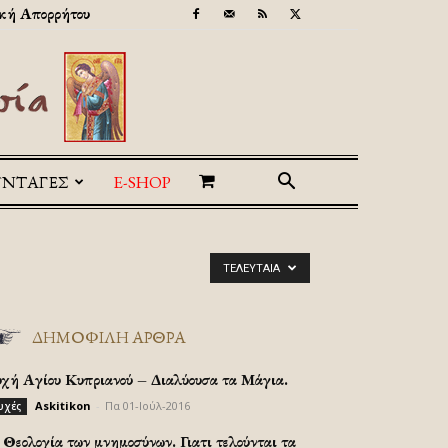
κή Απορρήτου
ΥΝΤΑΓΕΣ
E-SHOP
ΤΕΛΕΥΤΑΊΑ
ΔΗΜΟΦΙΛΗ ΑΡΘΡΑ
υχή Αγίου Κυπριανού – Διαλύουσα τα Μάγια.
Askitikon
-
Πα 01-Ιούλ-2016
υχές
Θεολογία των μνημοσύνων. Γιατι τελούνται τα