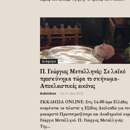
Διάφορα
Π. Γεώργιος Μεταλληνός: Σε λαϊκό
προσκύνημα τώρα το σκήνωμα-
Αποκλειστικές εικόνες
Askitikon
-
Σα 21-Δεκ-2019
ΕΚΚΛΗΣΙΑ ONLINE: Στις 14.00 ώρα Ελλάδος
αναμένεται να τελεστεί η Εξόδιος Ακολουθία για το
μακαριστό Πρωτοπρεσβύτερο και Ακαδημαϊκό κυρ
Γεώργιο Μεταλληνό. Π. Γεώργιος Μεταλληνός:
Της...