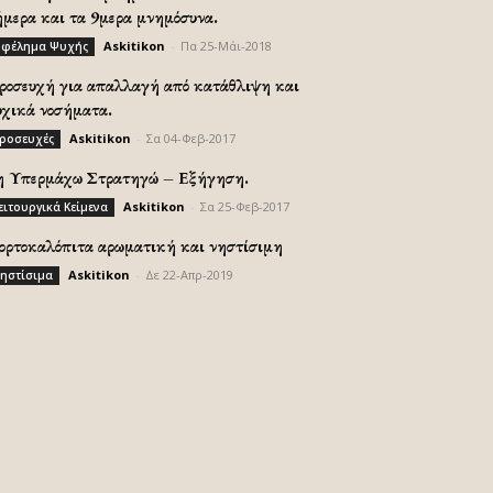
ήμερα και τα 9μερα μνημόσυνα.
Askitikon
-
Πα 25-Μάι-2018
φέλημα Ψυχής
ροσευχή για απαλλαγή από κατάθλιψη και
υχικά νοσήματα.
Askitikon
-
Σα 04-Φεβ-2017
ροσευχές
η Υπερμάχω Στρατηγώ – Εξήγηση.
Askitikon
-
Σα 25-Φεβ-2017
ειτουργικά Κείμενα
ορτοκαλόπιτα αρωματική και νηστίσιμη
Askitikon
-
Δε 22-Απρ-2019
ηστίσιμα