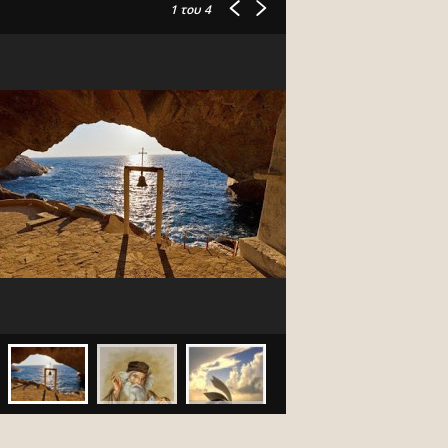
1
του 4