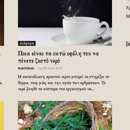
Χ
Μ
Διάφορα
ι
Ποια είναι τα οκτώ οφέλη του να
πίνετε ζεστό νερό
Askitikon
-
Τρ 09-Ιούλ-2019
Η κατανάλωση αρκετού νερού μπορεί να στηρίξει το
αι
δέρμα, τους μύες και την υγεία των αρθρώσεων. Το
νερό βοηθά τα κύτταρα του οργανισμού να...