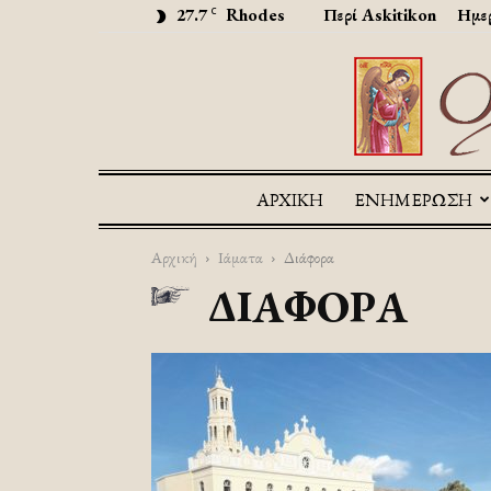
27.7
Rhodes
Περί Askitikon
Ημερ
C
ΑΡΧΙΚΉ
ΕΝΗΜΕΡΩΣΗ
Αρχική
Ιάματα
Διάφορα
ΔΙΆΦΟΡΑ