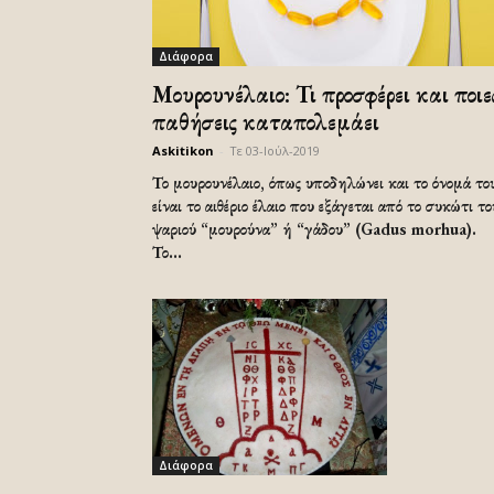
Διάφορα
Μουρουνέλαιο: Τι προσφέρει και ποιε
παθήσεις καταπολεμάει
Askitikon
-
Τε 03-Ιούλ-2019
Το μουρουνέλαιο, όπως υποδηλώνει και το όνομά το
είναι το αιθέριο έλαιο που εξάγεται από το συκώτι το
ψαριού “μουρούνα” ή “γάδου” (Gadus morhua).
Το...
Διάφορα