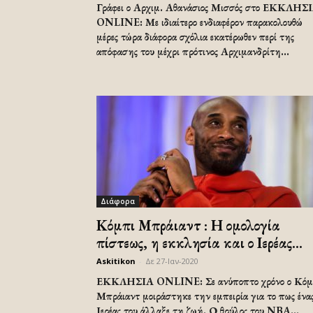
Γράφει ο Αρχιμ. Αθανάσιος Μισσός στο ΕΚΚΛΗΣ
ONLINE: Με ιδιαίτερο ενδιαφέρον παρακολουθώ
μέρες τώρα διάφορα σχόλια εκατέρωθεν περί της
απόφασης του μέχρι πρότινος Αρχιμανδρίτη...
Διάφορα
Κόμπι Μπράιαντ : Η ομολογία
πίστεως, η εκκλησία και ο Ιερέας...
Askitikon
-
Δε 27-Ιαν-2020
ΕΚΚΛΗΣΙΑ ONLINE: Σε ανύποπτο χρόνο ο Κόμ
Μπράιαντ μοιράστηκε την εμπειρία για το πως ένα
Ιερέας του άλλαξε τη ζωή. Ο θρύλος του NBA...