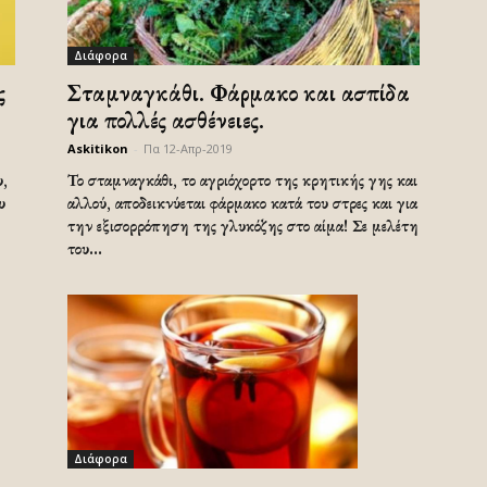
Διάφορα
ς
Σταμναγκάθι. Φάρμακο και ασπίδα
για πολλές ασθένειες.
Askitikon
-
Πα 12-Απρ-2019
υ,
Το σταμναγκάθι, το αγριόχορτο της κρητικής γης και
υ
αλλού, αποδεικνύεται φάρμακο κατά του στρες και για
την εξισορρόπηση της γλυκόζης στο αίμα! Σε μελέτη
του...
Διάφορα