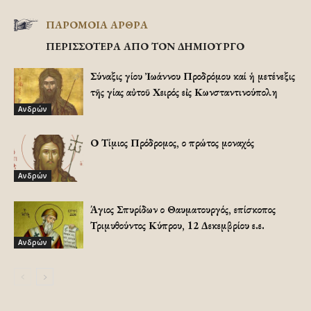
ΠΑΡΟΜΟΙΑ ΑΡΘΡΑ
ΠΕΡΙΣΣΟΤΕΡΑ ΑΠΟ ΤΟΝ ΔΗΜΙΟΥΡΓΟ
Σύναξις Ἁγίου Ἰωάννου Προδρόμου καί ἡ μετένεξις
τῆς Ἁγίας αὐτοῦ Χειρός εἰς Κωνσταντινούπολη
Ανδρών
Ο Τίμιος Πρόδρομος, ο πρώτος μοναχός
Ανδρών
Άγιος Σπυρίδων ο Θαυματουργός, επίσκοπος
Τριμυθούντος Κύπρου, 12 Δεκεμβρίου ε.ε.
Ανδρών