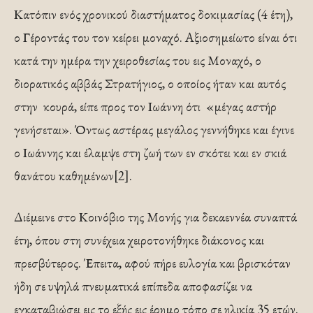
Κατόπιν ενός χρονικού διαστήματος δοκιμασίας (4 έτη),
ο Γέροντάς του τον κείρει μοναχό. Αξιοσημείωτο είναι ότι
κατά την ημέρα την χειροθεσίας του εις Μοναχό, ο
διορατικός αββάς Στρατήγιος, ο οποίος ήταν και αυτός
στην κουρά, είπε προς τον Ιωάννη ότι «μέγας α­στήρ
γενήσεται». Όντως αστέρας μεγάλος γεννήθηκε και έγινε
ο Ιωάννης και έλαμψε στη ζωή των εν σκότει και εν σκιά
θανάτου καθημένων[2].
Διέμεινε στο Κοινόβιο της Μονής για δεκαεννέα συναπτά
έτη, όπου στη συνέχεια χειροτονήθηκε διάκονος και
πρεσβύτερος. Έπειτα, αφού πήρε ευλογία και βρισκόταν
ήδη σε υψηλά πνευματικά επίπεδα αποφασίζει να
εγκαταβιώσει εις το εξής εις έρημο τόπο σε ηλικία 35 ετών.