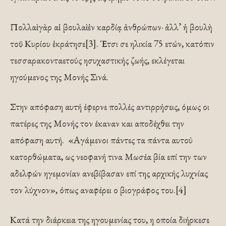
Πολλαὶ γὰρ αἱ βουλαὶ ἐν καρδίᾳ ἀνθρώπων· ἀλλ’ ἡ βουλὴ
τοῦ Κυρίου ἐκράτησε[3]. Έτσι σε ηλικία 75 ετών, κατόπιν
τεσσαρακονταετούς ησυχαστικής ζωής, εκλέγεται
ηγούμενος της Μονής Σινά.
Στην απόφαση αυτή έφερνε πολλές αντιρρήσεις, όμως οι
πατέρες της Μονής τον έκαναν και αποδέχθει την
απόφαση αυτή. «Αγά­μενοι πάντες τα πάντα αυτού
κατορθώματα, ως νεοφανή τινα Μωσέα βία επί την των
αδελφών η­γεμονίαν ανεβίβασαν επί της αρχικής λυχνίας
τον λύχνον», όπως αναφέρει ο βιογράφος του.[4]
Κατά την διάρκεια της ηγουμενίας του, η οποία διήρκεσε