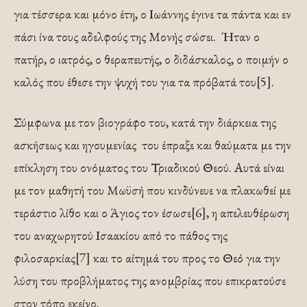
για τέσσερα και μόνο έτη, ο Ιωάννης έγινε τα πάντα και εν
πάσι ίνα τους αδελφούς της Μονής σώσει. Ήταν ο
πατήρ, ο ιατρός, ο θεραπευτής, ο διδάσκαλος, ο ποιμήν ο
καλός που έθεσε την ψυχή του για τα πρόβατά του[5].
Σύμφωνα με τον βιογράφο του, κατά την διάρκεια της
ασκήσεως και ηγουμενίας του έπραξε και θαύματα με την
επίκληση του ονόματος του Τριαδικού Θεού. Αυτά είναι
με τον μαθητή του Μωϋσή που κινδύνευε να πλακωθεί με
τεράστιο λίθο και ο Άγιος τον έσωσε[6], η απελευθέρωση
του αναχωρητού Ισαακίου από το πάθος της
φιλοσαρκίας[7] και το αίτημά του προς το Θεό για την
λύση του προβλήματος της ανομβρίας που επικρατούσε
στον τόπο εκείνο.