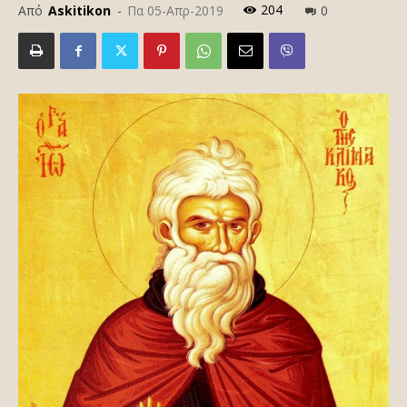
204
Από
Askitikon
-
Πα 05-Απρ-2019
0