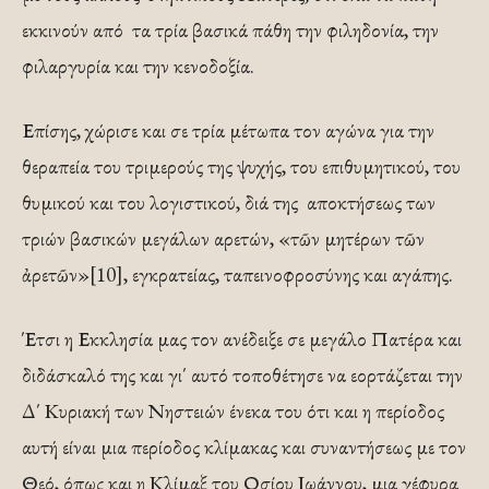
εκκινούν από τα τρία βασικά πάθη την φιληδονία, την
φιλαργυρία και την κενοδοξία.
Επίσης, χώρισε και σε τρία μέτωπα τον αγώνα για την
θεραπεία του τριμερούς της ψυχής, του επιθυμητικού, του
θυμικού και του λογιστικού, διά της αποκτήσεως των
τριών βασικών μεγάλων αρετών, «τῶν μητέρων τῶν
ἀρετῶν»[10], εγκρατείας, ταπεινοφροσύνης και αγάπης.
Έτσι η Εκκλησία μας τον ανέδειξε σε μεγάλο Πατέρα και
διδάσκαλό της και γι΄ αυτό τοποθέτησε να εορτάζεται την
Δ΄ Κυριακή των Νηστειών ένεκα του ότι και η περίοδος
αυτή είναι μια περίοδος κλίμακας και συναντήσεως με τον
Θεό, όπως και η Κλίμαξ του Οσίου Ιωάννου, μια γέφυρα