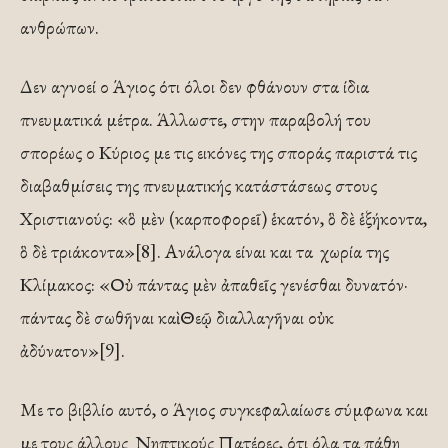
ανθρώπων.
Δεν αγνοεί ο Άγιος ότι όλοι δεν φθάνουν στα ίδια
πνευματικά μέτρα. Άλλωστε, στην παραβολή του
σπορέως ο Κύριος με τις εικόνες της σποράς παριστά τις
διαβαθμίσεις της πνευματικής κατάστάσεως στους
Χριστιανούς: «ὃ μὲν (καρποφορεῖ) ἑκατόν, ὃ δὲ ἑξήκοντα,
ὃ δὲ τριάκοντα»[8]. Ανάλογα είναι και τα χωρία της
Κλίμακος: «Οὐ πάντας μὲν ἀπαθεῖς γενέσθαι δυνατόν·
πάντας δὲ σωθῆναι καὶ Θεῷ διαλλαγῆναι οὐκ
ἀδύνατον»[9].
Με το βιβλίο αυτό, ο Άγιος συγκεφαλαίωσε σύμφωνα και
με τους άλλους Νηπτικούς Πατέρες, ότι όλα τα πάθη