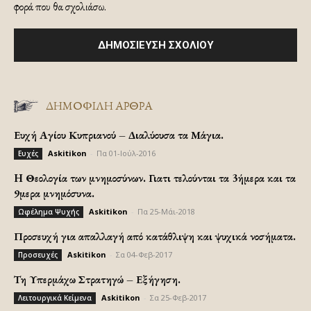
φορά που θα σχολιάσω.
ΔΗΜΟΦΙΛΗ ΑΡΘΡΑ
Ευχή Αγίου Κυπριανού – Διαλύουσα τα Μάγια.
Askitikon
-
Πα 01-Ιούλ-2016
Ευχές
H Θεολογία των μνημοσύνων. Γιατι τελούνται τα 3ήμερα και τα
9μερα μνημόσυνα.
Askitikon
-
Πα 25-Μάι-2018
Ωφέλημα Ψυχής
Προσευχή για απαλλαγή από κατάθλιψη και ψυχικά νοσήματα.
Askitikon
-
Σα 04-Φεβ-2017
Προσευχές
Τη Υπερμάχω Στρατηγώ – Εξήγηση.
Askitikon
-
Σα 25-Φεβ-2017
Λειτουργικά Κείμενα