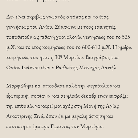
Δεν είναι ακριβώς γνωστός ο τόπος και το έτος
γεννήσεως του Αγίου. Σύμφωνα με τους ερευνητές,
τοποθετούν ως πιθανή χρονολογία γεννήσεως του το 525
μ.Χ. και το έτος κοιμήσεώς του το 600-610 μ.Χ. Η ημέρα
η
κοιμήσεώς του ήταν η 30
Μαρτίου. Βιογράφος του
Οσίου Ιωάννου είναι ο Ραϊθωίτης Μοναχός Δανιήλ.
Μορφώθηκε και σπούδασε καλά την «εγκύκλιον και
εξωτερικήν σοφίαν» και σε ηλικία δεκαέξι ετών εκφράζει
την επιθυμία να καρεί μοναχός στη Μονή της Αγίας
Αικατερίνης Σινά, όπου ζει με μεγάλη άσκηση και
υποταγή σε έμπειρο Γέροντα, τον Μαρτύριο.