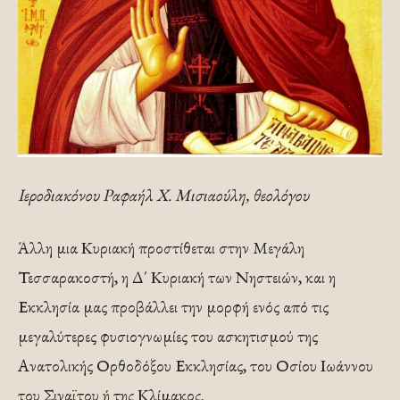
Ιεροδιακόνου Ραφαήλ Χ. Μισιαούλη, θεολόγου
Άλλη μια Κυριακή προστίθεται στην Μεγάλη
Τεσσαρακοστή, η Δ΄ Κυριακή των Νηστειών, και η
Εκκλησία μας προβάλλει την μορφή ενός από τις
μεγαλύτερες φυσιογνωμίες του ασκητισμού της
Ανατολικής Ορθοδόξου Εκκλησίας, του Οσίου Ιωάννου
του Σιναϊτου ή της Κλίμακος.