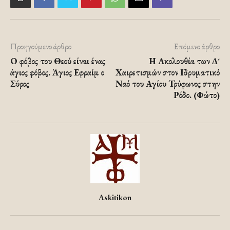
Προηγούμενο άρθρο
Επόμενο άρθρο
Ο φόβος του Θεού είναι ένας
Η Ακολουθία των Δ´
άγιος φόβος. Άγιος Εφραίμ ο
Χαιρετισμών στον Ιδρυματικό
Σύρος
Ναό του Αγίου Τρύφωνος στην
Ρόδο. (Φώτο)
Askitikon