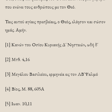
που ενώνει τους ανθρώπους με τον Θεό.
Ταις αυτού αγίαις πρεσβείαις, ο Θεός, ελέησον και σώσον
ημάς. Αμήν.
[1] Κανών του Οσίου Κυριακής Δ΄ Νηστειών, ωδή δ΄
[2] Μτθ. 4,16
[3] Μεγάλου Βασιλείου, ερμηνεία εις τον ΛΒ΄Ψαλμό
[4] Βίος, Μ. 88, 605Α
[5] Ιωαν. 10,11