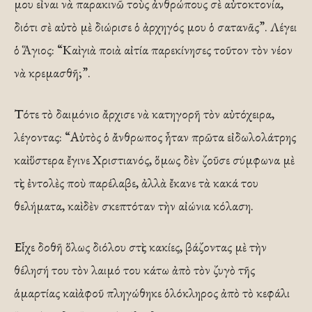
μου εἶναι νὰ παρακινῶ τοὺς ἀνθρώπους σὲ αὐτοκτονία,
διότι σὲ αὐτὸ μὲ διώρισε ὁ ἀρχηγός μου ὁ σατανᾶς”. Λέγει
ὁ Ἅγιος: “Καὶ γιὰ ποιὰ αἰτία παρεκίνησες τοῦτον τὸν νέον
νὰ κρεμασθῆ;”.
Τότε τὸ δαιμόνιο ἄρχισε νὰ κατηγορῆ τὸν αὐτόχειρα,
λέγοντας: “Αὐτὸς ὁ ἄνθρωπος ἦταν πρῶτα εἰδωλολάτρης
καὶ ὕστερα ἔγινε Χριστιανός, ὅμως δὲν ζοῦσε σύμφωνα μὲ
τὶς ἐντολὲς ποὺ παρέλαβε, ἀλλὰ ἔκανε τὰ κακά του
θελήματα, καὶ δὲν σκεπτόταν τὴν αἰώνια κόλαση.
Εἶχε δοθῆ ὅλως διόλου στὶς κακίες, βάζοντας μὲ τὴν
θέλησή του τὸν λαιμό του κάτω ἀπὸ τὸν ζυγὸ τῆς
ἁμαρτίας καὶ ἀφοῦ πληγώθηκε ὁλόκληρος ἀπὸ τὸ κεφάλι