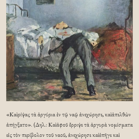
«Καὶ ρίψας τὰ ἀργύρια ἐν τῷ ναῷ ἀνεχώρησε, καὶ ἀπελθὼν
ἀπήγξατο». (Δηλ.: Καὶ ἀφοῦ ἔρριψε τὰ ἀργυρὰ νοµίσµατα
εἰς τὸν περίβολον τοῦ ναοῦ, ἀνεχώρησε καὶ ἐπῆγε καὶ