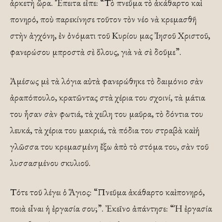
ἀρκετὴ ὥρα. Ἔπειτα εἶπε: “Τὸ πνεῦμα τὸ ἀκάθαρτο καὶ
πονηρό, ποὺ παρεκίνησε τοῦτον τὸν νέο νὰ κρεμασθῆ
στὴν ἀγχόνη, ἐν ὀνόματι τοῦ Κυρίου μας Ἰησοῦ Χριστοῦ,
φανερώσου μπροστὰ σὲ ὅλους, γιὰ νὰ σὲ δοῦμε”.
Ἀμέσως μὲ τὰ λόγια αὐτὰ φανερώθηκε τὸ δαιμόνιο σὰν
ἀραπόπουλο, κρατῶντας στὰ χέρια του σχοινί, τὰ μάτια
του ἦσαν σὰν φωτιά, τὰ χείλη του μαῦρα, τὸ δόντια του
λευκά, τὰ χέρια του μακριά, τὰ πόδια του στραβὰ καὶ ἡ
γλῶσσα του κρεμασμένη ἔξω ἀπὸ τὸ στόμα του, σὰν τοῦ
λυσσασμένου σκυλιοῦ.
Τότε τοῦ λέγει ὁ Ἅγιος: “Πνεῦμα ἀκάθαρτο καὶ πονηρό,
ποιὰ εἶναι ἡ ἐργασία σου;”. Ἐκεῖνο ἀπάντησε: “Ἡ ἐργασία