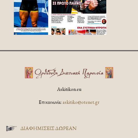
Askitikon.eu
Επικοινωνία:
askitiko@otenet.gr
ΔΙΑΦΗΜΊΣΕΙΣ ΔΩΡΕΆΝ