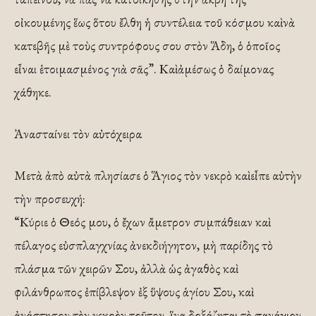
οἰκουμένης ἕως ὅτου ἔλθη ἡ συντέλεια τοῦ κόσμου καὶ νὰ
κατεβῆς μὲ τοὺς συντρόφους σου στὸν Ἅδη, ὁ ὁποῖος
εἶναι ἑτοιμασμένος γιὰ σᾶς”. Καὶ ἀμέσως ὁ δαίμονας
χάθηκε.
Ἀνασταίνει τὸν αὐτόχειρα
Μετὰ ἀπὸ αὐτὰ πλησίασε ὁ Ἅγιος τὸν νεκρὸ καὶ εἶπε αὐτὴν
τὴν προσευχή:
“Κύριε ὁ Θεός μου, ὁ ἔχων ἄμετρον συμπάθειαν καὶ
πέλαγος εὐσπλαγχνίας ἀνεκδιήγητον, μὴ παρίδης τὸ
πλάσμα τῶν χειρῶν Σου, ἀλλὰ ὡς ἀγαθὸς καὶ
φιλάνθρωπος ἐπίβλεψον ἐξ ὕψους ἁγίου Σου, καὶ
ἀνάστησον τὸν νεκρὸν τοῦτον, ἵνα δοξάζηται τὸ παν­άγιον