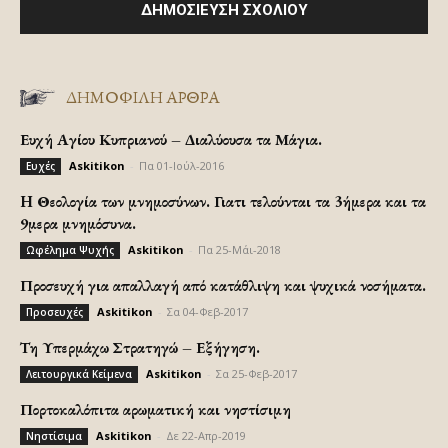
ΔΗΜΟΦΙΛΗ ΑΡΘΡΑ
Ευχή Αγίου Κυπριανού – Διαλύουσα τα Μάγια.
Askitikon
-
Πα 01-Ιούλ-2016
Ευχές
H Θεολογία των μνημοσύνων. Γιατι τελούνται τα 3ήμερα και τα
9μερα μνημόσυνα.
Askitikon
-
Πα 25-Μάι-2018
Ωφέλημα Ψυχής
Προσευχή για απαλλαγή από κατάθλιψη και ψυχικά νοσήματα.
Askitikon
-
Σα 04-Φεβ-2017
Προσευχές
Τη Υπερμάχω Στρατηγώ – Εξήγηση.
Askitikon
-
Σα 25-Φεβ-2017
Λειτουργικά Κείμενα
Πορτοκαλόπιτα αρωματική και νηστίσιμη
Askitikon
-
Δε 22-Απρ-2019
Νηστίσιμα