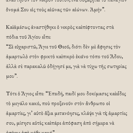
ὄνομά Σου εἰς τοὺς αἰῶνας τῶν αἰώνων. Ἀμήν”.
Καὶ ἀμέσως ἀναστήθηκε ὁ νεκρὸς καὶ πέφτοντας στὰ
πόδια τοῦ Ἁγίου εἶπε:
“Σὲ εὐχαριστῶ, Ἅγιε τοῦ Θεοῦ, διότι δὲν μὲ ἄφησες τὸν
ἁμαρτωλὸ στὸν φρικτὸ καὶ πικρὸ ἐκεῖνο τόπο τοῦ Ἅδου,
ἀλλὰ σὲ παρακαλῶ ὁδήγησέ με, γιὰ νὰ τύχω τῆς σωτηρίας
μου”.
Τότε ὁ Ἅγιος εἶπε: “Ἐπειδή, παιδί μου δοκίμασες καὶ εἶδες
τὸ μεγάλο κακό, ποὺ προξενοῦν στὸν ἄνθρωπο οἱ
ἁμαρτίες, γι’ αὐτὸ ἄξια μετανόησες, κλάψε γιὰ τὶς ἁμαρτίες
σου, μίσησε αὐτὲς καὶ πάρε ἀπόφαση ἀπὸ σήμερα νὰ
ἀπέχης ἀπὸ κάθε κακό”.