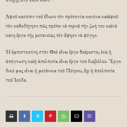
Ἀφοῦ κατόπιν τοῦ ἔδωσε τὸν πρέποντα κανόνα καὶ ἀφοῦ
τὸν καθοδήγησε πῶς πρέπει νὰ περνᾶ τὴν ζωή του καὶ νὰ
κάνη ἔργα τῆς μετανοίας τὸν ἄφησε νὰ φύγη».
Ἡ ἐμπιστοσύνη στὸν Θεὸ εἶναι ἔργο θεάρεστο, ἐνῶ ἡ
ἀπόγνωση καὶ ἡ ἀπελπισία εἶναι ἔργο τοῦ διαβόλου. Ἔργο
δικό μας εἶναι ἡ μετάνοια τοῦ Πέτρου, ὄχι ἡ ἀπελπισία
τοῦ Ἰούδα.