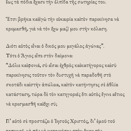
ἕως τὰ πόδια ἔχασε τὴν ἐλπίδα τῆς σωτηρίας του.
Ἔτσι βρῆκα καὶ ἐγὼ τὴν εὐκαιρία καὶ τὸν παρεκίνησα νὰ
κρεμασθῆ, γιὰ νὰ τὸν ἔχω μαζί μου στὴν κόλαση.
Διότι αὐτὸς εἶναι ὁ δικός μου μεγάλος ἀγώνας”.
Τότε ὁ Ἅγιος εἶπε στὸν δαίμονα:
“Δόλιε καὶ φονιά, σὺ εἶσαι ἐχθρὸς καὶ κατήγορος καὶ σὺ
παρεκίνησες τοῦτον τὸν δυστυχῆ νὰ παραδοθῆ στὸ
σκοτάδι καὶ στὴν ἀπώλεια, καὶ τὸν κατήντησες σὲ ἀθλία
κατάσταση, τώρα δὲ τὸν κατηγορεῖς ὅτι αὐτὸς ἔγινε αἴτιος
νὰ κρεσμασθῆ καὶ ὄχι σύ;
Γι’ αὐτὸ σὲ προστάζει ὁ Ἰησοῦς Χριστός, δι’ ἐμοῦ τοῦ
ταπεινοῦ, νὰ πᾶς νὰ κατοικήσης στὴν ἄκρη τῆς