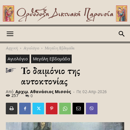
Askitikon
Αρχική
Αγιολόγιο
Μεγάλη Εβδομάδα
Αγιολόγιο
Μεγάλη Εβδομάδα
Το δαιμόνιο της
αυτοκτονίας
Από
Αρχιμ. Αθανάσιος Μισσός
-
Πε 02-Απρ-2026
257
0