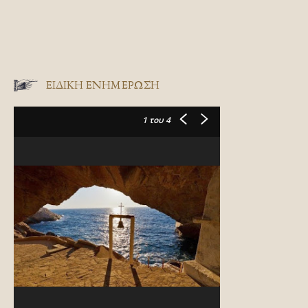
ΕΙΔΙΚΉ ΕΝΗΜΈΡΩΣΗ
1
του 4