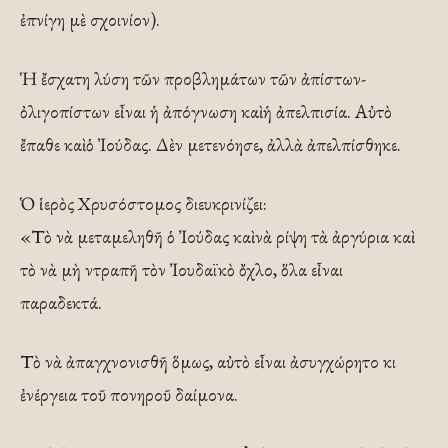
ἐπνίγη µὲ σχοινίον).
Ἡ ἔσχατη λύση τῶν προβλημάτων τῶν ἀπίστων-
ὀλιγοπίστων εἶναι ἡ ἀπόγνωση καὶ ἡ ἀπελπισία. Αὐτὸ
ἔπαθε καὶ ὁ Ἰούδας. Δὲν μετενόησε, ἀλλὰ ἀπελπίσθηκε.
Ὁ ἱερὸς Χρυσόστομος διευκρινίζει:
«Τὸ νὰ μεταμεληθῆ ὁ Ἰούδας καὶ νὰ ρίψη τὰ ἀργύρια καὶ
τὸ νὰ μὴ ντραπῆ τὸν Ἰουδαϊκὸ ὄχλο, ὅλα εἶναι
παραδεκτά.
Τὸ νὰ ἀπαγχνονισθῆ ὅμως, αὐτὸ εἶναι ἀσυγχώρητο κι
ἐνέργεια τοῦ πονηροῦ δαίμονα.