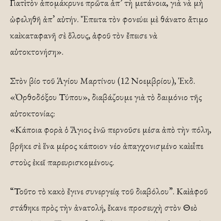
Γιατὶ τὸν ἀπομάκρυνε πρῶτα ἀπ’ τὴ μετάνοια, γιὰ νὰ μὴ
ὠφεληθῆ ἀπ’ αὐτήν. Ἔπειτα τὸν φονεύει μὲ θάνατο ἄτιμο
καὶ καταφανῆ σὲ ὅλους, ἀφοῦ τὸν ἔπεισε νὰ
αὐτοκτονήση».
Στὸν βίο τοῦ Ἁγίου Μαρτίνου (12 Νοεμβρίου), Ἐκδ.
«Ὀρθοδόξου Τύπου», διαβάζουμε γιὰ τὸ δαιμόνιο τῆς
αὐτοκτονίας:
«Κάποια φορὰ ὁ Ἅγιος ἐνῶ περνοῦσε μέσα ἀπὸ τὴν πόλη,
βρῆκε σὲ ἕνα μέρος κάποιον νέο ἀπαγχονισμένο καὶ εἶπε
στοὺς ἐκεῖ παρευρισκομένους.
“Τοῦτο τὸ κακὸ ἔγινε συνεργείᾳ τοῦ διαβόλου”. Καὶ ἀφοῦ
στάθηκε πρὸς τὴν ἀνατολή, ἔκανε προσευχὴ στὸν Θεὸ