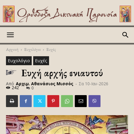
Askitikon
Αρχική
Ευχολόγιο
Ευχές
Ευχολόγιο
Ευχές
Ευχή αρχής ενιαυτού
Από
Αρχιμ. Αθανάσιος Μισσός
-
Σα 10-Ιαν-2026
242
0