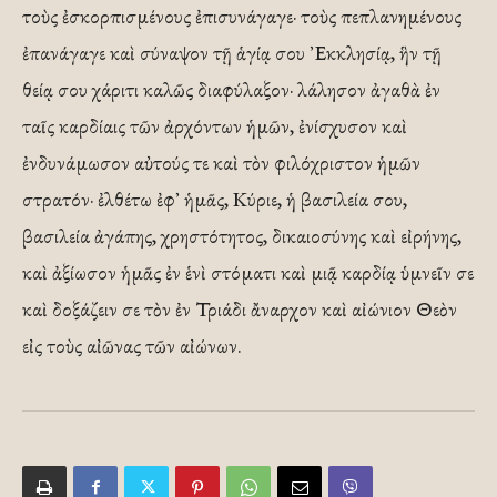
τοὺς ἐσκορπισμένους ἐπισυνάγαγε· τοὺς πεπλανημένους
ἐπανάγαγε καὶ σύναψον τῇ ἁγίᾳ σου ᾿Εκκλησίᾳ, ἣν τῇ
θείᾳ σου χάριτι καλῶς διαφύλαξον· λάλησον ἀγαθὰ ἐν
ταῖς καρδίαις τῶν ἀρχόντων ἡμῶν, ἐνίσχυσον καὶ
ἐνδυνάμωσον αὐτούς τε καὶ τὸν φιλόχριστον ἡμῶν
στρατόν· ἐλθέτω ἐφ᾿ ἡμᾶς, Κύριε, ἡ βασιλεία σου,
βασιλεία ἀγάπης, χρηστότητος, δικαιοσύνης καὶ εἰρήνης,
καὶ ἀξίωσον ἡμᾶς ἐν ἑνὶ στόματι καὶ μιᾷ καρδίᾳ ὑμνεῖν σε
καὶ δοξάζειν σε τὸν ἐν Τριάδι ἄναρχον καὶ αἰώνιον Θεὸν
εἰς τοὺς αἰῶνας τῶν αἰώνων.