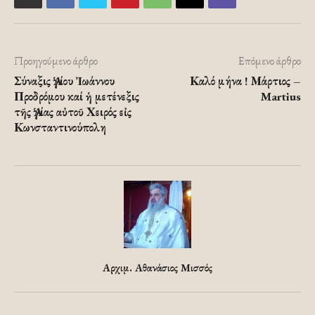
Προηγούμενο άρθρο
Επόμενο άρθρο
Σύναξις Ἁγίου Ἰωάννου
Καλό μήνα ! Μάρτιος –
Προδρόμου καί ἡ μετένεξις
Martius
τῆς Ἁγίας αὐτοῦ Χειρός εἰς
Κωνσταντινούπολη
Αρχιμ. Αθανάσιος Μισσός