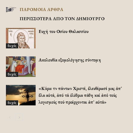
ΠΑΡΟΜΟΙΑ ΑΡΘΡΑ
ΠΕΡΙΣΣΟΤΕΡΑ ΑΠΟ ΤΟΝ ΔΗΜΙΟΥΡΓΟ
Ευχή του Οσίου Θαλασσίου
Ευχές
Ακολουθία εξομολόγησης σύντομη
Ευχές
«Κύριε τῶν πάντων Χριστέ, ἐλευθέρωσέ μας ἀπ᾿
ὅλα αὐτά, ἀπό τά ὀλέθρια πάθη καί ἀπό τούς
λογισμούς πού προέρχονται ἀπ᾿ αὐτά»
Ευχές