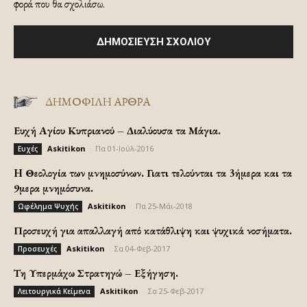
φορά που θα σχολιάσω.
ΔΗΜΟΦΙΛΗ ΑΡΘΡΑ
Ευχή Αγίου Κυπριανού – Διαλύουσα τα Μάγια.
Askitikon
-
Πα 01-Ιούλ-2016
Ευχές
H Θεολογία των μνημοσύνων. Γιατι τελούνται τα 3ήμερα και τα
9μερα μνημόσυνα.
Askitikon
-
Πα 25-Μάι-2018
Ωφέλημα Ψυχής
Προσευχή για απαλλαγή από κατάθλιψη και ψυχικά νοσήματα.
Askitikon
-
Σα 04-Φεβ-2017
Προσευχές
Τη Υπερμάχω Στρατηγώ – Εξήγηση.
Askitikon
-
Σα 25-Φεβ-2017
Λειτουργικά Κείμενα