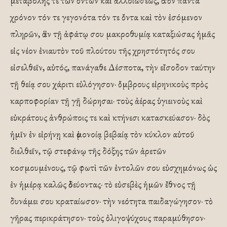
μεταβολῆς τε τῶν ὄντων καὶ ἀλλοιώσεως, ὁ τὸν πάντα
χρόνον τόν τε γεγονότα τόν τε ὄντα καὶ τὸν ἐσόμενον
πληρῶν, ὁ ἐν τῇ ἀφάτῳ σου μακροθυμίᾳ καταξιώσας ἡμᾶς
εἰς νέον ἐνιαυτὸν τοῦ πλούτου τῆς χρηστότητός σου
εἰσελθεῖν, αὐτός, πανάγαθε Δέσποτα, τὴν εἴσοδον ταύτην
τῇ θείᾳ σου χάριτι εὐλόγησον· ὄμβρους εἰρηνικοὺς πρὸς
καρποφορίαν τῇ γῇ δώρησαι· τοὺς ἀέρας ὑγιεινοὺς καὶ
εὐκράτους ἀνθρώποις τε καὶ κτήνεσι κατασκεύασον· δὸς
ἡμῖν ἐν εἰρήνῃ καὶ ὁμονοίᾳ βεβαίᾳ τὸν κύκλον αὐτοῦ
διελθεῖν, τῷ στεφάνῳ τῆς δόξης τῶν ἀρετῶν
κοσμουμένους, τῷ φωτὶ τῶν ἐντολῶν σου εὐσχημόνως ὡς
ἐν ἡμέρᾳ καλῶς ὁδεύοντας· τὸ εὐσεβὲς ἡμῶν ἔθνος τῇ
δυνάμει σου κραταίωσον· τὴν νεότητα παιδαγώγησον· τὸ
γῆρας περικράτησον· τοὺς ὀλιγοψύχους παραμύθησον·