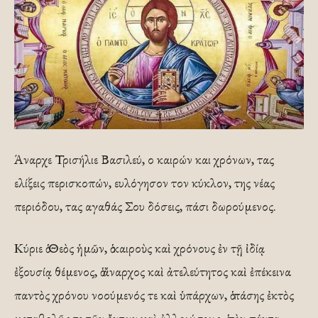
Άναρχε Τρισήλιε Βασιλεύ, ο καιρών και χρόνων, τας
ελίξεις περισκοπών, ευλόγησον τον κύκλον, της νέας
περιόδου, τας αγαθάς Σου δόσεις, πάσι δωρούμενος.
Κύριε ὁ Θεὸς ἡμῶν, ὁ καιροὺς καὶ χρόνους ἐν τῇ ἰδίᾳ
ἐξουσίᾳ θέμενος, ὁ ἄναρχος καὶ ἀτελεύτητος καὶ ἐπέκεινα
παντὸς χρόνου νοούμενός τε καὶ ὑπάρχων, ὁ πάσης ἐκτὸς