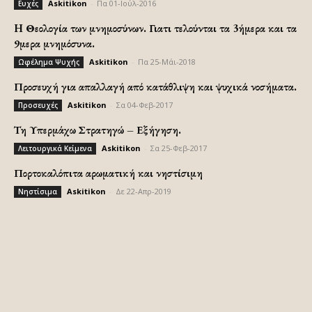
Askitikon
-
Πα 01-Ιούλ-2016
Ευχές
H Θεολογία των μνημοσύνων. Γιατι τελούνται τα 3ήμερα και τα
9μερα μνημόσυνα.
Askitikon
-
Πα 25-Μάι-2018
Ωφέλημα Ψυχής
Προσευχή για απαλλαγή από κατάθλιψη και ψυχικά νοσήματα.
Askitikon
-
Σα 04-Φεβ-2017
Προσευχές
Τη Υπερμάχω Στρατηγώ – Εξήγηση.
Askitikon
-
Σα 25-Φεβ-2017
Λειτουργικά Κείμενα
Πορτοκαλόπιτα αρωματική και νηστίσιμη
Askitikon
-
Δε 22-Απρ-2019
Νηστίσιμα