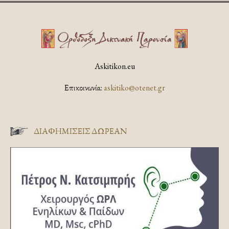
Askitikon.eu
Επικοινωνία:
askitiko@otenet.gr
ΔΙΑΦΗΜΊΣΕΙΣ ΔΩΡΕΆΝ