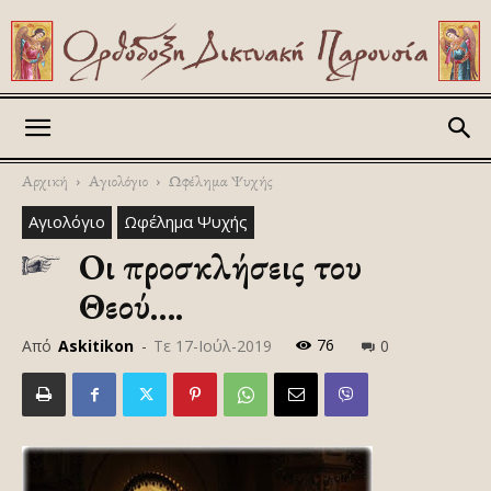
Askitikon
Αρχική
Αγιολόγιο
Ωφέλημα Ψυχής
Αγιολόγιο
Ωφέλημα Ψυχής
Οι προσκλήσεις του
Θεού….
76
Από
Askitikon
-
Τε 17-Ιούλ-2019
0