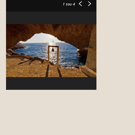
1
του 4