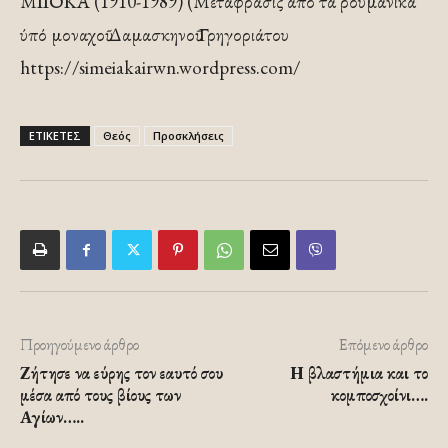
ΜΙΙΟΚΑ (1910-1989) (Μετάφρασις άπό τά ρουμανικά
ύπό μοναχοῦ Δαμασκηνοῦ Γρηγοριάτου
https://simeiakairwn.wordpress.com/
ΕΤΙΚΕΤΕΣ
Θεός
Προσκλήσεις
Προηγούμενο άρθρο
Επόμενο άρθρο
Ζήτησε να εύρης τον εαυτό σου
Η βλαστήμια και το
μέσα από τους βίους των
κομποσχοίνι….
Αγίων…..