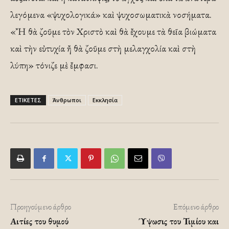
λεγόμενα «ψυχολογικά» καὶ ψυχοσωματικὰ νοσήματα.
«Ἤ θὰ ζοῦμε τὸν Χριστὸ καὶ θὰ ἔχουμε τὰ θεῖα βιώματα
καὶ τὴν εὐτυχία ἤ θὰ ζοῦμε στὴ μελαγχολία καὶ στὴ
λύπη» τόνιζε μὲ ἔμφασι.
ΕΤΙΚΕΤΕΣ
Άνθρωποι
Εκκλησία
Προηγούμενο άρθρο
Επόμενο άρθρο
Αιτίες του θυμού
Ύψωσις του Τιμίου και