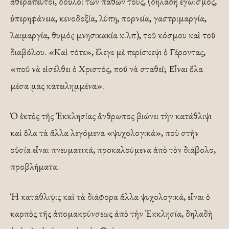
ἀθεράπευτοι, δοῦλοι τῶν παθῶν τους, (δηλαδὴ ἐγωϊσμός,
ὑπερηφάνεια, κενοδοξία, λύπη, πορνεία, γαστριμαργία,
λαιμαργία, θυμός μνησικακία κ.λπ), τοῦ κόσμου καὶ τοῦ
διαβόλου. «Καὶ τότε», ἔλεγε μὲ περίσκεψι ὁ Γέροντας,
«ποῦ νὰ εἰσέλθει ὁ Χριστός, ποῦ νὰ σταθεῖ; Εἶναι ὅλα
μέσα μας κατειλημμένα».
Ὁ ἐκτὸς τῆς Ἐκκλησίας ἄνθρωπος βιώνει τὴν κατάθλιψι
καὶ ὅλα τὰ ἄλλα λεγόμενα «ψυχολογικά», ποὺ στὴν
οὐσία εἶναι πνευματικά, προκαλούμενα ἀπὸ τὸν διάβολο,
προβλήματα.
Ἡ κατάθλιψις καὶ τὰ διάφορα ἄλλα ψυχολογικά, εἶναι ὁ
καρπὸς τῆς ἀπομακρύνσεως ἀπὸ τὴν Ἐκκλησία, δηλαδὴ