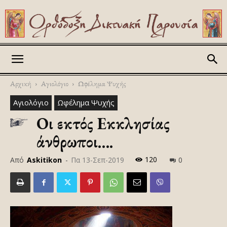
Askitikon
Αρχική
Αγιολόγιο
Ωφέλημα Ψυχής
Αγιολόγιο
Ωφέλημα Ψυχής
Οι εκτός Εκκλησίας
άνθρωποι….
120
Από
Askitikon
-
Πα 13-Σεπ-2019
0