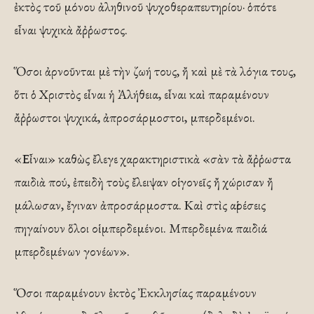
ἐκτὸς τοῦ μόνου ἀληθινοῦ ψυχοθεραπευτηρίου· ὁπότε
εἶναι ψυχικὰ ἄῤῥωστος.
Ὅσοι ἀρνοῦνται μὲ τὴν ζωή τους, ἤ καὶ μὲ τὰ λόγια τους,
ὅτι ὁ Χριστὸς εἶναι ἡ Ἀλήθεια, εἶναι καὶ παραμένουν
ἄῤῥωστοι ψυχικά, ἀπροσάρμοστοι, μπερδεμένοι.
«Εἶναι» καθὼς ἔλεγε χαρακτηριστικὰ «σὰν τὰ ἄῤῥωστα
παιδιὰ πού, ἐπειδὴ τοὺς ἔλειψαν οἱ γονεῖς ἤ χώρισαν ἤ
μάλωσαν, ἔγιναν ἀπροσάρμοστα. Καὶ στὶς αἱρέσεις
πηγαίνουν ὅλοι οἱ μπερδεμένοι. Μπερδεμένα παιδιά
μπερδεμένων γονέων».
Ὅσοι παραμένουν ἐκτὸς Ἐκκλησίας παραμένουν