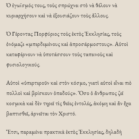
Ὁ ἐγωϊσμός τους, τοὺς σπρώχνει στὸ νὰ θέλουν νὰ
κυριαρχήσουν καὶ νὰ ἐξουσιάζουν τοὺς ἄλλους.
Ὁ Γέροντας Πορφύριος τοὺς ἐκτὸς Ἐκκλησίας, τοὺς
ὀνόμαζε «μπερδεμένους καὶ ἀπροσάρμοστους». Αὐτοὶ
καταφέρνουν νὰ ὑποτάσσουν τοὺς ταπεινοὺς καὶ
φυσιολογικούς.
Αὐτοὶ «ὑπερτεροῦν καὶ στὸν κόσμο, γιατὶ αὐτοὶ εἶναι πιὸ
πολλοὶ καὶ βρίσκουν ὁπαδούς». Ὅσο ὁ ἄνθρωπος ζεῖ
κοσμικὰ καὶ δὲν τηρεῖ τὶς θεῖες ἐντολές, ἀκόμη καὶ ἄν ἔχει
βαπτισθεῖ, ἀρνεῖται τὸν Χριστό.
Ἔτσι, παραμένει πρακτικὰ ἐκτὸς Ἐκκλησίας, δηλαδὴ