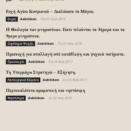
Ευχή Αγίου Κυπριανού – Διαλύουσα τα Μάγια.
Askitikon
-
Πα 01-Ιούλ-2016
Ευχές
H Θεολογία των μνημοσύνων. Γιατι τελούνται τα 3ήμερα και τα
9μερα μνημόσυνα.
Askitikon
-
Πα 25-Μάι-2018
Ωφέλημα Ψυχής
Προσευχή για απαλλαγή από κατάθλιψη και ψυχικά νοσήματα.
Askitikon
-
Σα 04-Φεβ-2017
Προσευχές
Τη Υπερμάχω Στρατηγώ – Εξήγηση.
Askitikon
-
Σα 25-Φεβ-2017
Λειτουργικά Κείμενα
Πορτοκαλόπιτα αρωματική και νηστίσιμη
Askitikon
-
Δε 22-Απρ-2019
Νηστίσιμα