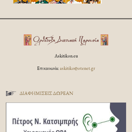
Askitikon.eu
Επικοινωνία:
askitiko@otenet.gr
ΔΙΑΦΗΜΊΣΕΙΣ ΔΩΡΕΆΝ