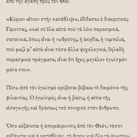
ἀπὸ τὴν ἀγάπη πρὸς τὸν Θεό.
«Κύριον αἴτιον στὴν κατάθλιψι», ἐδίδασκε ὁ διακριτικὸς
Γέροντας, «καὶ σὲ ὅλα αὐτὰ ποὺ τὰ λένε πειρασμικά,
σατανικά, ὅπως εἶναι ἡ νωθρότης, ἡ ἀκηδία, ἡ τεμπελιά,
ποὺ μαζὶ μ’ αὐτὰ εἶναι τόσα ἄλλα ψυχολογικά, δηλαδὴ
πειρασμικὰ πράγματα, εἶναι ὅτι ἔχεις μεγάλον ἐγωϊσμὸν
μέσα σου».
Πίσω ἀπὸ τὸν ἐγωϊσμὸ κρύβεται βέβαια τὸ δαιμόνιο τῆς
φιλαυτίας. Ὁ ἐγωϊσμὸς εἶναι ἡ βάσις, ἡ αἰτία τῆς
εἰσαγωγῆς καὶ δράσεως τοῦ πονηροῦ στὸν ἄνθρωπο.
Ὅσο αὐξάνεται ἡ ἀπομάκρυνσις ἀπὸ τὸν Θεόν, τόσον
αὐξάνεται καὶ ἡ κατάθλιψις, τὸ ἄγχος καὶ ὅλα τὰ ἀνωτέρω