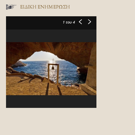
ΕΙΔΙΚΉ ΕΝΗΜΈΡΩΣΗ
1
του 4