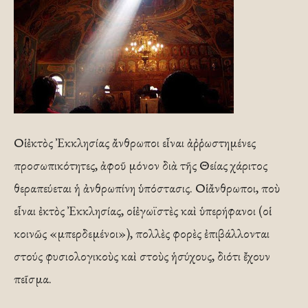
Οἱ ἐκτὸς Ἐκκλησίας ἄνθρωποι εἶναι ἀῤῥωστημένες
προσωπικότητες, ἀφοῦ μόνον διὰ τῆς Θείας χάριτος
θεραπεύεται ἡ ἀνθρωπίνη ὑπόστασις. Οἱ ἄνθρωποι, ποὺ
εἶναι ἐκτὸς Ἐκκλησίας, οἱ ἐγωϊστὲς καὶ ὑπερήφανοι (οἱ
κοινῶς «μπερδεμένοι»), πολλὲς φορὲς ἐπιβάλλονται
στούς φυσιολογικοὺς καὶ στοὺς ἡσύχους, διότι ἔχουν
πεῖσμα.