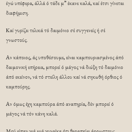
έγώ υπέφερα, άλλά ό τάδε μ” έκανε καλά, καί έτσι γίνεται
διαφήμιση.
Καί γυρίζει τελικά τό δαιμόνιο σέ συγγενείς ή σέ
γνωστούς.
Αν κάποιος, άς υποθέσουμε, είναι καμπουριασμένος άπό
δαιμονική επήρεια, μπορεί ό μάγος νά διώξη τό δαιμόνιο
άπό εκείνον, νά τό στείλη άλλου καί νά σηκωθή όρθιος ό
καμπούρης.
Αν όμως έχη καμπούρα άπό αναπηρία, δέν μπορεί ό
μάγος νά τόν κάνη καλά.
Μού είπαν γιά μιά γυναίκα ότι θεραπεύει άρρωστους,