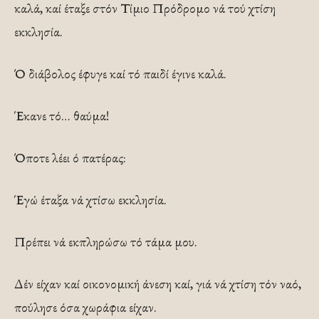
καλά, καί έταξε στόν Τίμιο Πρόδρομο νά τού χτίση
εκκλησία.
Ό διάβολος έφυγε καί τό παιδί έγινε καλά.
Έκανε τό… θαύμα!
Όποτε λέει ό πατέρας:
Έγώ έταξα νά χτίσω εκκλησία.
Πρέπει νά εκπληρώσω τό τάμα μου.
Δέν είχαν καί οικονομική άνεση καί, γιά νά χτίση τόν ναό,
πούλησε όσα χωράφια είχαν.