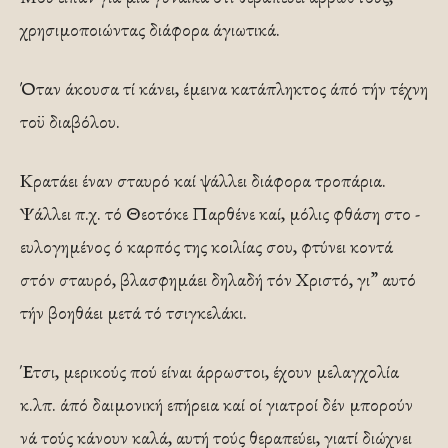
χρησιμοποιώντας διάφορα άγιωτικά.
Όταν άκουσα τί κάνει, έμεινα κατάπληκτος άπό τήν τέχνη
τοϋ διαβόλου.
Κρατάει έναν σταυρό καί ψάλλει διάφορα τροπάρια.
Ψάλλει π.χ. τό ­Θεοτόκε Παρθένε καί, μόλις φθάση στο ­
ευλογημένος ό καρπός της κοιλίας σου, φτύνει κοντά
στόν σταυρό, βλασφημάει δηλαδή τόν Χριστό, γι” αυτό
τήν βοηθάει μετά τό τσιγκελάκι.
Έτσι, μερικούς πού είναι άρρωστοι, έχουν μελαγχολία
κ.λπ. άπό δαιμονική επήρεια καί οί γιατροί δέν μπορούν
νά τούς κάνουν καλά, αυτή τούς θεραπεύει, γιατί διώχνει