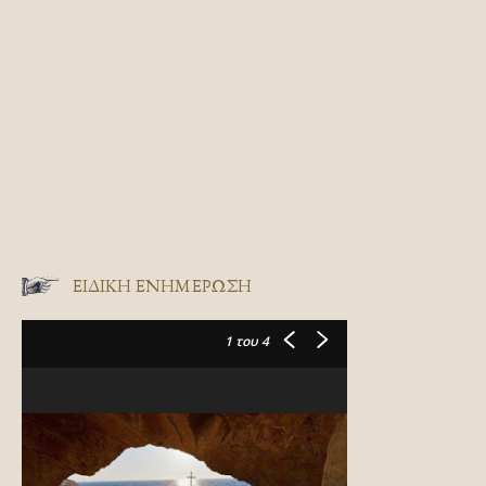
ΕΙΔΙΚΉ ΕΝΗΜΈΡΩΣΗ
1
του 4