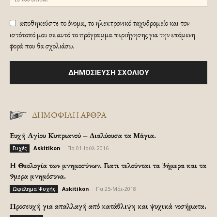
αποθηκεύστε το όνομα, το ηλεκτρονικό ταχυδρομείο και τον
ιστότοπό μου σε αυτό το πρόγραμμα περιήγησης για την επόμενη
φορά που θα σχολιάσω.
ΔΗΜΟΦΙΛΗ ΑΡΘΡΑ
Ευχή Αγίου Κυπριανού – Διαλύουσα τα Μάγια.
Askitikon
-
Πα 01-Ιούλ-2016
Ευχές
H Θεολογία των μνημοσύνων. Γιατι τελούνται τα 3ήμερα και τα
9μερα μνημόσυνα.
Askitikon
-
Πα 25-Μάι-2018
Ωφέλημα Ψυχής
Προσευχή για απαλλαγή από κατάθλιψη και ψυχικά νοσήματα.