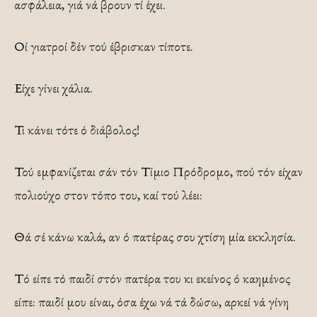
ασφάλεια, γιά νά βρουν τί έχει.
Οί γιατροί δέν τού έβρισκαν τίποτε.
Είχε γίνει χάλια.
Τι κάνει τότε ό διάβολος!
Τού εμφανίζεται σάν τόν Τίμιο Πρόδρομο, πού τόν είχαν
πολιούχο στον τόπο του, καί τού λέει:
Θά σέ κάνω καλά, αν ό πατέρας σου χτίση μία εκκλησία.
Τό είπε τό παιδί στόν πατέρα του κι εκείνος ό καημένος
είπε: παιδί μου είναι, όσα έχω νά τά δώσω, αρκεί νά γίνη