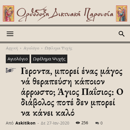
Askitikon
Αρχική
Αγιολόγιο
Ωφέλημα Ψυχής
Αγιολόγιο
Ωφέλημα Ψυχής
Γεροντα, μπορεί ένας μάγος
νά θεραπεύση κάποιον
άρρωστο; Άγιος Παΐσιος: Ο
διάβολος ποτέ δεν μπορεί
να κάνει καλό
256
Από
Askitikon
-
Δε 27-Ιαν-2020
0