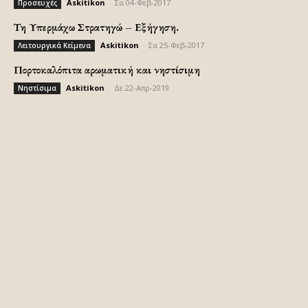
Askitikon
-
Σα 04-Φεβ-2017
Προσευχές
Τη Υπερμάχω Στρατηγώ – Εξήγηση.
Askitikon
-
Σα 25-Φεβ-2017
Λειτουργικά Κείμενα
Πορτοκαλόπιτα αρωματική και νηστίσιμη
Askitikon
-
Δε 22-Απρ-2019
Νηστίσιμα