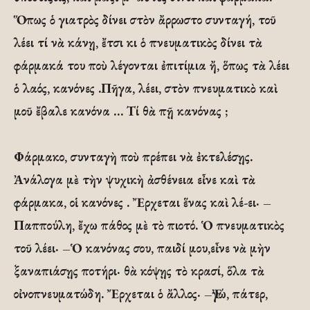
Ὅπως ὁ γιατρὸς δίνει στὸν ἄρρωστο συνταγή, τοῦ
λέει τί νὰ κάνῃ, ἔτσι κι ὁ πνευματικὸς δίνει τὰ
φάρμακά του ποὺ λέγονται ἐπιτίμια ἤ, ὅπως τὰ λέει
ὁ λαός, κανόνες .Πῆγα, λέει, στὸν πνευματικὸ καὶ
μοῦ ἔβαλε κανόνα … Τί θὰ πῇ κανόνας ;
Φάρμακο, συνταγὴ ποὺ πρέπει νὰ ἐκτελέσῃς.
Ἀνάλογα μὲ τὴν ψυχικὴ ἀσθένεια εἶνε καὶ τὰ
φάρμακα, οἱ κανόνες . Ἔρχεται ἕνας καὶ λέ-ει· –
Παππούλη, ἔχω πάθος μὲ τὸ πιοτό. Ὁ πνευματικὸς
τοῦ λέει· –Ὁ κανόνας σου, παιδί μου,εἶνε νὰ μὴν
ξαναπιάσῃς ποτήρι· θὰ κόψῃς τὸ κρασί, ὅλα τὰ
οἰνοπνευματώδη. Ἔρχεται ὁ ἄλλος· –Ἐγώ, πάτερ,