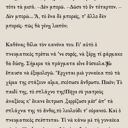
τότε τὰ μισά. –Δὲν μπορῶ. –Δῶσε τὸ ἓν τέταρτον. –
Δὲν μπορῶ… Ἄ, τὸ ἕνα δὲ μπορεῖς, τ᾽ ἄλλο δὲν
μπορεῖς· πῶς θὰ γίνῃ λοιπόν;
Καθένας θέλει τὸν κανόνα του. Γι᾽ αὐτὸ ὁ
πνευματικὸς πρέπει νά ᾽νε σοφός, νὰ ξέρῃ τί φάρμακο
θὰ δώσῃ. Σήμερα τὰ πράγματα εἶνε δύσκολα.Ἐγὼ
ἔπαυσα νὰ ἐξομολογῶ. Ἔρχεται μιὰ γυναίκα ποὺ τὰ
χέρια της στάζουν αἷμα, σκότωσε ἄνθρωπο. Ποιόν; Τὸ
παιδί της, τὸ σπλάχνο της!Πῆγε σὲ γιατροὺς
ἀναξίους κ᾽ ἔκανε ἔκτρωσι ,ξερρίζωσε μέσ᾽ ἀπ᾽ τὰ
σπλάχνα της τὸ ἄνθος,τὸ λουλούδι τ᾽ οὐρανοῦ. Καὶ ὁ
πνευματικὸς σκέπτεται· Τί νὰ κάνω μὲ τὴ γυναῖκα