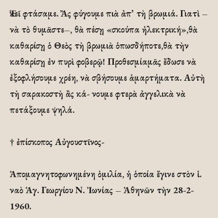
Ἐκεῖ φτάσαμε. Ἂς φύγουμε πιὰ ἀπ᾽ τὴ βρωμιά. Γιατὶ –
νὰ τὸ θυμᾶστε–, θὰ πέσῃ «σκούπα ἠλεκτρική»,θὰ
καθαρίσῃ ὁ Θεὸς τὴ βρωμιὰ ὁπωσδήποτε,θὰ τὴν
καθαρίσῃ ἐν πυρὶ φοβερῷ! Προθεσμίαμᾶς ἔδωσε νὰ
ἐξοφλήσουμε χρέη, νὰ σβήσουμε ἁμαρτήματα. Αὐτὴ
τὴ σαρακοστὴ ἂς κά- νουμε φτερὰ ἀγγελικὰ νὰ
πετάξουμε ψηλά.
† ἐπίσκοπος Αὐγουστῖνος-
Ἀπομαγνητοφωνημένη ὁμιλία, ἡ ὁποία ἔγινε στὸν ἱ.
ναὸ Ἁγ. Γεωργίου Ν. Ἰωνίας – Ἀθηνῶν τὴν 28-2-
1960.