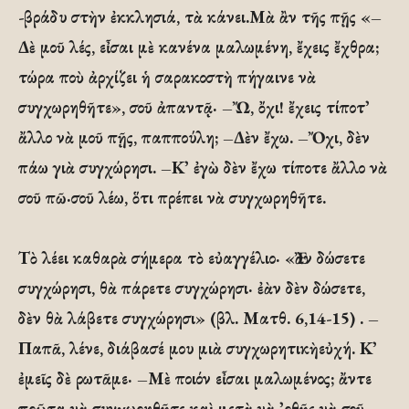
-βράδυ στὴν ἐκκλησιά, τὰ κάνει.Μὰ ἂν τῆς πῇς «–
Δὲ μοῦ λές, εἶσαι μὲ κανένα μαλωμένη, ἔχεις ἔχθρα;
τώρα ποὺ ἀρχίζει ἡ σαρακοστὴ πήγαινε νὰ
συγχωρηθῆτε», σοῦ ἀπαντᾷ· –Ὤ, ὄχι! ἔχεις τίποτ᾽
ἄλλο νὰ μοῦ πῇς, παππούλη; –Δὲν ἔχω. –Ὄχι, δὲν
πάω γιὰ συγχώρησι. –Κ᾽ ἐγὼ δὲν ἔχω τίποτε ἄλλο νὰ
σοῦ πῶ·σοῦ λέω, ὅτι πρέπει νὰ συγχωρηθῆτε.
Τὸ λέει καθαρὰ σήμερα τὸ εὐαγγέλιο· «Ἐὰν δώσετε
συγχώρησι, θὰ πάρετε συγχώρησι· ἐὰν δὲν δώσετε,
δὲν θὰ λάβετε συγχώρησι» (βλ. Ματθ. 6,14-15) . –
Παπᾶ, λένε, διάβασέ μου μιὰ συγχωρητικὴεὐχή. Κ᾽
ἐμεῖς δὲ ρωτᾶμε· –Μὲ ποιόν εἶσαι μαλωμένος; ἄντε
πρῶτα νὰ συγχωρηθῆτε καὶ μετὰ νὰ ᾽ρθῇς νὰ σοῦ