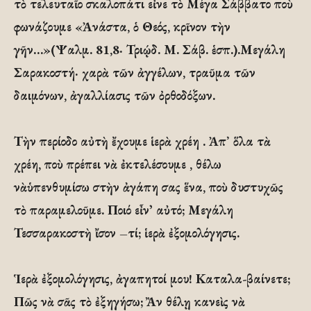
τὸ τελευταῖο σκαλοπάτι εἶνε τὸ Μέγα Σάββατο ποὺ
φωνάζουμε «Ἀνάστα, ὁ Θεός, κρῖνον τὴν
γῆν…»(Ψαλμ. 81,8· Τριῴδ. Μ. Σάβ. ἑσπ.).Μεγάλη
Σαρακοστή· χαρὰ τῶν ἀγγέλων, τραῦμα τῶν
δαιμόνων, ἀγαλλίασις τῶν ὀρθοδόξων.
Τὴν περίοδο αὐτὴ ἔχουμε ἱερὰ χρέη . Ἀπ᾿ ὅλα τὰ
χρέη, ποὺ πρέπει νὰ ἐκτελέσουμε , θέλω
νὰὑπενθυμίσω στὴν ἀγάπη σας ἕνα, ποὺ δυστυχῶς
τὸ παραμελοῦμε. Ποιό εἶν᾽ αὐτό; Μεγάλη
Τεσσαρακοστὴ ἴσον –τί; ἱερὰ ἐξομολόγησις.
Ἱερὰ ἐξομολόγησις, ἀγαπητοί μου! Καταλα-βαίνετε;
Πῶς νὰ σᾶς τὸ ἐξηγήσω; Ἂν θέλῃ κανεὶς νὰ