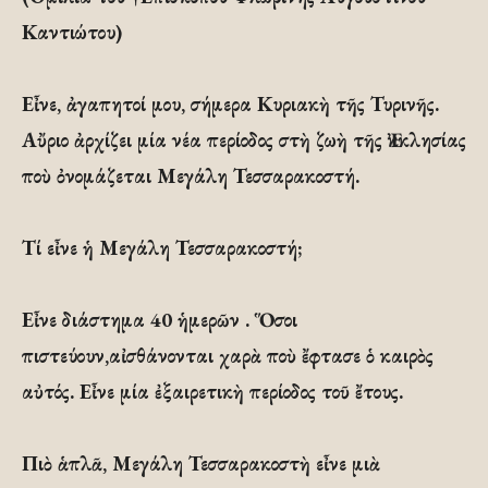
Καντιώτου)
Εἶνε, ἀγαπητοί μου, σήμερα Κυριακὴ τῆς Τυρινῆς.
Αὔριο ἀρχίζει μία νέα περίοδος στὴ ζωὴ τῆς Ἐκκλησίας
ποὺ ὀνομάζεται Μεγάλη Τεσσαρακοστή.
Τί εἶνε ἡ Μεγάλη Τεσσαρακοστή;
Εἶνε διάστημα 40 ἡμερῶν . Ὅσοι
πιστεύουν,αἰσθάνονται χαρὰ ποὺ ἔφτασε ὁ καιρὸς
αὐτός. Εἶνε μία ἐξαιρετικὴ περίοδος τοῦ ἔτους.
Πιὸ ἁπλᾶ, Μεγάλη Τεσσαρακοστὴ εἶνε μιὰ