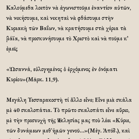
Καλούμεθα λοιπὸν νὰ ἀγωνιστοῦμε ἐναντίον αὐτῶν,
νὰ νικήσουμε, καὶ νικηταὶ νὰ φθάσουμε στὴν
Κυριακὴ τῶν Βαΐων, νὰ κρατήσουμε στὰ χέρια τὰ
βάϊα, νὰ προσκυνήσουμε τὸ Χριστὸ καὶ νὰ ποῦμε κ᾽
ἐμεῖς
«Ὡσαννά, εὐλογημένος ὁ ἐρχόμενος ἐν ὀνόματι
Κυρίου»(Μᾶρκ. 11,9).
Μεγάλη Τεσσαρακοστὴ τί ἄλλο εἶνε; Εἶνε μιὰ σκάλα
μὲ 40 σκαλοπάτια. Τὸ πρῶτο σκαλοπάτι εἶνε αὔριο,
μὲ τὴν προσευχὴ τῆς Ἐκκλησίας μας ποὺ λέει «Κύριε,
τῶν δυνάμεων μεθ᾿ἡμῶν γενοῦ…»(Μέγ. Ἀπόδ.), καὶ