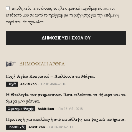
αποθηκεύστε το όνομα, το ηλεκτρονικό ταχυδρομείο και τον
ιστότοπό μου σε αυτό το πρόγραμμα περιήγησης για την επόμενη
φορά που θα σχολιάσω.
ΔΗΜΟΦΙΛΗ ΑΡΘΡΑ
Ευχή Αγίου Κυπριανού – Διαλύουσα τα Μάγια.
Askitikon
-
Πα 01-Ιούλ-2016
Ευχές
H Θεολογία των μνημοσύνων. Γιατι τελούνται τα 3ήμερα και τα
9μερα μνημόσυνα.
Askitikon
-
Πα 25-Μάι-2018
Ωφέλημα Ψυχής
Προσευχή για απαλλαγή από κατάθλιψη και ψυχικά νοσήματα.
Askitikon
-
Σα 04-Φεβ-2017
Προσευχές