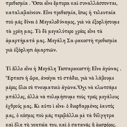
προθεσμία . Ὅσοι εἶνε ἔμποροι καὶ συναλλάσσονται,
καταλαβαίνουν. Εἶνε προθεσμία, ἴσως ἡ τελευταία
ποὺ μᾶς δίνει ὁ Μεγαλοδύναμος, γιὰ νὰ ἐξοφλήσουμε
τὰ χρέη μας. Τὸ δὲ μεγαλύτερο χρέος εἶνε τὰ
ἁμαρτήματά μας. Μεγάλη Σα-ρακοστὴ προθεσμία
γιὰ ἐξόφλησι ἁμαρτιῶν.
Τί ἄλλο εἶνε ἡ Μεγάλη Τεσσαρακοστή; Εἶνε ἀγώνας .
Ἔφτασε ἡ ὥρα, ἀνοίγει τὸ στάδιο, γιὰ νὰ λάβουμε
μέρος ὅλοι σὲ πνευματικὸ ἀγῶνα.Ὄχι νὰ κλωτσᾶμε
μπάλλες, ἀλλὰ νὰ πολεμήσουμε τοὺς τρεῖς μεγάλους
ἐχθρούς μας. Κι αὐτο ὶ εἶνε· ὁ διεφθαρμένος ἑαυτός
μας, ὁ κόσμος ποὺ μᾶς περιβάλλει μὲ τὰ θέλγητρα
καὶ ὅλη τὴ γοητεία του, καὶ ὁ σατανᾶς ἢ ἑωσφόρος.