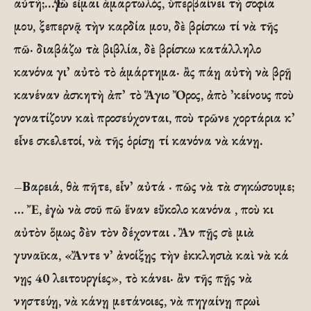
αὐτή;…Ἐγὼ εἶμαι ἁμαρτωλός, ὑπερβαίνει τὴ σοφία
μου, ξεπερνᾷ τὴν καρδία μου, δὲ βρίσκω τί νὰ τῆς
πῶ· διαβάζω τὰ βιβλία, δὲ βρίσκω κατάλληλο
κανόνα γι᾽ αὐτὸ τὸ ἁμάρτημα· ἂς πάῃ αὐτὴ νὰ βρῇ
κανέναν ἀσκητὴ ἀπ᾽ τὸ Ἅγιο Ὄρος, ἀπὸ ᾽κείνους ποὺ
γονατίζουν καὶ προσεύχονται, ποὺ τρῶνε χορτάρια κ᾽
εἶνε σκελετοί, νὰ τῆς ὁρίσῃ τί κανόνα νὰ κάνῃ.
–Βαρειά, θὰ πῆτε, εἶν᾽ αὐτά · πῶς νὰ τὰ σηκώσουμε;
… Ἔ, ἐγὼ νὰ σοῦ πῶ ἕναν εὔκολο κανόνα , ποὺ κι
αὐτὸν ὅμως δὲν τὸν δέχονται . Ἂν πῇς σὲ μιὰ
γυναῖκα, «Ἄντε ν᾽ ἀνοίξῃς τὴν ἐκκλησιὰ καὶ νὰ κά
νῃς 40 λειτουργίες», τὸ κάνει· ἂν τῆς πῇς νὰ
νηστεύῃ, νὰ κάνῃ μετάνοιες, νὰ πηγαίνῃ πρωὶ