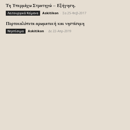
Τη Υπερμάχω Στρατηγώ – Εξήγηση.
Askitikon
-
Σα 25-Φεβ-2017
Λειτουργικά Κείμενα
Πορτοκαλόπιτα αρωματική και νηστίσιμη
Askitikon
-
Δε 22-Απρ-2019
Νηστίσιμα