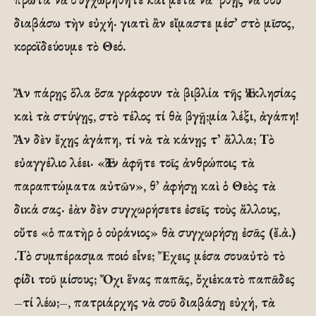
διαβάσω τὴν εὐχή· γιατὶ ἂν εἴμαστε μέσ᾽ στὸ μῖσος,
κοροϊδεύουμε τὸ Θεό.
Ἂν πάρῃς ὅλα ὅσα γράφουν τὰ βιβλία τῆς Ἐκκλησίας
καὶ τὰ στύψῃς, στὸ τέλος τί θὰ βγῇ;μία λέξι, ἀγάπη!
Ἂν δὲν ἔχῃς ἀγάπη, τί νὰ τὰ κάνῃς τ᾽ ἄλλα; Τὸ
εὐαγγέλιο λέει· «Ἐὰν ἀφῆτε τοῖς ἀνθρώποις τὰ
παραπτώματα αὐτῶν», θ᾽ ἀφήσῃ καὶ ὁ Θεὸς τὰ
δικά σας· ἐὰν δὲν συγχωρήσετε ἐσεῖς τοὺς ἄλλους,
οὔτε «ὁ πατὴρ ὁ οὐράνιος» θὰ συγχωρήσῃ ἐσᾶς (ἔ.ἀ.)
.Τὸ συμπέρασμα ποιό εἶνε; Ἔχεις μέσα σουαὐτὸ τὸ
φίδι τοῦ μίσους; Ὄχι ἕνας παπᾶς, ὄχιἑκατὸ παπᾶδες
–τί λέω;–, πατριάρχης νὰ σοῦ διαβάσῃ εὐχή, τὰ