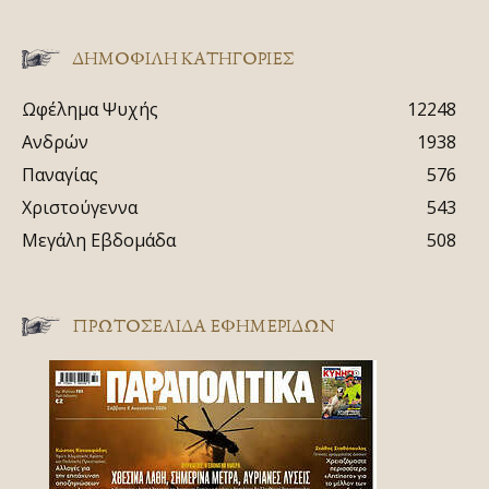
ΔΗΜΟΦΙΛΗ ΚΑΤΗΓΟΡΙΕΣ
Ωφέλημα Ψυχής
12248
Ανδρών
1938
Παναγίας
576
Χριστούγεννα
543
Μεγάλη Εβδομάδα
508
ΠΡΩΤΟΣΈΛΙΔΑ ΕΦΗΜΕΡΊΔΩΝ