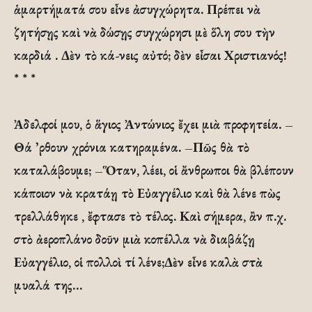
ἁμαρτήματά σου εἶνε ἀσυγχώρητα. Πρέπει νὰ
ζητήσῃς καὶ νὰ δώσῃς συγχώρησι μὲ ὅλη σου τὴν
καρδιά . Δὲν τὸ κά-νεις αὐτό; δὲν εἶσαι Χριστιανός!
* * *
Ἀδελφοί μου, ὁ ἅγιος Ἀντώνιος ἔχει μιὰ προφητεία. –
Θά ᾽ρθουν χρόνια κατηραμένα. –Πῶς θὰ τὸ
καταλάβουμε; –Ὅταν, λέει, οἱ ἄνθρωποι θὰ βλέπουν
κάποιον νὰ κρατάῃ τὸ Εὐαγγέλιο καὶ θὰ λένε πὼς
τρελλάθηκε , ἔφτασε τὸ τέλος. Καὶ σήμερα, ἂν π.χ.
στὸ ἀεροπλάνο δοῦν μιὰ κοπέλλα νὰ διαβάζῃ
Εὐαγγέλιο, οἱ πολλοὶ τί λένε;Δὲν εἶνε καλὰ στὰ
μυαλά της…