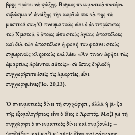
βρῇς πρέπει νὰ ψάξῃς. Βρῆκες πνευματικὸ πατέρα
σεβάσμιο ν᾿ ἀνοίξῃς τὴν καρδιά σου νὰ πῇς τὰ
μυστικά σου; Ὁ πνευματικὸς εἶνε ὁ ἀντιπρόσωπος
τοῦ Χριστοῦ, ὁ ὁποῖος εἶπε στοὺς ἁγίους ἀποστόλους
καὶ διὰ τῶν ἀποστόλων ἡ φωνή του φτάνει στοὺς
σημερινοὺς κληρικοὺς καὶ λέει· «Ἄν τινων ἀφῆτε τὰς
ἁμαρτίας ἀφίενται αὐτοῖς»· σὲ ὅσους δηλαδὴ
συγχωρήσετε ἐσεῖς τὶς ἁμαρτίες, εἶνε
συγχωρημένες(Ἰω. 20,23).
Ὁ πνευματικὸς δίνει τὴ συγχώρησι , ἀλλὰ ἡ ῥί- ζα
τῆς ἐξομολογήσεως εἶνε ὁ ἴδιος ὁ Χριστός. Μαζὶ μὲ τὴ
συγχώρησι ὁ πνευματικὸς δίνει καὶ συμβουλὲς –
ὑποδείξεις, καὶ μαζὶ μ᾽ αὐτὲς δίνει καὶ φάρμακα.