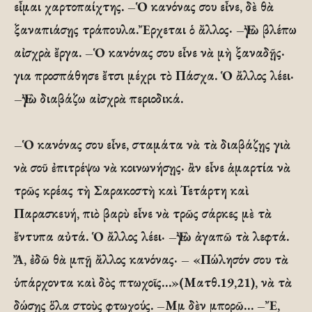
εἶμαι χαρτοπαίχτης. –Ὁ κανόνας σου εἶνε, δὲ θὰ
ξαναπιάσῃς τράπουλα.Ἔρχεται ὁ ἄλλος· –Ἐγὼ βλέπω
αἰσχρὰ ἔργα. –Ὁ κανόνας σου εἶνε νὰ μὴ ξαναδῇς·
για προσπάθησε ἔτσι μέχρι τὸ Πάσχα. Ὁ ἄλλος λέει·
–Ἐγὼ διαβάζω αἰσχρὰ περιοδικά.
–Ὁ κανόνας σου εἶνε, σταμάτα νὰ τὰ διαβάζῃς γιὰ
νὰ σοῦ ἐπιτρέψω νὰ κοινωνήσῃς· ἂν εἶνε ἁμαρτία νὰ
τρῶς κρέας τὴ Σαρακοστὴ καὶ Τετάρτη καὶ
Παρασκευή, πιὸ βαρὺ εἶνε νὰ τρῶς σάρκες μὲ τὰ
ἔντυπα αὐτά. Ὁ ἄλλος λέει· –Ἐγὼ ἀγαπῶ τὰ λεφτά.
Ἄ, ἐδῶ θὰ μπῇ ἄλλος κανόνας· – «Πώλησόν σου τὰ
ὑπάρχοντα καὶ δὸς πτωχοῖς…»(Ματθ.19,21), νὰ τὰ
δώσῃς ὅλα στοὺς φτωχούς. –Μμ δὲν μπορῶ… –Ἔ,