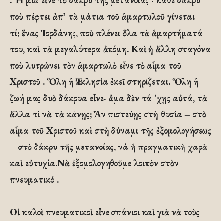
. Ἡ μία εἶνε τὸ δάκρυ τῆς μετανοίας · κάθε δάκρυ
ποὺ πέφτει ἀπ᾽ τὰ μάτια τοῦ ἁμαρτωλοῦ γίνεται –
τί; ἕνας Ἰορδάνης, ποὺ πλένει ὅλα τὰ ἁμαρτήματά
του, καὶ τὰ μεγαλύτερα ἀκόμη. Καὶ ἡ ἄλλη σταγόνα
ποὺ λυτρώνει τὸν ἁμαρτωλὸ εἶνε τὸ αἷμα τοῦ
Χριστοῦ . Ὅλη ἡ Ἐκκλησία ἐκεῖ στηρίζεται. Ὅλη ἡ
ζωή μας δυὸ δάκρυα εἶνε· ἅμα δὲν τά ᾿χῃς αὐτά, τὰ
ἄλλα τί νὰ τὰ κάνῃς; Ἂν πιστεύῃς στὴ θυσία – στὸ
αἷμα τοῦ Χριστοῦ καὶ στὴ δύναμι τῆς ἐξομολογήσεως
– στὸ δάκρυ τῆς μετανοίας, νά ἡ πραγματικὴ χαρὰ
καὶ εὐτυχία.Νὰ ἐξομολογηθοῦμε λοιπὸν στὸν
πνευματικό .
Οἱ καλοὶ πνευματικοὶ εἶνε σπάνιοι καὶ γιὰ νὰ τοὺς