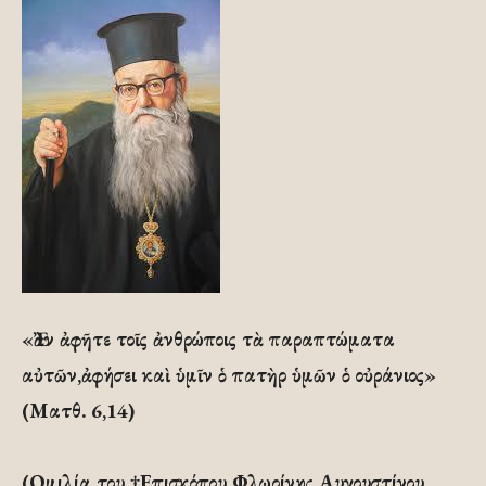
«Ἐὰν ἀφῆτε τοῖς ἀνθρώποις τὰ παραπτώματα
αὐτῶν,ἀφήσει καὶ ὑμῖν ὁ πατὴρ ὑμῶν ὁ οὐράνιος»
(Ματθ. 6,14)
(Ομιλία του †Επισκόπου Φλωρίνης Αυγουστίνου