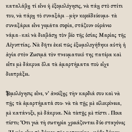
καταλάβῃ τί εἶνε ἡ ἐξομολόγησις, νὰ πάῃ στὸ σπίτι
του, νὰ πάρῃ τὸ συναξάρι –μὴν κοροϊδεύουμε· τὰ
συναξάρια εἶνε γεμᾶτα σοφία, στάζουν οὐράνιο
νάμα–καὶ νὰ διαβάσῃ τὸν βίο τῆς ὁσίας Μαρίας τῆς
Αἰγυπτίας. Νὰ δῆτε ἐκεῖ πῶς ἐξωμολογήθηκε αὐτὴ ἡ
ἁγία στὸν Ζωσιμᾶ τὸν πνευματικό της πατέρα καὶ
εἶπε μὲ δάκρυα ὅλα τὰ ἁμαρτήματα ποὺ εἶχε
διαπράξει.
Ἐξομολόγησις εἶνε, ν᾽ ἀνοίξῃς τὴν καρδιά σου καὶ νὰ
πῇς τὰ ἁμαρτήματά σου· νὰ τὰ πῇς μὲ εἰλικρίνεια,
μὲ κατάνυξι, μὲ δάκρυα. Νὰ τὰπῇς μὲ πίστι . Ποια
πίστι; Ὅτι γιὰ τὴ σωτηρία χρειάζονται δύο σταγόνες