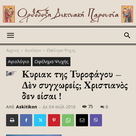
Askitikon
Αρχική
Αγιολόγιο
Ωφέλημα Ψυχής
Αγιολόγιο
Ωφέλημα Ψυχής
Κυριακὴ της Τυροφάγου –
Δὲν συγχωρείς; Χριστιανὸς
δεν είσαι !
75
Από
Askitikon
-
Δε 04-Ιούλ-2016
0