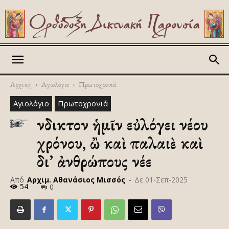
Askitikon
Αρχική
Αγιολόγιο
Πρωτοχρονιά
Αγιολόγιο
Πρωτοχρονιά
Ἴνδικτον ἡμῖν εὐλόγει νέου
χρόνου, ὢ καὶ παλαιὲ καὶ
δι’ ἀνθρώπους νέε
Από
Αρχιμ. Αθανάσιος Μισσός
-
Δε 01-Σεπ-2025
54
0