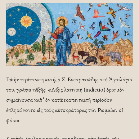
Γιὰ τὴν περίπτωση αὐτή, ὁ Σ. Εὐστρατιάδης στὸ Ἁγιολόγιό
του, γράφει τὰ ἑξῆς: «Λέξις λατινικὴ (indictio) ὁρισμὸν
σημαίνουσα καθ’ ὂν κατὰ δεκαπενταετὴ περίοδον
ἐπληρώνοντο εἰς τοὺς αὐτοκράτορας τῶν Ρωμαίων οἱ
φόροι.
Κατὰ τὴν ἐκκλησιαστικὴν παράδοσιν, τὴν ἀρχὴν τῆς