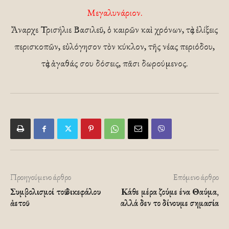
Μεγαλυνάριον.
Ἄναρχε Τρισήλιε Βασιλεῦ, ὁ καιρῶν καὶ χρόνων, τὰς ἑλίξεις
περισκοπῶν, εὐλόγησον τὸν κύκλον, τῆς νέας περιόδου,
τὰς ἀγαθάς σου δόσεις, πᾶσι δωρούμενος.
Προηγούμενο άρθρο
Επόμενο άρθρο
Συμβολισμοί τοῦ δικεφάλου
Κάθε μέρα ζούμε ένα Θαύμα,
ἀετοῦ
αλλά δεν το δίνουμε σημασία