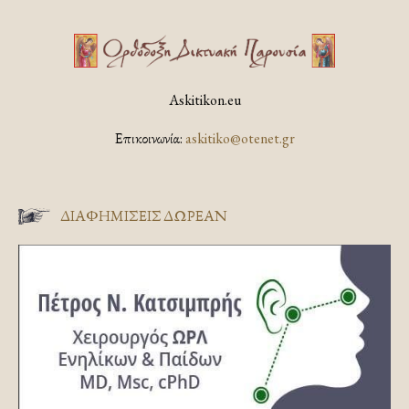
Askitikon.eu
Επικοινωνία:
askitiko@otenet.gr
ΔΙΑΦΗΜΊΣΕΙΣ ΔΩΡΕΆΝ