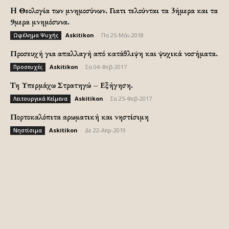
H Θεολογία των μνημοσύνων. Γιατι τελούνται τα 3ήμερα και τα
9μερα μνημόσυνα.
Askitikon
-
Πα 25-Μάι-2018
Ωφέλημα Ψυχής
Προσευχή για απαλλαγή από κατάθλιψη και ψυχικά νοσήματα.
Askitikon
-
Σα 04-Φεβ-2017
Προσευχές
Τη Υπερμάχω Στρατηγώ – Εξήγηση.
Askitikon
-
Σα 25-Φεβ-2017
Λειτουργικά Κείμενα
Πορτοκαλόπιτα αρωματική και νηστίσιμη
Askitikon
-
Δε 22-Απρ-2019
Νηστίσιμα