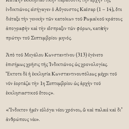
ἰνδικτιῶνος εἰσήγαγεν ὁ Αὔγουστος Καῖσαρ (1 – 14), ὄτε
διέταξε τὴν γενικὴν τῶν κατοίκων τοῦ Ρωμαϊκοῦ κράτους
ἀπογραφὴν καὶ τὴν εἴσπραξιν τῶν φόρων, κατὰ τὴν
πρώτην τοῦ Σεπτεμβρίου μηνός.
Ἀπὸ τοῦ Μεγάλου Κωνσταντίνου (313) ἐγένετο
ἐπισήμως χρῆσις τῆς Ἰνδικτιῶνος ὡς χρονολογίας.
Ἔκτοτε δὲ ἡ ἐκκλησία Κωνσταντινουπόλεως μέχρι τοῦ
νῦν ἑορτάζει τὴν 1η Σεπτεμβρίου ὡς ἀρχὴν τοῦ
ἐκκλησιαστικοῦ ἔτους».
«Ἴνδικτον ἡμῖν εὐλόγει νέου χρόνου, ὢ καὶ παλαιὲ καὶ δι’
ἀνθρώπους νέε».