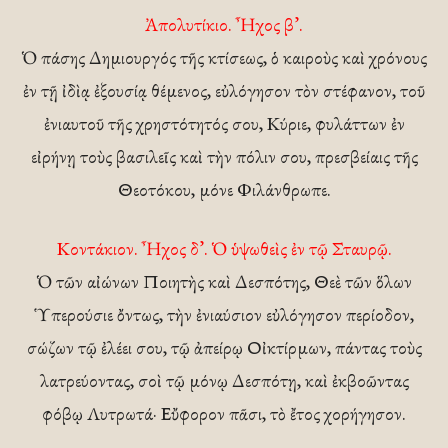
Ἀπολυτίκιο. Ἦχος β’.
Ὁ πάσης Δημιουργός τῆς κτίσεως, ὁ καιροὺς καὶ χρόνους
ἐν τῇ ἰδὶᾳ ἐξουσίᾳ θέμενος, εὐλόγησον τὸν στέφανον, τοῦ
ἐνιαυτοῦ τῆς χρηστότητός σου, Κύριε, φυλάττων ἐν
εἰρήνῃ τοὺς βασιλεῖς καὶ τὴν πόλιν σου, πρεσβείαις τῆς
Θεοτόκου, μόνε Φιλάνθρωπε.
Κοντάκιον. Ἦχος δ’. Ὁ ὑψωθεὶς ἐν τῷ Σταυρῷ.
Ὁ τῶν αἰώνων Ποιητὴς καὶ Δεσπότης, Θεὲ τῶν ὅλων
Ὑπερούσιε ὄντως, τὴν ἐνιαύσιον εὐλόγησον περίοδον,
σώζων τῷ ἐλέει σου, τῷ ἀπείρῳ Οἰκτίρμων, πάντας τοὺς
λατρεύοντας, σοὶ τῷ μόνῳ Δεσπότῃ, καὶ ἐκβοῶντας
φόβῳ Λυτρωτά· Εὔφορον πᾶσι, τὸ ἔτος χορήγησον.