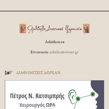
Askitikon.eu
Επικοινωνία:
askitiko@otenet.gr
ΔΙΑΦΗΜΊΣΕΙΣ ΔΩΡΕΆΝ