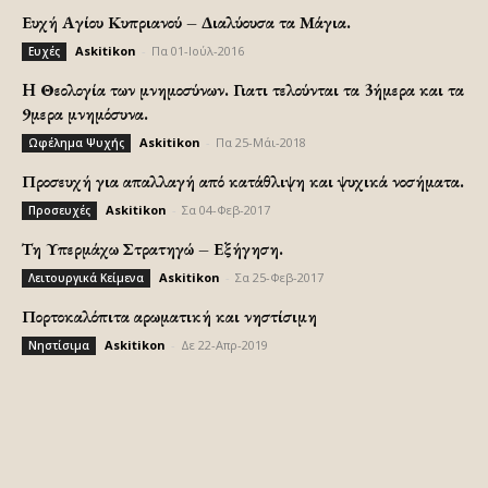
Ευχή Αγίου Κυπριανού – Διαλύουσα τα Μάγια.
Askitikon
-
Πα 01-Ιούλ-2016
Ευχές
H Θεολογία των μνημοσύνων. Γιατι τελούνται τα 3ήμερα και τα
9μερα μνημόσυνα.
Askitikon
-
Πα 25-Μάι-2018
Ωφέλημα Ψυχής
Προσευχή για απαλλαγή από κατάθλιψη και ψυχικά νοσήματα.
Askitikon
-
Σα 04-Φεβ-2017
Προσευχές
Τη Υπερμάχω Στρατηγώ – Εξήγηση.
Askitikon
-
Σα 25-Φεβ-2017
Λειτουργικά Κείμενα
Πορτοκαλόπιτα αρωματική και νηστίσιμη
Askitikon
-
Δε 22-Απρ-2019
Νηστίσιμα