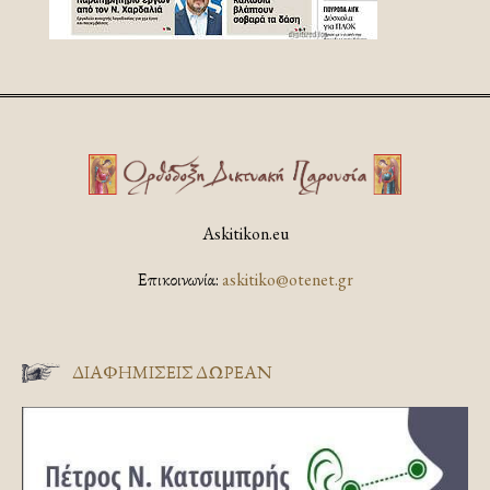
Askitikon.eu
Επικοινωνία:
askitiko@otenet.gr
ΔΙΑΦΗΜΊΣΕΙΣ ΔΩΡΕΆΝ