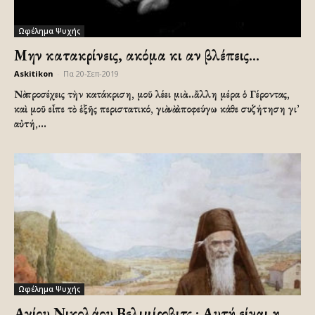
Ωφέλημα Ψυχής
Μην κατακρίνεις, ακόμα κι αν βλέπεις…
Askitikon
-
Πα 20-Σεπ-2019
Νὰ προσέχεις τὴν κατάκριση, μοῦ λέει μιὰ ...ἄλλη μέρα ὁ Γέροντας,
καὶ μοῦ εἶπε τὸ ἑξῆς περιστατικό, γιὰ νὰ ἀποφεύγω κάθε συζήτηση γι’
αὐτή,...
Ωφέλημα Ψυχής
Αγίου Νικολάου Βελιμίροβιτς : Αυτή είναι η