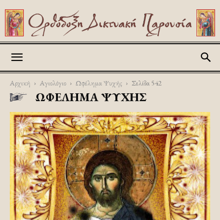
Askitikon
Αρχική
Αγιολόγιο
Ωφέλημα Ψυχής
Σελίδα 542
ΩΦΈΛΗΜΑ ΨΥΧΉΣ