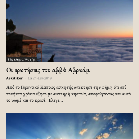
Ωφέλημα Ψυχής
Οι ερωτήσεις του αββά Αβραάμ
Askitikon
-
Σα 21-Σεπ-2019
Από το Γεροντικό Κάποιος ασκητής απέκτησε την φήμη ότι επί
πενήντα χρόνια έζησε με αυστηρή νηστεία, αποφεύγοντας και αυτό
το ψωμί και το κρασί. Έλεγε...