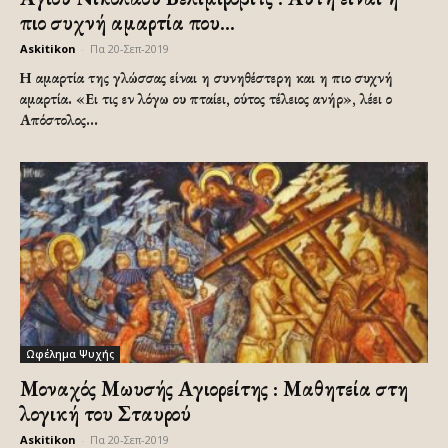
πιο συχνή αμαρτία που...
Askitikon
-
Πα 20-Σεπ-2019
Η αμαρτία της γλώσσας είναι η συνηθέστερη και η πιο συχνή
αμαρτία. «Ει τις εν λόγω ου πταίει, ούτος τέλειος ανήρ», λέει ο
Απόστολος...
Ωφέλημα Ψυχής
Μοναχός Μωυσής Αγιορείτης : Μαθητεία στη
λογική του Σταυρού
Askitikon
-
Πα 20-Σεπ-2019