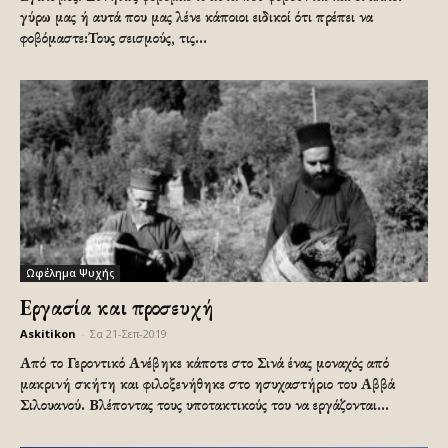
γύρω μας ή αυτά που μας λένε κάποιοι ειδικοί ότι πρέπει να
φοβόμαστε:Τους σεισμούς, τις...
Ωφέλημα Ψυχής
Εργασία και προσευχή
Askitikon
-
Σα 21-Σεπ-2019
Από το Γεροντικό Ανέβηκε κάποτε στο Σινά ένας μοναχός από
μακρινή σκήτη και φιλοξενήθηκε στο ησυχαστήριο του Αββά
Σιλουανού. Βλέποντας τους υποτακτικούς του να εργάζονται...