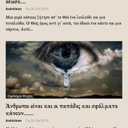
έδωσε....
Askitikon
-
Πα 20-Σεπ-2019
Μια φορά κάποιος ζήτησε απ' το Θεό ένα λουλούδι και μια
πεταλούδα. Ο Θεός όμως αντί γι' αυτά, του έδωσε ένα κάκτο και μια
κάμπια. Αυτό...
Ωφέλημα Ψυχής
Άνθρωποι είναι και οι παπάδες και σφάλματα
κάνουν…….
Askitikon
-
Πα 20-Σεπ-2019