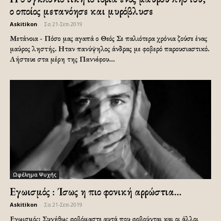
ο οποίος μετανόησε και μυρόβλυσε
Askitikon
-
Σα 21-Σεπ-2019
Μετάνοια - Πόσο μας αγαπά ο Θεός Σε παλιότερα χρόνια ζούσε ένας
μαύρος ληστής. Ηταν πανύψηλος άνδρας με φοβερό παρουσιαστικό.
Λήστευε στα μέρη της Παννέφου...
Ωφέλημα Ψυχής
Εγωισμός : Ίσως η πιο φονική αρρώστια…
Askitikon
-
Σα 21-Σεπ-2019
Εγωισμός: Συνήθως φοβόμαστε αυτά που φοβούνται και οι άλλοι