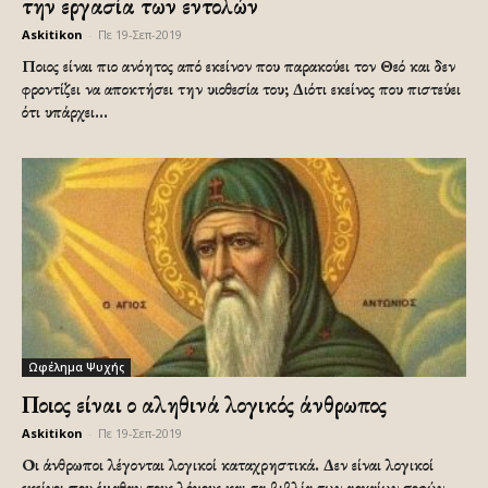
την εργασία των εντολών
Askitikon
-
Πε 19-Σεπ-2019
Ποιος είναι πιο ανόητος από εκείνον που παρακούει τον Θεό και δεν
φροντίζει να αποκτήσει την υιοθεσία του; Διότι εκείνος που πιστεύει
ότι υπάρχει...
Ωφέλημα Ψυχής
Ποιος είναι ο αληθινά λογικός άνθρωπος
Askitikon
-
Πε 19-Σεπ-2019
Οι άνθρωποι λέγονται λογικοί καταχρηστικά. Δεν είναι λογικοί
εκείνοι που έμαθαν τους λόγους και τα βιβλία των αρχαίων σοφών,