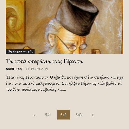
Ωφέλημα Ψυχής
Τα επτά στεφάνια ενός Γέροντα
Askitikon
-
Πε 19-Σεπ-2019
Ήταν ένας Γέροντας στη Θηβαϊδα που έμενε σ΄ένα σπήλαιο και είχε
έναν υποτακτικό μαθητευόμενο. Συνήθιζε ο Γέροντας κάθε βράδυ να
του δίνει ωφέλιμες συμβουλές και...
541
542
543