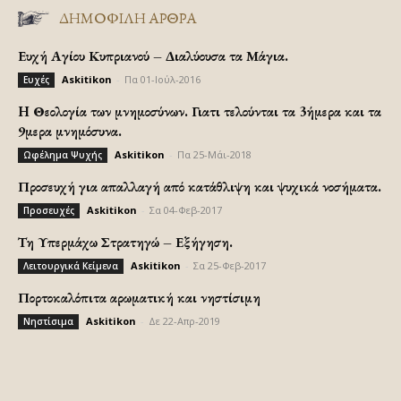
ΔΗΜΟΦΙΛΗ ΑΡΘΡΑ
Ευχή Αγίου Κυπριανού – Διαλύουσα τα Μάγια.
Askitikon
-
Πα 01-Ιούλ-2016
Ευχές
H Θεολογία των μνημοσύνων. Γιατι τελούνται τα 3ήμερα και τα
9μερα μνημόσυνα.
Askitikon
-
Πα 25-Μάι-2018
Ωφέλημα Ψυχής
Προσευχή για απαλλαγή από κατάθλιψη και ψυχικά νοσήματα.
Askitikon
-
Σα 04-Φεβ-2017
Προσευχές
Τη Υπερμάχω Στρατηγώ – Εξήγηση.
Askitikon
-
Σα 25-Φεβ-2017
Λειτουργικά Κείμενα
Πορτοκαλόπιτα αρωματική και νηστίσιμη
Askitikon
-
Δε 22-Απρ-2019
Νηστίσιμα