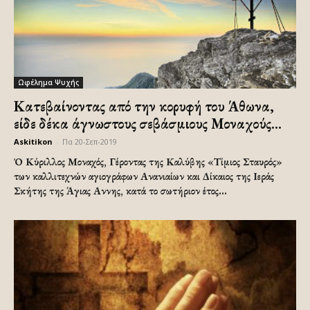
Ωφέλημα Ψυχής
Κατεβαίνοντας από την κορυφή του Άθωνα,
είδε δέκα άγνωστους σεβάσμιους Μοναχούς...
Askitikon
-
Πα 20-Σεπ-2019
Ό Κύριλλος Μοναχός, Γέροντας της Καλύβης «Τίμιος Σταυρός»
των καλλιτεχνών αγιογράφων Ανανιαίων και Δίκαιος της Ιεράς
Σκήτης της Άγιας Αννης, κατά το σωτήριον έτος...