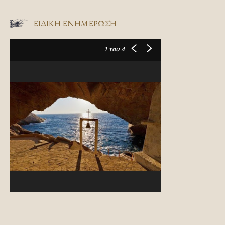
ΕΙΔΙΚΉ ΕΝΗΜΈΡΩΣΗ
1
του 4