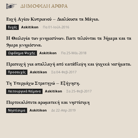
ΔΗΜΟΦΙΛΗ ΑΡΘΡΑ
Ευχή Αγίου Κυπριανού – Διαλύουσα τα Μάγια.
Askitikon
-
Πα 01-Ιούλ-2016
Ευχές
H Θεολογία των μνημοσύνων. Γιατι τελούνται τα 3ήμερα και τα
9μερα μνημόσυνα.
Askitikon
-
Πα 25-Μάι-2018
Ωφέλημα Ψυχής
Προσευχή για απαλλαγή από κατάθλιψη και ψυχικά νοσήματα.
Askitikon
-
Σα 04-Φεβ-2017
Προσευχές
Τη Υπερμάχω Στρατηγώ – Εξήγηση.
Askitikon
-
Σα 25-Φεβ-2017
Λειτουργικά Κείμενα
Πορτοκαλόπιτα αρωματική και νηστίσιμη
Askitikon
-
Δε 22-Απρ-2019
Νηστίσιμα