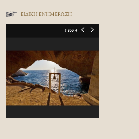
ΕΙΔΙΚΉ ΕΝΗΜΈΡΩΣΗ
1
του 4