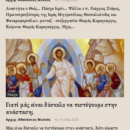
Αναστήτω ο Θεός... Πάσχα Ιερόν... Ψάλλει ο π. Γεώργιος Στάμος,
Πρωτοπρεσβύτερος της Ιεράς Μητροπόλεως Θεσσαλιώτιδος και
Φαναριοφερσάλων. μονταζ - επεξεργασία: Θωμάς Καραγεώργος.
Kείμενα: Θωμάς Καραγεώργος. Ήχος...
Πάσχα
Γιατί μάς είναι δύσκολο να πιστέψουμε στην
ανάσταση;
Αρχιμ. Αθανάσιος Μισσός
-
Κυ 16-Απρ-2023
Μας είναι δύσκολο να πιστέψουμε στην ανάσταση, διότι είμαστε