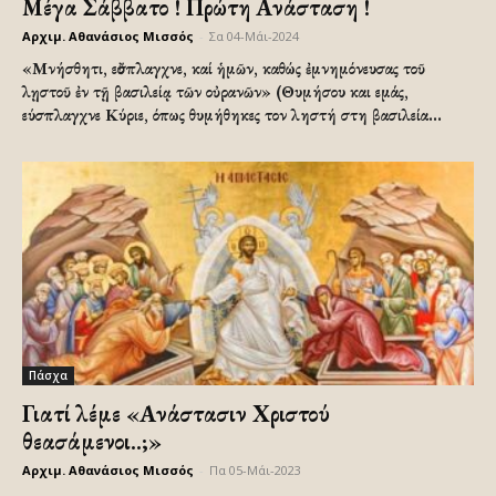
Μέγα Σάββατο ! Πρώτη Ανάσταση !
Αρχιμ. Αθανάσιος Μισσός
-
Σα 04-Μάι-2024
«Μνήσθητι, εὔσπλαγχνε, καί ἡμῶν, καθώς ἐμνημόνευσας τοῦ
λῃστοῦ ἐν τῇ βασιλείᾳ τῶν οὐρανῶν» (Θυμήσου και εμάς,
εύσπλαγχνε Κύριε, όπως θυμήθηκες τον ληστή στη βασιλεία...
Πάσχα
Γιατί λέμε «Ανάστασιν Χριστού
θεασάμενοι..;»
Αρχιμ. Αθανάσιος Μισσός
-
Πα 05-Μάι-2023