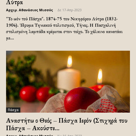
Λύτρα
Αρχιμ. Αθανάσιος Μισσός
-
Δε 17-Απρ-2023
"Το ωόν τού Πάσχα". 1874-75 του Νικηφόρου Λύτρα (1832-
1904). Ίδρυμα Τηνιακού πολιτισμού, Τήνος. Η Πασχαλινή
στολισμένη λαμπάδα κρέμεται στον τοίχο. Το χάλκινο κανατάκι
με...
Πάσχα
Αναστήτω ο Θεός – Πάσχα Ιερόν (Στιχηρά του
Πάσχα – Ακούστε...
Αρχιμ. Αθανάσιος Μισσός
-
Κυ 16-Απρ-2023