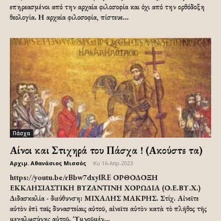
επηρεασμένοι από την αρχαία φιλοσοφία και όχι από την ορθόδοξη
θεολογία. Η αρχαία φιλοσοφία, πίστευε...
Πάσχα
Αίνοι και Στιχηρά του Πάσχα ! (Ακούστε τα)
Αρχιμ. Αθανάσιος Μισσός
-
Κυ 16-Απρ-2023
https://youtu.be/rBbw7dxylRE ΟΡΘΟΔΟΞΗ
ΕΚΚΛΗΣΙΑΣΤΙΚΗ ΒΥΖΑΝΤΙΝΗ ΧΟΡΩΔΙΑ (Ο.Ε.ΒΥ.Χ.)
Διδασκαλία - διεύθυνση: ΜΙΧΑΛΗΣ ΜΑΚΡΗΣ. Στίχ. Αἰνεῖτε
αὐτὸν ἐπὶ ταῖς δυναστείαις αὐτοῦ, αἰνεῖτε αὐτὸν κατὰ τὸ πλῆθος τῆς
μεγαλωσύνης αὐτοῦ. Ὑμνοῦμέν...