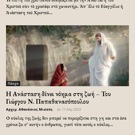
Χριστοῦ σὰν τὸ χρυσάφι στὸ χωνευτήρι. Ἀπ ̓ ὅλο τὸ Εὐαγγέλιο ἡ
Ἀνάσταση τοῦ Χριστοῦ...
Πάσχα
Η Ανάσταση δίνει νόημα στη ζωή – Του
Γιώργου Ν. Παπαθανασόπουλου
Αρχιμ. Αθανάσιος Μισσός
-
Δε 17-Απρ-2023
Ο κύκλος της ζωής δεν μπορεί να περιορίζεται στη γη και στα όσα
χρόνια ζει σ’ αυτήν ο άνθρωπος, γιατί τότε αυτός ο κύκλος...