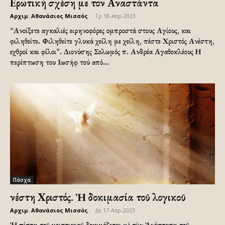
Ερωτική σχέση με τον Αναστάντα
Αρχιμ. Αθανάσιος Μισσός
-
Τρ 18-Απρ-2023
“Ανοίξετε αγκαλιές ειρηνοφόρες ομπροστά στους Αγίους, και
φιληθείτε. Φιληθείτε γλυκά χείλη με χείλη, πέστε Χριστός Ανέστη,
εχθροί και φίλοι”. Διονύσης Σολωμός π. Ανδρέα Αγαθοκλέους Η
περίπτωση του Ιωσήφ τού από...
Πάσχα
Ἀνέστη Χριστός. Ἡ δοκιμασία τοῦ λογικοῦ
Αρχιμ. Αθανάσιος Μισσός
-
Δε 17-Απρ-2023
Ἡ πίστη τοῦ χριστιανοῦ δοκιμάζεται μὲ τὴν Ἀνάσταση τοῦ