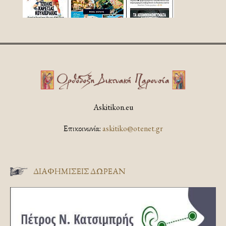
Askitikon.eu
Επικοινωνία:
askitiko@otenet.gr
ΔΙΑΦΗΜΊΣΕΙΣ ΔΩΡΕΆΝ