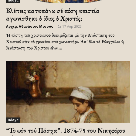
Πάσχα
Βλέπεις καταπάνω σέ πόση απιστία
αγωνίσθηκε ὁ ίδιος ὁ Χριστός;
Αρχιμ. Αθανάσιος Μισσός
-
Δε 17-Απρ-2023
Ἡ πίστη τοῦ χριστιανοῦ δοκιμάζεται μὲ τὴν Ἀνάσταση τοῦ
Χριστοῦ σὰν τὸ χρυσάφι στὸ χωνευτήρι. Ἀπ᾿ ὅλο τὸ Εὐαγγέλιο ἡ
Ἀνάσταση τοῦ Χριστοῦ εἶναι...
Πάσχα
“Το ωόν τού Πάσχα”. 1874-75 του Νικηφόρου