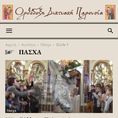
Askitikon
Αρχική
Αγιολόγιο
Πάσχα
Σελίδα 5
ΠΆΣΧΑ
Πάσχα