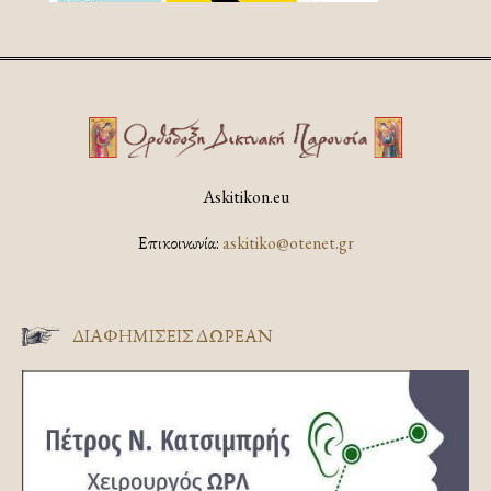
Askitikon.eu
Επικοινωνία:
askitiko@otenet.gr
ΔΙΑΦΗΜΊΣΕΙΣ ΔΩΡΕΆΝ