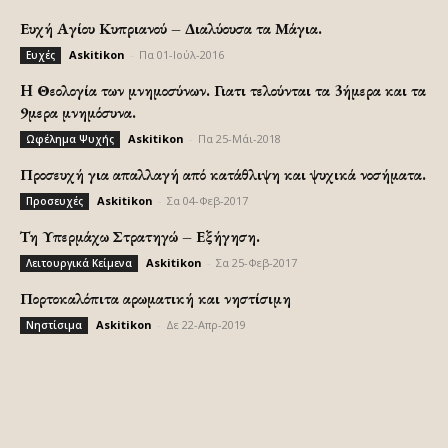
Ευχή Αγίου Κυπριανού – Διαλύουσα τα Μάγια.
Askitikon
-
Πα 01-Ιούλ-2016
Ευχές
H Θεολογία των μνημοσύνων. Γιατι τελούνται τα 3ήμερα και τα
9μερα μνημόσυνα.
Askitikon
-
Πα 25-Μάι-2018
Ωφέλημα Ψυχής
Προσευχή για απαλλαγή από κατάθλιψη και ψυχικά νοσήματα.
Askitikon
-
Σα 04-Φεβ-2017
Προσευχές
Τη Υπερμάχω Στρατηγώ – Εξήγηση.
Askitikon
-
Σα 25-Φεβ-2017
Λειτουργικά Κείμενα
Πορτοκαλόπιτα αρωματική και νηστίσιμη
Askitikon
-
Δε 22-Απρ-2019
Νηστίσιμα