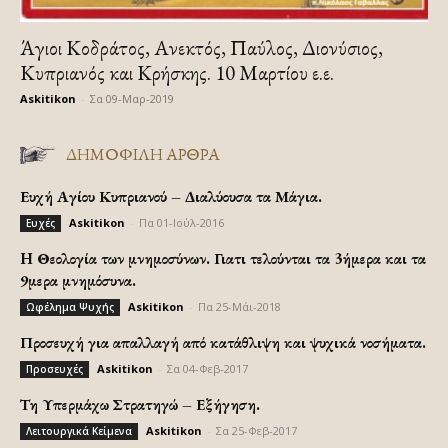
Άγιοι Κοδράτος, Ανεκτός, Παύλος, Διονύσιος,
Κυπριανός και Κρήσκης. 10 Μαρτίου ε.ε.
Askitikon
-
Σα 09-Μαρ-2019
ΔΗΜΟΦΙΛΗ ΑΡΘΡΑ
Ευχή Αγίου Κυπριανού – Διαλύουσα τα Μάγια.
Askitikon
-
Πα 01-Ιούλ-2016
Ευχές
H Θεολογία των μνημοσύνων. Γιατι τελούνται τα 3ήμερα και τα
9μερα μνημόσυνα.
Askitikon
-
Πα 25-Μάι-2018
Ωφέλημα Ψυχής
Προσευχή για απαλλαγή από κατάθλιψη και ψυχικά νοσήματα.
Askitikon
-
Σα 04-Φεβ-2017
Προσευχές
Τη Υπερμάχω Στρατηγώ – Εξήγηση.
Askitikon
-
Σα 25-Φεβ-2017
Λειτουργικά Κείμενα