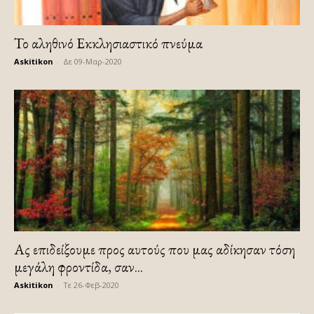
Το αληθινό Εκκλησιαστικό πνεύμα
Askitikon
-
Δε 09-Μαρ-2020
Ας επιδείξουμε προς αυτούς που μας αδίκησαν τόση
μεγάλη φροντίδα, σαν...
Askitikon
-
Τε 26-Φεβ-2020