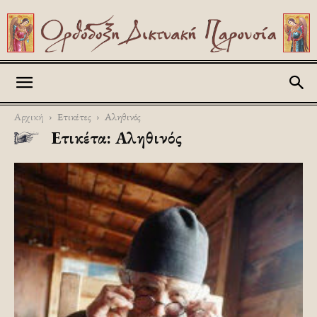
Askitikon
Αρχική
Ετικέτες
Αληθινός
Ετικέτα: Αληθινός