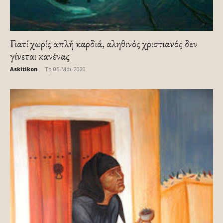
Γιατί χωρίς απλή καρδιά, αληθινός χριστιανός δεν
γίνεται κανένας
Askitikon
-
Τρ 05-Μάι-2020