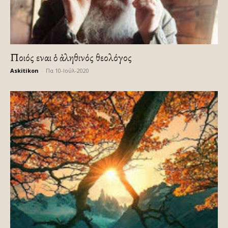
Ποιός εἶναι ὁ ἀληθινός θεολόγος
Askitikon
-
Πα 10-Ιούλ-2020