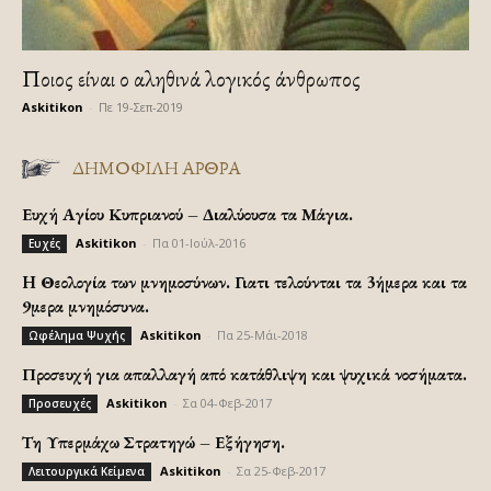
Ποιος είναι ο αληθινά λογικός άνθρωπος
Askitikon
-
Πε 19-Σεπ-2019
ΔΗΜΟΦΙΛΗ ΑΡΘΡΑ
Ευχή Αγίου Κυπριανού – Διαλύουσα τα Μάγια.
Askitikon
-
Πα 01-Ιούλ-2016
Ευχές
H Θεολογία των μνημοσύνων. Γιατι τελούνται τα 3ήμερα και τα
9μερα μνημόσυνα.
Askitikon
-
Πα 25-Μάι-2018
Ωφέλημα Ψυχής
Προσευχή για απαλλαγή από κατάθλιψη και ψυχικά νοσήματα.
Askitikon
-
Σα 04-Φεβ-2017
Προσευχές
Τη Υπερμάχω Στρατηγώ – Εξήγηση.
Askitikon
-
Σα 25-Φεβ-2017
Λειτουργικά Κείμενα