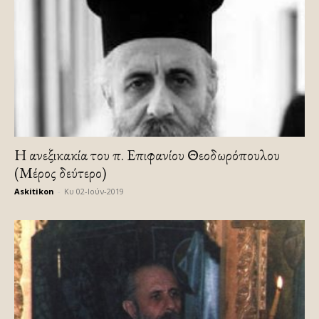
H ανεξικακία του π. Επιφανίου Θεοδωρόπουλου
(Μέρος δεύτερο)
Askitikon
-
Κυ 02-Ιούν-2019