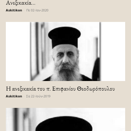
Ανεξικακία…
Askitikon
-
Πε 02-Ιαν-2020
H ανεξικακία του π. Επιφανίου Θεοδωρόπουλου
Askitikon
-
Σα 22-Ιούν-2019