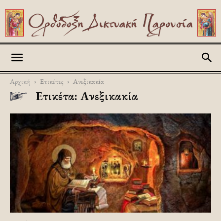
Askitikon
Αρχική
Ετικέτες
Ανεξικακία
Ετικέτα: Ανεξικακία