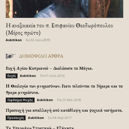
H ανεξικακία του π. Επιφανίου Θεοδωρόπουλου
(Μέρος πρώτο)
Askitikon
-
Κυ 02-Ιούν-2019
ΔΗΜΟΦΙΛΗ ΑΡΘΡΑ
Ευχή Αγίου Κυπριανού – Διαλύουσα τα Μάγια.
Askitikon
-
Πα 01-Ιούλ-2016
Ευχές
H Θεολογία των μνημοσύνων. Γιατι τελούνται τα 3ήμερα και τα
9μερα μνημόσυνα.
Askitikon
-
Πα 25-Μάι-2018
Ωφέλημα Ψυχής
Προσευχή για απαλλαγή από κατάθλιψη και ψυχικά νοσήματα.
Askitikon
-
Σα 04-Φεβ-2017
Προσευχές
Τη Υπερμάχω Στρατηγώ – Εξήγηση.