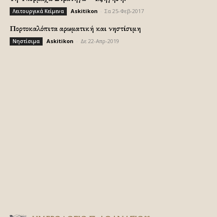
Askitikon
-
Σα 25-Φεβ-2017
Λειτουργικά Κείμενα
Πορτοκαλόπιτα αρωματική και νηστίσιμη
Askitikon
-
Δε 22-Απρ-2019
Νηστίσιμα