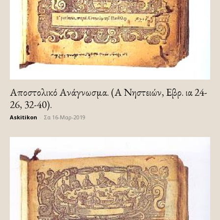
Αποστολικό Ανάγνωσμα. (Α Νηστειών, Εβρ. ια 24-
26, 32-40).
Askitikon
-
Σα 16-Μαρ-2019