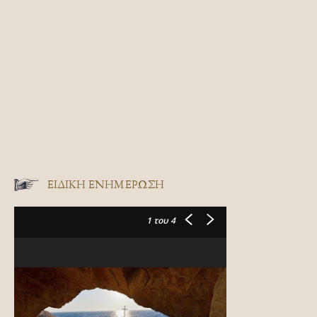
ΕΙΔΙΚΉ ΕΝΗΜΈΡΩΣΗ
1
του 4