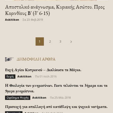
Αποστολικό ανάγνωσμα, Κυριακής Ασώτου. Προς
Κορινθίους Β΄ (δ΄ 6-15)
Askitikon
-
Σα 23-Φεβ-2019
1
2
3
ΔΗΜΟΦΙΛΗ ΑΡΘΡΑ
Ευχή Αγίου Κυπριανού – Διαλύουσα τα Μάγια.
Askitikon
-
Πα 01-Ιούλ-2016
Ευχές
H Θεολογία των μνημοσύνων. Γιατι τελούνται τα 3ήμερα και τα
9μερα μνημόσυνα.
Askitikon
-
Πα 25-Μάι-2018
Ωφέλημα Ψυχής
Προσευχή για απαλλαγή από κατάθλιψη και ψυχικά νοσήματα.