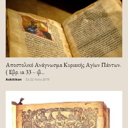
Αποστολικό Ανάγνωσμα Κυριακής Αγίων Πάντων.
( Εβρ. ια 33 – ιβ...
Askitikon
-
Σα 22-Ιούν-2019