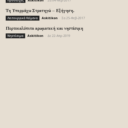
Askitikon
-
Σα 04-Φεβ-2017
Προσευχές
Τη Υπερμάχω Στρατηγώ – Εξήγηση.
Askitikon
-
Σα 25-Φεβ-2017
Λειτουργικά Κείμενα
Πορτοκαλόπιτα αρωματική και νηστίσιμη
Askitikon
-
Δε 22-Απρ-2019
Νηστίσιμα