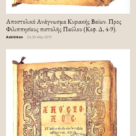
Αποστολικό Ανάγνωσμα Κυριακής Βαϊων. Προς
Φιλιππησίους Ἐπιστολῆς Παύλου (Κεφ. Δ, 4-9).
Askitikon
-
Σα 20-Απρ-2019