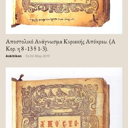
Αποστολικό Ανάγνωσμα Κυριακής Απόκρεω. (Α
Κορ. η 8 -13 θ 1-3).
Askitikon
-
Σα 02-Μαρ-2019