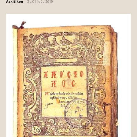
Askitikon
-
Σα 01-Ιούν-2019