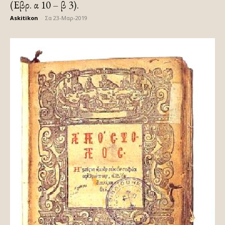
(Εβρ. α 10 – β 3).
Askitikon
-
Σα 23-Μαρ-2019