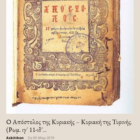
Ο Απόστολος της Κυριακής – Κυριακή της Τυρινής.
(Ρωμ. ιγ´ 11-ιδ´...
Askitikon
-
Σα 09-Μαρ-2019