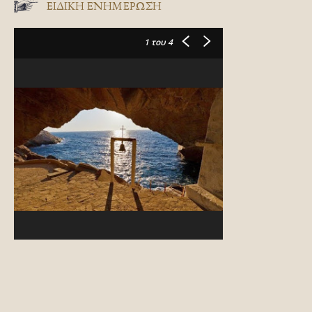
ΕΙΔΙΚΉ ΕΝΗΜΈΡΩΣΗ
1
του 4