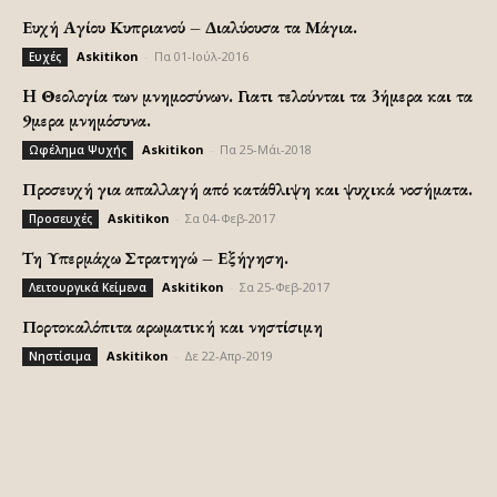
Ευχή Αγίου Κυπριανού – Διαλύουσα τα Μάγια.
Askitikon
-
Πα 01-Ιούλ-2016
Ευχές
H Θεολογία των μνημοσύνων. Γιατι τελούνται τα 3ήμερα και τα
9μερα μνημόσυνα.
Askitikon
-
Πα 25-Μάι-2018
Ωφέλημα Ψυχής
Προσευχή για απαλλαγή από κατάθλιψη και ψυχικά νοσήματα.
Askitikon
-
Σα 04-Φεβ-2017
Προσευχές
Τη Υπερμάχω Στρατηγώ – Εξήγηση.
Askitikon
-
Σα 25-Φεβ-2017
Λειτουργικά Κείμενα
Πορτοκαλόπιτα αρωματική και νηστίσιμη
Askitikon
-
Δε 22-Απρ-2019
Νηστίσιμα