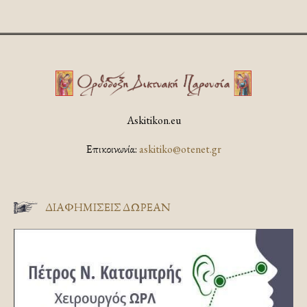
Askitikon.eu
Επικοινωνία:
askitiko@otenet.gr
ΔΙΑΦΗΜΊΣΕΙΣ ΔΩΡΕΆΝ