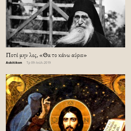
Ποτέ μην λες, «Θα το κάνω αύριο»
Askitikon
-
Τρ 09-Ιούλ-2019