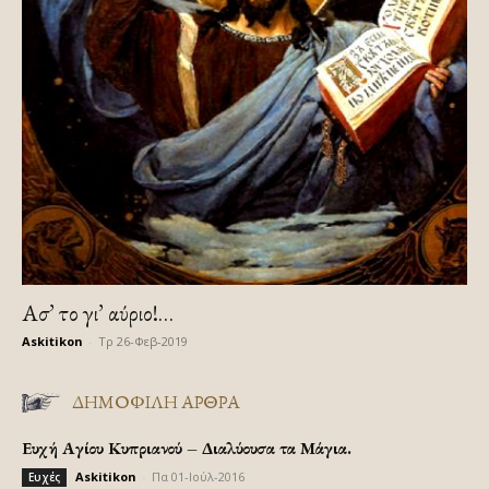
Ασ’ το γι’ αύριο!…
Askitikon
-
Τρ 26-Φεβ-2019
ΔΗΜΟΦΙΛΗ ΑΡΘΡΑ
Ευχή Αγίου Κυπριανού – Διαλύουσα τα Μάγια.
Askitikon
-
Πα 01-Ιούλ-2016
Ευχές