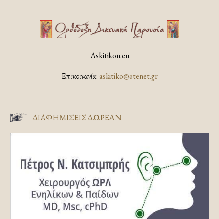
Askitikon.eu
Επικοινωνία:
askitiko@otenet.gr
ΔΙΑΦΗΜΊΣΕΙΣ ΔΩΡΕΆΝ