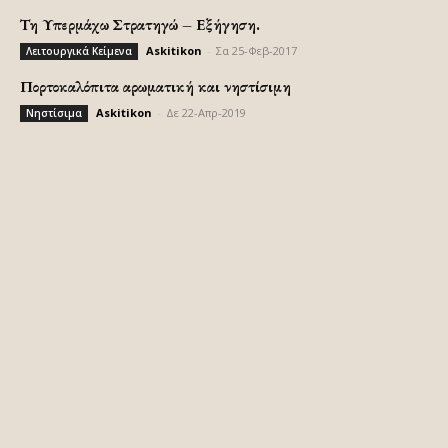
Τη Υπερμάχω Στρατηγώ – Εξήγηση.
Askitikon
-
Σα 25-Φεβ-2017
Λειτουργικά Κείμενα
Πορτοκαλόπιτα αρωματική και νηστίσιμη
Askitikon
-
Δε 22-Απρ-2019
Νηστίσιμα