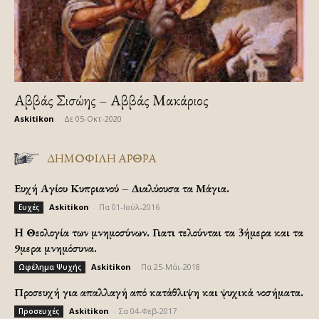
Αββάς Σισώης – Αββάς Μακάριος
Askitikon
-
Δε 05-Οκτ-2020
ΔΗΜΟΦΙΛΗ ΑΡΘΡΑ
Ευχή Αγίου Κυπριανού – Διαλύουσα τα Μάγια.
Askitikon
-
Πα 01-Ιούλ-2016
Ευχές
H Θεολογία των μνημοσύνων. Γιατι τελούνται τα 3ήμερα και τα
9μερα μνημόσυνα.
Askitikon
-
Πα 25-Μάι-2018
Ωφέλημα Ψυχής
Προσευχή για απαλλαγή από κατάθλιψη και ψυχικά νοσήματα.
Askitikon
-
Σα 04-Φεβ-2017
Προσευχές