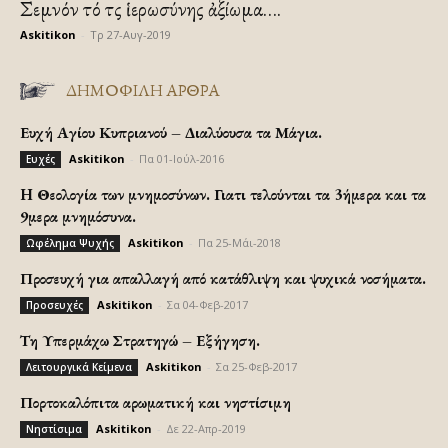
Σεμνόν τό τῆς ἱερωσύνης ἀξίωμα….
Askitikon
-
Τρ 27-Αυγ-2019
ΔΗΜΟΦΙΛΗ ΑΡΘΡΑ
Ευχή Αγίου Κυπριανού – Διαλύουσα τα Μάγια.
Askitikon
-
Πα 01-Ιούλ-2016
Ευχές
H Θεολογία των μνημοσύνων. Γιατι τελούνται τα 3ήμερα και τα
9μερα μνημόσυνα.
Askitikon
-
Πα 25-Μάι-2018
Ωφέλημα Ψυχής
Προσευχή για απαλλαγή από κατάθλιψη και ψυχικά νοσήματα.
Askitikon
-
Σα 04-Φεβ-2017
Προσευχές
Τη Υπερμάχω Στρατηγώ – Εξήγηση.
Askitikon
-
Σα 25-Φεβ-2017
Λειτουργικά Κείμενα
Πορτοκαλόπιτα αρωματική και νηστίσιμη
Askitikon
-
Δε 22-Απρ-2019
Νηστίσιμα