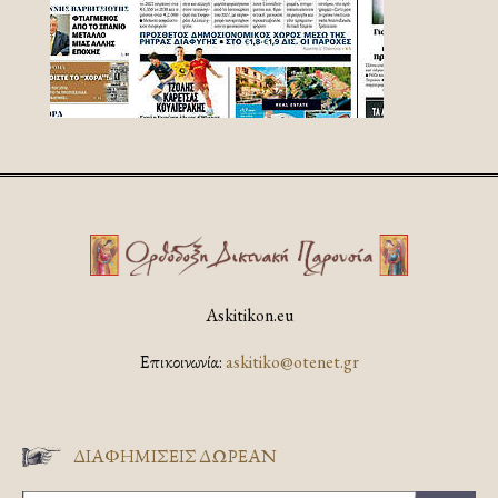
Askitikon.eu
Επικοινωνία:
askitiko@otenet.gr
ΔΙΑΦΗΜΊΣΕΙΣ ΔΩΡΕΆΝ